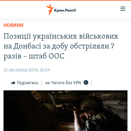
Доступність
посилання
Перейти
НОВИНИ
до
НОВИНИ
Позиції українських військових
основного
ВОДА.КРИМ
матеріалу
на Донбасі за добу обстріляли 7
ВІДЕО ТА ФОТО
Перейти
разів – штаб ООС
до
ПОЛІТИКА
основної
15 листопад 2019, 21:59
БЛОГИ
навігації
Перейти
Поділитись
Читати без VPN
ПОГЛЯД
до
ІНТЕРВ'Ю
пошуку
ВСЕ ЗА ДЕНЬ
СПЕЦПРОЕКТИ
ЯК ОБІЙТИ БЛОКУВАННЯ
ДЕПОРТАЦІЯ