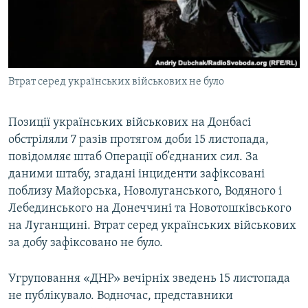
ВІДЕОУРОКИ «ELIFBE»
Русский
СВІДЧЕННЯ ОКУПАЦІЇ
Qırımtatar
УКРАЇНСЬКА ПРОБЛЕМА КРИМУ
Втрат серед українських військових не було
ДОЛУЧАЙСЯ!
ІНФОГРАФІКА
Позиції українських військових на Донбасі
обстріляли 7 разів протягом доби 15 листопада,
Усі сайти RFE/RL
повідомляє штаб Операції об’єднаних сил. За
даними штабу, згадані інциденти зафіксовані
поблизу Майорська, Новолуганського, Водяного і
Лебединського на Донеччині та Новотошківського
на Луганщині. Втрат серед українських військових
за добу зафіксовано не було.
Угруповання «ДНР» вечірніх зведень 15 листопада
не публікувало. Водночас, представники