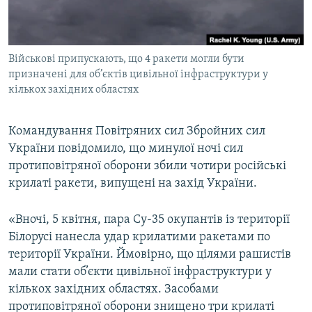
ВІДЕОУРОКИ «ELIFBE»
Русский
СВІДЧЕННЯ ОКУПАЦІЇ
Qırımtatar
Військові припускають, що 4 ракети могли бути
УКРАЇНСЬКА ПРОБЛЕМА КРИМУ
призначені для об’єктів цивільної інфраструктури у
ДОЛУЧАЙСЯ!
ІНФОГРАФІКА
кількох західних областях
Командування Повітряних сил Збройних сил
України повідомило, що минулої ночі сил
Усі сайти RFE/RL
протиповітряної оборони збили чотири російські
крилаті ракети, випущені на захід України.
«Вночі, 5 квітня, пара Су-35 окупантів із території
Білорусі нанесла удар крилатими ракетами по
території України. Ймовірно, що цілями рашистів
мали стати об’єкти цивільної інфраструктури у
кількох західних областях. Засобами
протиповітряної оборони знищено три крилаті