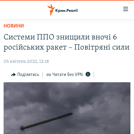
Доступність
посилання
Перейти
НОВИНИ
до
НОВИНИ
Системи ППО знищили вночі 6
основного
ВОДА.КРИМ
матеріалу
російських ракет – Повітряні сили
ВІДЕО ТА ФОТО
Перейти
до
05 квітень 2022, 12:18
ПОЛІТИКА
основної
БЛОГИ
Поділитись
Читати без VPN
навігації
Перейти
ПОГЛЯД
до
ІНТЕРВ'Ю
пошуку
ВСЕ ЗА ДЕНЬ
СПЕЦПРОЕКТИ
ЯК ОБІЙТИ БЛОКУВАННЯ
ДЕПОРТАЦІЯ