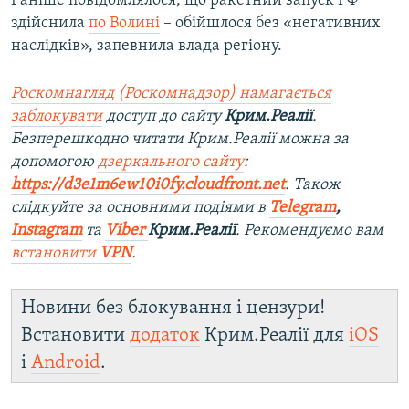
Раніше повідомлялося, що ракетний запуск РФ
здійснила
по Волині
– обійшлося без «негативних
наслідків», запевнила влада регіону.
Роскомнагляд (Роскомнадзор) намагається
заблокувати
доступ до сайту
Крим.Реалії
.
Безперешкодно читати Крим.Реалії можна за
допомогою
дзеркального сайту
:
https://d3e1m6ew10i0fy.cloudfront.net
. Також
слідкуйте за основними подіями в
Telegram
,
Instagram
та
Viber
Крим.Реалії
. Рекомендуємо вам
встановити
VPN
.
Новини без блокування і цензури!
Встановити
додаток
Крим.Реалії для
iOS
і
Android
.