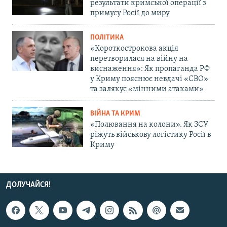
результати кримської операції з
примусу Росії до миру
ПОЛІТИКА
«Короткострокова акція
перетворилася на війну на
виснаження»: Як пропаганда РФ
у Криму пояснює невдачі «СВО»
та залякує «мінними атаками»
ВІЙНА ТА КРИМ
«Полювання на колони». Як ЗСУ
ріжуть військову логістику Росії в
Криму
ДОЛУЧАЙСЯ!