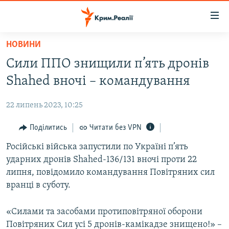
Доступність
посилання
Перейти
НОВИНИ
до
НОВИНИ
Сили ППО знищили п’ять дронів
основного
ВОДА.КРИМ
матеріалу
Shahed вночі – командування
ВІДЕО ТА ФОТО
Перейти
до
22 липень 2023, 10:25
ПОЛІТИКА
основної
БЛОГИ
Поділитись
Читати без VPN
навігації
Перейти
ПОГЛЯД
Російські війська запустили по Україні п’ять
до
ударних дронів Shahed-136/131 вночі проти 22
ІНТЕРВ'Ю
пошуку
липня, повідомило командування Повітряних сил
ВСЕ ЗА ДЕНЬ
вранці в суботу.
СПЕЦПРОЕКТИ
«Силами та засобами протиповітряної оборони
ЯК ОБІЙТИ БЛОКУВАННЯ
ДЕПОРТАЦІЯ
Повітряних Сил усі 5 дронів-камікадзе знищено!» –