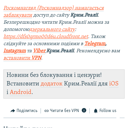
Роскомнагляд (Роскомнадзор) намагається
заблокувати
доступ до сайту
Крим.Реалії
.
Безперешкодно читати Крим.Реалії можна за
допомогою
дзеркального сайту
:
https://dfs0qrmo00d6u.cloudfront.net
. Також
слідкуйте за основними подіями в
Telegram
,
Instagram
та
Viber
Крим.Реалії
. Рекомендуємо вам
встановити
VPN
.
Новини без блокування і цензури!
Встановити
додаток
Крим.Реалії для
iOS
і
Android
.
Поділитись
Читати без VPN
Follow us