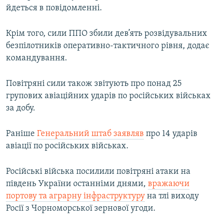
йдеться в повідомленні.
ВІДЕОУРОКИ «ELIFBE»
Русский
СВІДЧЕННЯ ОКУПАЦІЇ
Крім того, сили ППО збили дев’ять розвідувальних
Qırımtatar
УКРАЇНСЬКА ПРОБЛЕМА КРИМУ
безпілотників оперативно-тактичного рівня, додає
командування.
ДОЛУЧАЙСЯ!
ІНФОГРАФІКА
Повітряні сили також звітують про понад 25
групових авіаційних ударів по російських військах
Усі сайти RFE/RL
за добу.
Раніше
Генеральний штаб заявляв
про 14 ударів
авіації по російських військах.
Російські війська посилили повітряні атаки на
південь України останніми днями,
вражаючи
портову та аграрну інфраструктуру
на тлі виходу
Росії з Чорноморської зернової угоди.