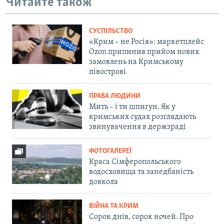
Читайте також
СУСПІЛЬСТВО
«Крим – не Росія»: маркетплейс
Ozon припинив прийом нових
замовлень на Кримському
півострові
ПРАВА ЛЮДИНИ
Мить – і ти шпигун. Як у
кримських судах розглядають
звинувачення в держзраді
ФОТОГАЛЕРЕЇ
Краса Сімферопольського
водосховища та занедбаність
довкола
ВІЙНА ТА КРИМ
Сорок днів, сорок ночей. Про