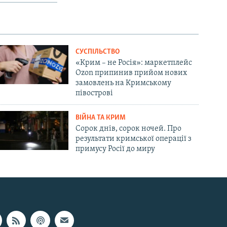
СУСПІЛЬСТВО
«Крим – не Росія»: маркетплейс
Ozon припинив прийом нових
замовлень на Кримському
півострові
ВІЙНА ТА КРИМ
Сорок днів, сорок ночей. Про
результати кримської операції з
примусу Росії до миру