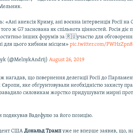
Мельник.
ь: «Ані анексія Криму, ані воєнна інтервенція Росії на 
 того ж G7 заснована як спільнота цінностей. Росія діє п
достатньо інших форумів за 🇷🇺участю для обговоренн
ині для цього хибним місцем»
pic.twitter.com/PWHzZpn
nyk (@MelnykAndrij)
August 26, 2019
ж нагадав, що повернення делегації Росії до Парламен
 Європи, яке обґрунтовували необхідністю захисту пра
 завадило силовикам жорстко придушувати мирні прот
и подякував Вадефулю за його позицію.
дент США
Дональд
Трамп
уже не вперше заявив, що, на