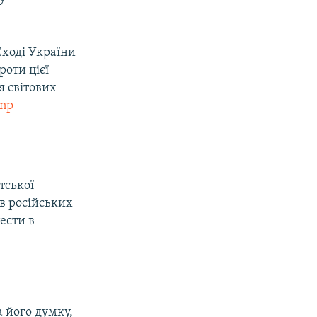
Сході України
роти цієї
я світових
8np
тської
в російських
ести в
 його думку,