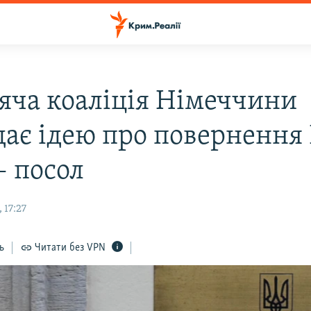
яча коаліція Німеччини
дає ідею про повернення 
– посол
 17:27
ь
Читати без VPN