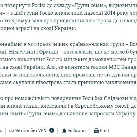
но повернути Росію до складу «Групи семи», відновив
» – з цієї групи Росію виключили навесні 2014 року ч
ого Криму і заяв про приєднання півострова до її скла
ридної агресії на сході України.
принаймні в чотирьох інших країнах-членах групи – Ве
аді, Німеччині і Франції – наголосили, що це могло б б
 повного виконання Росією мінських домовленостей про
 на сході України. Але, за винятком голови МЗС Кана
аїнки за національністю, інші промовці не згадували п
саме окупація півострова стала причиною виключення Р
 про неможливість повернення Росії без її відмови від
ли виключення, висловили і в Європейському союзі, д
ий саміт «Групи семи» доцільніше запросити Україну 
ь
Читати без VPN
Follow us
Print