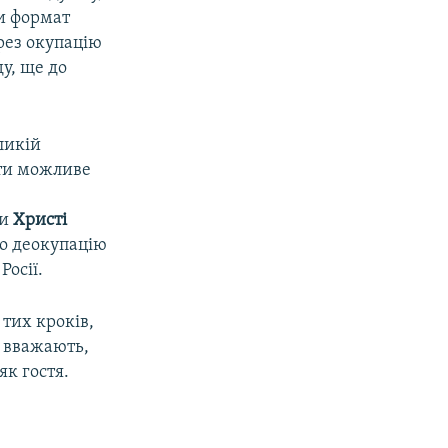
ши формат
ерез окупацію
ду, ще до
ликій
ути можливе
ди
Христі
ро деокупацію
осії.
 тих кроків,
е вважають,
як гостя.