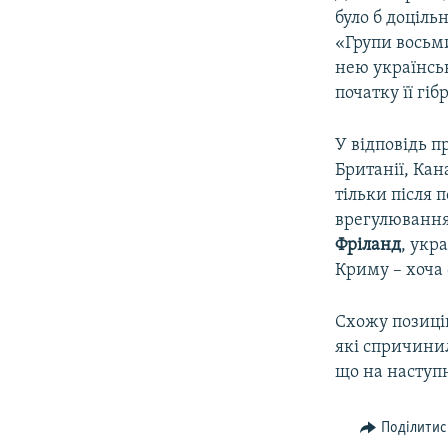
було б доціль
«Групи восьми
нею українськ
початку її гіб
У відповідь 
Британії, Кан
тільки після
врегулювання
Фріланд
, укр
Криму – хоча 
Схожу позицію
які спричини
що на наступн
Поділитис