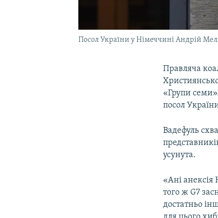
Посол України у Німеччині Андрій Мель
Правляча коа
Християнсько
«Групи семи».
посол Україн
Вадефуль схва
представників
усунута.
«Ані анексія 
того ж G7 засн
достатньо інш
для цього хиб