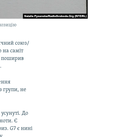
 позицію
ичний союз/
 на саміт
поширив
а
.​
ення
 групи, не
 усунуті. До
ьноти. Є
из. G7 є нині
у