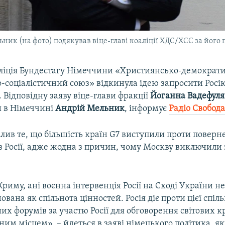
ник (на фото) подякував віце-главі коаліції ХДС/ХСС за його
ліція Бундестагу Німеччини «Християнсько-демократ
-соціалістичний союз» відкинула ідею запросити Росію
 Відповідну заяву віце-глави фракції
Йоганна Вадефуля
и в Німеччині
Андрій
Мельник
, інформує
Радіо Свобод
лив те, що більшість країн G7 виступили проти поверн
 Росії, адже жодна з причин, чому Москву виключили з
Криму, ані воєнна інтервенція Росії на Сході України не
ована як спільнота цінностей. Росія діє проти цієї спіл
их форумів за участю Росії для обговорення світових кр
ним місцем», – йдеться в заяві німецького політика, як