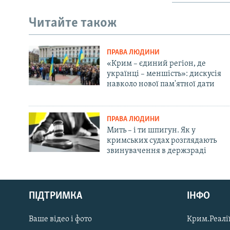
Читайте також
ПРАВА ЛЮДИНИ
«Крим – єдиний регіон, де
українці – меншість»: дискусія
навколо нової пам'ятної дати
ПРАВА ЛЮДИНИ
Мить – і ти шпигун. Як у
кримських судах розглядають
звинувачення в держзраді
Русский
ПІДТРИМКА
ІНФО
Qırımtatar
Ваше відео і фото
Крим.Реалії
ДОЛУЧАЙСЯ!