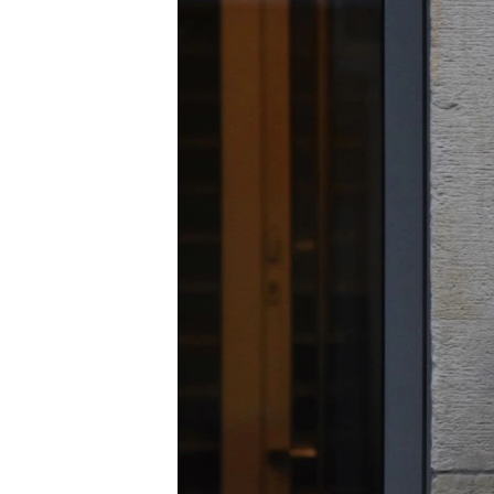
ВІДЕОУРОКИ «ELIFBE»
СВІДЧЕННЯ ОКУПАЦІЇ
УКРАЇНСЬКА ПРОБЛЕМА КРИМУ
ІНФОГРАФІКА