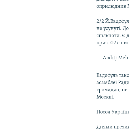
оприлюднив 
2/2 Й.Вадефул
не усунуті. До
спільноти. Є 
криз. G7 є н
— Andrij Mel
Вадефуль тако
асамблеї Ради
громадян, не
Москві.
Посол Україн
Днями прези