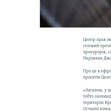
Центр прав л
готовий презен
прокурорів, с
Нарімана Дже
Про це в ефір
проєктів Цен
«Загалом, у ц
тобто злочинці
територію Кри
Останні кільк