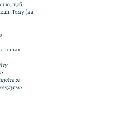
ацію, щоб
ції. Тому [на
в
та інших.
йту
ою
дкуйте за
омендуємо