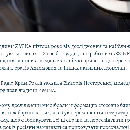
юдини ZMINA півтора рокe вів дослідження та найбли
тувати список із 35 осіб – суддів, співробітників ФСБ Ро
лідчих та інших посадових осіб, які причетні до перес
ляла, братів Ахтемових та інших активних кримчан.
і Радіо Крим.Реалії заявила Вікторія Нестеренко, мене
тру прав людини ZMINA.
ьому дослідженні ми зібрали інформацію стосовно близ
в, колаборантів і тих, хто був переміщений із території
му, щоб фабрикувати всі ці справи та переслідувати г
а років росіяни намагаються приховувати персональні 