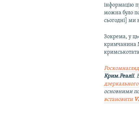
інформацію пр
можна було по
сьогодні] ми 
Зокрема, у ць
кримчанина М
кримськотатар
Роскомнагляд
Крим.Реалії
.
дзеркального
основними п
встановити
V