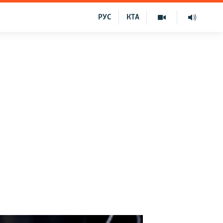
РУС
КТА