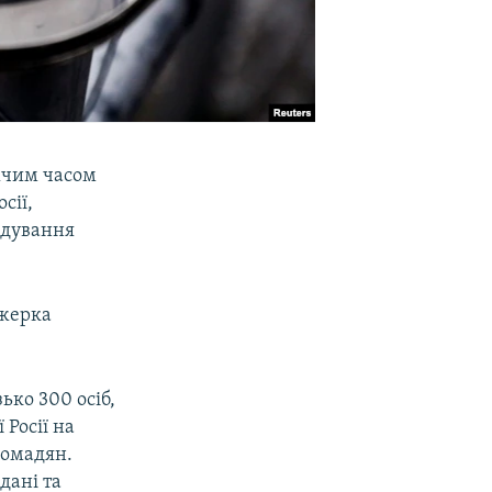
жчим часом
сії,
лідування
джерка
ько 300 осіб,
 Росії на
ромадян.
дані та