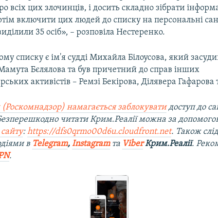
о всіх цих злочинців, і досить складно зібрати інформ
тім включити цих людей до списку на персональні санк
виділили 35 осіб», – розповіла Нестеренко.
ому списку є ім'я судді Михайла Білоусова, який засуди
амута Бєлялова та був причетний до справ інших
ських активістів – Ремзі Бекірова, Ділявера Гафарова 
 (Роскомнадзор) намагається заблокувати
доступ до са
 Безперешкодно читати Крим.Реалії можна за допомог
 сайту
:
https://dfs0qrmo00d6u.cloudfront.net
. Також слі
одіями в
Telegram
,
Instagram
та
Viber
Крим.Реалії
. Рек
PN
.