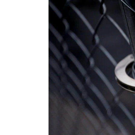
ВІДЕОУРОКИ «ELIFBE»
СВІДЧЕННЯ ОКУПАЦІЇ
УКРАЇНСЬКА ПРОБЛЕМА КРИМУ
ІНФОГРАФІКА