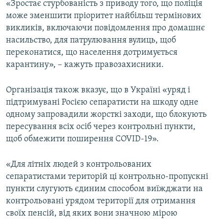
«Зростає стурбованість з приводу того, що поліція
може зменшити пріоритет найбільш термінових
викликів, включаючи повідомлення про домашнє
насильство, для патрулювання вулиць, щоб
переконатися, що населення дотримується
карантину», – кажуть правозахисники.
Організація також вказує, що в Україні «уряд і
підтримувані Росією сепаратисти на шкоду одне
одному запровадили жорсткі заходи, що блокують
пересування всіх осіб через контрольні пункти,
щоб обмежити поширення COVID-19».
«Для літніх людей з контрольованих
сепаратистами територій ці контрольно-пропускні
пункти слугують єдиним способом виїжджати на
контрольовані урядом території для отримання
своїх пенсій, від яких вони значною мірою