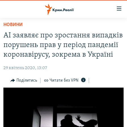
Доступність
посилання
Перейти
НОВИНИ
до
НОВИНИ
AI заявляє про зростання випадків
основного
ВОДА.КРИМ
матеріалу
порушень прав у період пандемії
ВІДЕО ТА ФОТО
Перейти
коронавірусу, зокрема в Україні
до
ПОЛІТИКА
основної
29 квітень 2020, 13:07
БЛОГИ
навігації
Перейти
Поділитись
Читати без VPN
ПОГЛЯД
до
ІНТЕРВ'Ю
пошуку
ВСЕ ЗА ДЕНЬ
СПЕЦПРОЕКТИ
ЯК ОБІЙТИ БЛОКУВАННЯ
ДЕПОРТАЦІЯ