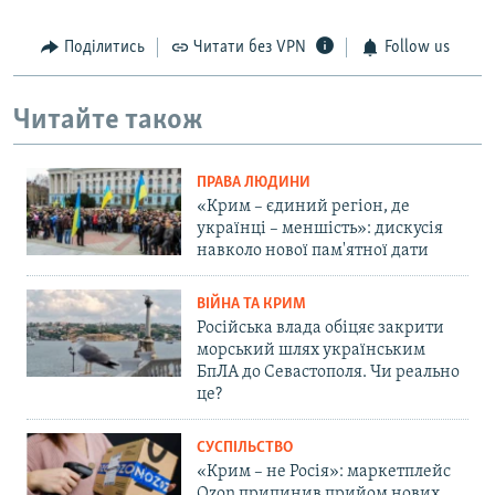
Поділитись
Читати без VPN
Follow us
Читайте також
ПРАВА ЛЮДИНИ
«Крим – єдиний регіон, де
українці – меншість»: дискусія
навколо нової пам'ятної дати
ВІЙНА ТА КРИМ
Російська влада обіцяє закрити
морський шлях українським
БпЛА до Севастополя. Чи реально
це?
СУСПІЛЬСТВО
«Крим – не Росія»: маркетплейс
Ozon припинив прийом нових