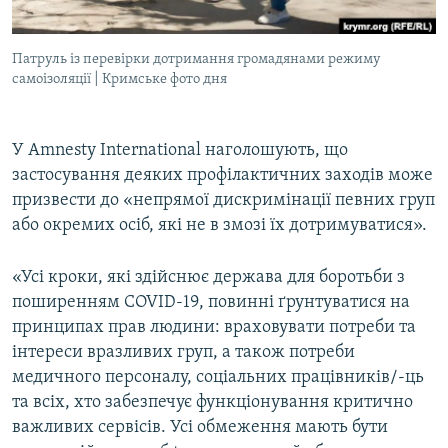
Патруль із перевірки дотримання громадянами режиму
самоізоляції | Кримське фото дня
У Amnesty International наголошують, що
застосування деяких профілактичних заходів може
призвести до «непрямої дискримінації певних груп
або окремих осіб, які не в змозі їх дотримуватися».
«Усі кроки, які здійснює держава для боротьби з
поширенням COVID-19, повинні ґрунтуватися на
принципах прав людини: враховувати потреби та
інтереси вразливих груп, а також потреби
медичного персоналу, соціальних працівників/-ць
та всіх, хто забезпечує функціонування критично
важливих сервісів. Усі обмеження мають бути