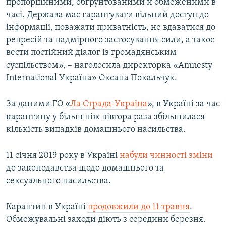
пропорційними, обґрунтованими й обмеженими в
часі. Держава має гарантувати вільний доступ до
інформації, поважати приватність, не вдаватися до
репресій та надмірного застосування сили, а такоє
вести постійний діалог із громадянським
суспільством», – наголосила директорка «Amnesty
International Україна» Оксана Покальчук.
За даними ГО «
Ла Страда-Україна
», в Україні за час
карантину у більш ніж півтора раза збільшилася
кількість випадків домашнього насильства.​
11 січня 2019 року в Україні
набули чинності зміни
до законодавства щодо домашнього та
сексуального насильства.
Карантин в Україні
продовжили до 11 травня
.
Обмежувальні заходи діють з середини березня.