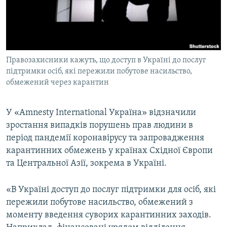
ВІДЕОУРОКИ «ELIFBE»
Русский
СВІДЧЕННЯ ОКУПАЦІЇ
Qırımtatar
УКРАЇНСЬКА ПРОБЛЕМА КРИМУ
Правозахисники кажуть, що доступ в Україні до послуг
ДОЛУЧАЙСЯ!
ІНФОГРАФІКА
підтримки осіб, які пережили побутове насильство,
обмежений через карантин
Усі сайти RFE/RL
У «Amnesty International Україна» відзначили
зростання випадків порушень прав людини в
період пандемії коронавірусу та запровадження
карантинних обмежень у країнах Східної Європи
та Центральної Азії, зокрема в Україні.
«В Україні доступ до послуг підтримки для осіб, які
пережили побутове насильство, обмежений з
моменту введення суворих карантинних заходів.