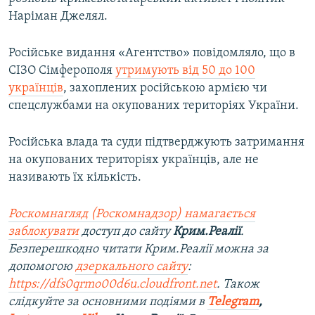
Наріман Джелял.
Російське видання «Агентство» повідомляло, що в
СІЗО Сімферополя
утримують від 50 до 100
українців
, захоплених російською армією чи
спецслужбами на окупованих територіях України.
Російська влада та суди підтверджують затримання
на окупованих територіях українців, але не
називають їх кількість.
Роскомнагляд (Роскомнадзор) намагається
заблокувати
доступ до сайту
Крим.Реалії
.
Безперешкодно читати Крим.Реалії можна за
допомогою
дзеркального сайту
:
https://dfs0qrmo00d6u.cloudfront.net
. Також
слідкуйте за основними подіями в
Telegram
,