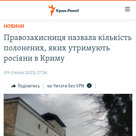
Доступність
посилання
Перейти
НОВИНИ
до
НОВИНИ
Правозахисниця назвала кількість
основного
ВОДА.КРИМ
матеріалу
полонених, яких утримують
ВІДЕО ТА ФОТО
Перейти
росіяни в Криму
до
ПОЛІТИКА
основної
09 січень 2023, 17:36
БЛОГИ
навігації
Перейти
Поділитись
Читати без VPN
ПОГЛЯД
до
ІНТЕРВ'Ю
пошуку
ВСЕ ЗА ДЕНЬ
СПЕЦПРОЕКТИ
ЯК ОБІЙТИ БЛОКУВАННЯ
ДЕПОРТАЦІЯ