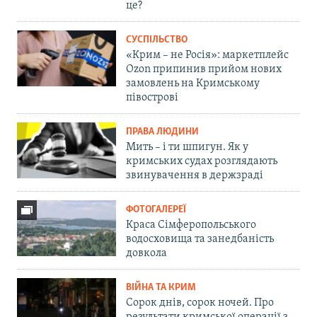
це?
СУСПІЛЬСТВО
«Крим – не Росія»: маркетплейс
Ozon припинив прийом нових
замовлень на Кримському
півострові
ПРАВА ЛЮДИНИ
Мить – і ти шпигун. Як у
кримських судах розглядають
звинувачення в держзраді
ФОТОГАЛЕРЕЇ
Краса Сімферопольського
водосховища та занедбаність
довкола
ВІЙНА ТА КРИМ
Сорок днів, сорок ночей. Про