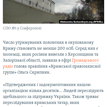
ВІДЕОУРОКИ «ELIFBE»
Русский
СВІДЧЕННЯ ОКУПАЦІЇ
Qırımtatar
УКРАЇНСЬКА ПРОБЛЕМА КРИМУ
СІЗО №1 у Сімферополі
ДОЛУЧАЙСЯ!
ІНФОГРАФІКА
Число утримуваних полонених в окупованому
Криму становить не менше 200 осіб. Серед них є
Усі сайти RFE/RL
іноземці, яких росіяни вивезли з Херсонщини та
Запорізької області, заявила в ефірі
Громадського
радіо
голова правління «Кримської правозахисної
групи» Ольга Скрипник.
«Підтверджених і задокументованих нашою
організацією кілька десятків... Людей переслідують
здебільшого за підтримку України. Також триває
переслідування кримських татар, яких