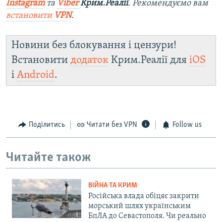
Instagram
та
Viber
Крим.Реалії
. Ре
комендуємо вам
встановити
VPN
.
Новини без блокування і цензури!
Встановити
додаток
Крим.Реалії для
iOS
і
Android
.
Поділитись
Читати без VPN
Follow us
Читайте також
ВІЙНА ТА КРИМ
Російська влада обіцяє закрити
морський шлях українським
БпЛА до Севастополя. Чи реально