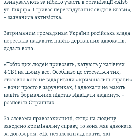
звинувачують за нібито участь в організації «Хізб
ут-Тахрір». І триває переслідування свідків Єгови»,
– зазначила активістка.
Затриманим громадянам України російська влада
перестала надавати навіть державних адвокатів,
додала вона.
«Тобто цих людей привозять, катують у катівнях
ФСБ і на цьому все. Особливо це стосується тих,
стосовно кого не відкривали «кримінальні справи»
– вони просто в заручниках, і адвокати не мають
навіть формальних підстав відвідати людину», –
розповіла Скрипник.
За словами правозахисниці, якщо на людину
заведено кримінальну справу, то вона має адвоката
за договором: «Це незалежні адвокати, які