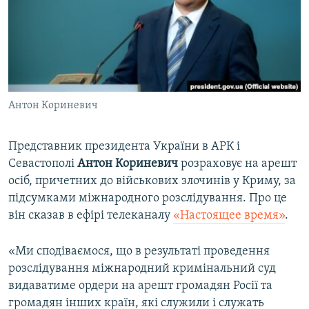
ВІДЕОУРОКИ «ELIFBE»
Русский
СВІДЧЕННЯ ОКУПАЦІЇ
Qırımtatar
УКРАЇНСЬКА ПРОБЛЕМА КРИМУ
ДОЛУЧАЙСЯ!
ІНФОГРАФІКА
Антон Кориневич
Представник президента України в АРК і
Усі сайти RFE/RL
Севастополі
Антон Кориневич
розраховує на арешт
осіб, причетних до військових злочинів у Криму, за
підсумками міжнародного розслідування. Про це
він сказав в ефірі телеканалу
«Настоящее время»
.
«Ми сподіваємося, що в результаті проведення
розслідування міжнародний кримінальний суд
видаватиме ордери на арешт громадян Росії та
громадян інших країн, які служили і служать