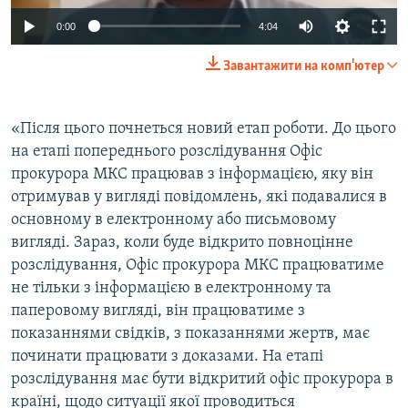
Auto
0:00
4:04
240p
Завантажити на комп'ютер
360p
Auto
240p
360p
480p
480p
«Після цього почнеться новий етап роботи. До цього
на етапі попереднього розслідування Офіс
720p
720p
1080p
прокурора МКС працював з інформацією, яку він
1080p
отримував у вигляді повідомлень, які подавалися в
основному в електронному або письмовому
вигляді. Зараз, коли буде відкрито повноцінне
розслідування, Офіс прокурора МКС працюватиме
не тільки з інформацією в електронному та
паперовому вигляді, він працюватиме з
показаннями свідків, з показаннями жертв, має
починати працювати з доказами. На етапі
розслідування має бути відкритий офіс прокурора в
країні, щодо ситуації якої проводиться