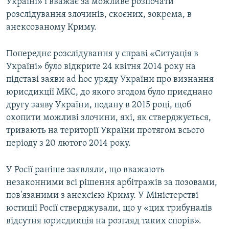
Україні» і вважає за можливе розпочати
розслідування злочинів, скоєних, зокрема, в
анексованому Криму.
Попереднє розслідування у справі «Ситуація в
Україні» було відкрите 24 квітня 2014 року на
підставі заяви ad hoc уряду України про визнання
юрисдикції МКС, до якого згодом було приєднано
другу заяву України, подану в 2015 році, щоб
охопити можливі злочини, які, як стверджується,
тривають на території України протягом всього
періоду з 20 лютого 2014 року.
У Росії раніше заявляли, що вважають
незаконними всі рішення арбітражів за позовами,
пов'язаними з анексією Криму. У Міністерстві
юстиції Росії стверджували, що у «цих трибуналів
відсутня юрисдикція на розгляд таких спорів».