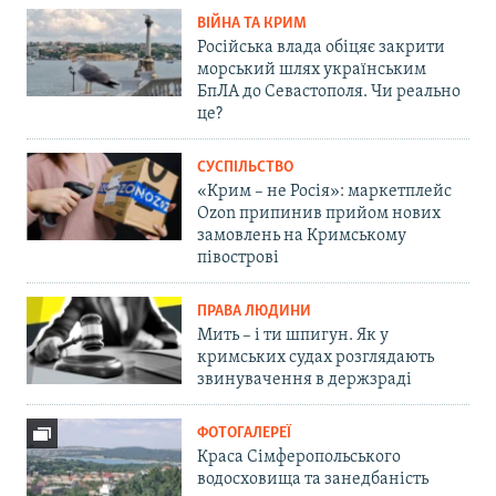
ВІЙНА ТА КРИМ
Російська влада обіцяє закрити
морський шлях українським
БпЛА до Севастополя. Чи реально
це?
СУСПІЛЬСТВО
«Крим – не Росія»: маркетплейс
Ozon припинив прийом нових
замовлень на Кримському
півострові
ПРАВА ЛЮДИНИ
Мить – і ти шпигун. Як у
кримських судах розглядають
звинувачення в держзраді
ФОТОГАЛЕРЕЇ
Краса Сімферопольського
водосховища та занедбаність