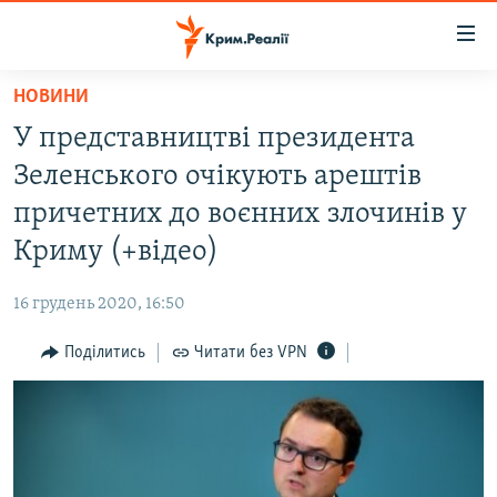
Доступність
посилання
Перейти
НОВИНИ
до
НОВИНИ
У представництві президента
основного
ВОДА.КРИМ
матеріалу
Зеленського очікують арештів
ВІДЕО ТА ФОТО
Перейти
причетних до воєнних злочинів у
до
ПОЛІТИКА
Криму (+відео)
основної
БЛОГИ
навігації
16 грудень 2020, 16:50
Перейти
ПОГЛЯД
до
Поділитись
Читати без VPN
ІНТЕРВ'Ю
пошуку
ВСЕ ЗА ДЕНЬ
СПЕЦПРОЕКТИ
ЯК ОБІЙТИ БЛОКУВАННЯ
ДЕПОРТАЦІЯ