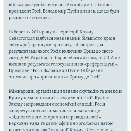
військовослужбовцями російської армії. Пізніше
президент Росії Володимир Путін визнав, що це були
російські військові.
16 березня 2014 року на території Криму і
Севастополя відбувся невизнаний більшістю країн
світу «референдум» про статус півострова, за
результатами якого Росія включила Крим до свого
складу. Ні Україна, ні Європейський союз, ні США не
визнали результати голосування на «референдумі».
Президент Росії Володимир Путін 18 березня
оголосив про «приєднання» Криму до Росії.
Міжнародні організації визнали окупацію та анексію
Криму незаконними і засудили дії Росії. Країни
Заходу запровадили економічні санкції. Росія
заперечує анексію півострова та називає це
«відновленням історичної справедливості».
Верховна Рада України офіційно оголосила датою
початку тимчасової окупації Криму і Севастополя