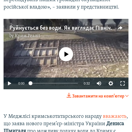
російської владою», – заявили у представництві.
Руйнується без води. Як виглядає Північно-Кримський канал (відео)
by
Крим.Реалії
No media source currently available
0:00
0:32
Завантажити на комп'ютер
У Меджлісі кримськотатарського народу
вважають
,
що заява нового прем’єр-міністра України
Дениса
Шмигаля
про можливу подачу води до Криму є