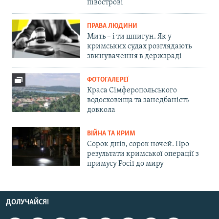
півострові
ПРАВА ЛЮДИНИ
Мить – і ти шпигун. Як у
кримських судах розглядають
звинувачення в держзраді
ФОТОГАЛЕРЕЇ
Краса Сімферопольського
водосховища та занедбаність
довкола
ВІЙНА ТА КРИМ
Сорок днів, сорок ночей. Про
результати кримської операції з
примусу Росії до миру
ДОЛУЧАЙСЯ!