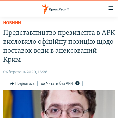
Доступність
посилання
Перейти
НОВИНИ
до
НОВИНИ
Представництво президента в АРК
основного
ВОДА.КРИМ
матеріалу
висловило офіційну позицію щодо
ВІДЕО ТА ФОТО
Перейти
поставок води в анексований
до
ПОЛІТИКА
Крим
основної
БЛОГИ
навігації
06 березень 2020, 18:28
Перейти
ПОГЛЯД
до
Поділитись
Читати без VPN
ІНТЕРВ'Ю
пошуку
ВСЕ ЗА ДЕНЬ
СПЕЦПРОЕКТИ
ЯК ОБІЙТИ БЛОКУВАННЯ
ДЕПОРТАЦІЯ