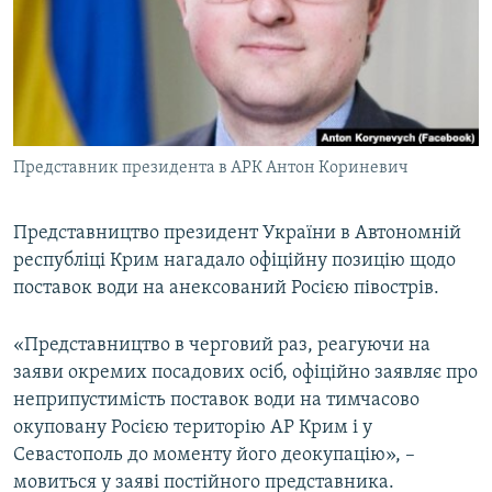
ВІДЕОУРОКИ «ELIFBE»
Русский
СВІДЧЕННЯ ОКУПАЦІЇ
Qırımtatar
УКРАЇНСЬКА ПРОБЛЕМА КРИМУ
ДОЛУЧАЙСЯ!
ІНФОГРАФІКА
Представник президента в АРК Антон Кориневич
Представництво президент України в Автономній
Усі сайти RFE/RL
республіці Крим нагадало офіційну позицію щодо
поставок води на анексований Росією півострів.
«Представництво в черговий раз, реагуючи на
заяви окремих посадових осіб, офіційно заявляє про
неприпустимість поставок води на тимчасово
окуповану Росією територію АР Крим і у
Севастополь до моменту його деокупацію», –
мовиться у заяві постійного представника.