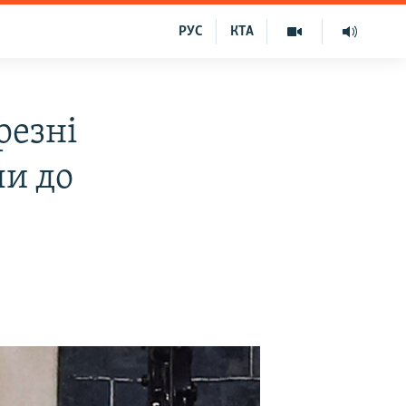
РУС
КТА
резні
ли до