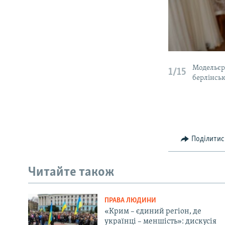
Модельєр 
1/15
берлінськ
Поділитис
Читайте також
ПРАВА ЛЮДИНИ
«Крим – єдиний регіон, де
українці – меншість»: дискусія