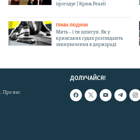
прогодує | Крим.Реалії
ПРАВА ЛЮДИНИ
Мить – і ти шпигун. Як у
кримських судах розглядають
звинувачення в держзраді
ДОЛУЧАЙСЯ!
. Про нас