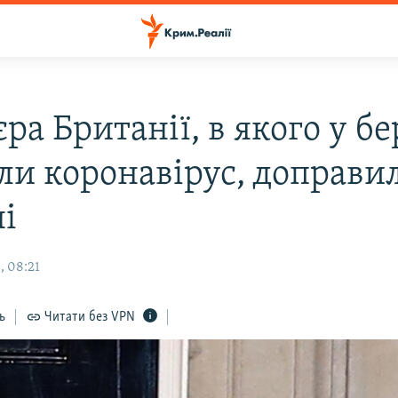
ра Британії, в якого у бе
ли коронавірус, доправи
ні
, 08:21
ь
Читати без VPN