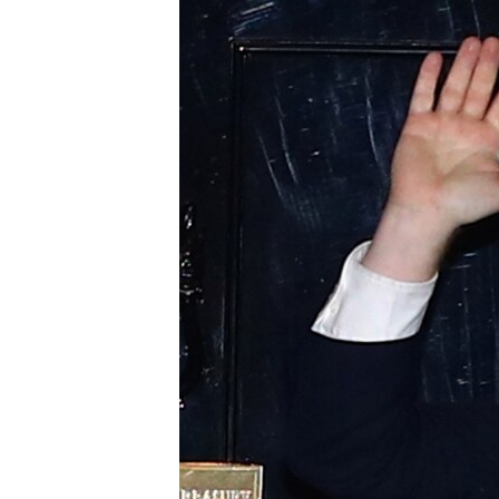
ВІДЕОУРОКИ «ELIFBE»
СВІДЧЕННЯ ОКУПАЦІЇ
УКРАЇНСЬКА ПРОБЛЕМА КРИМУ
ІНФОГРАФІКА