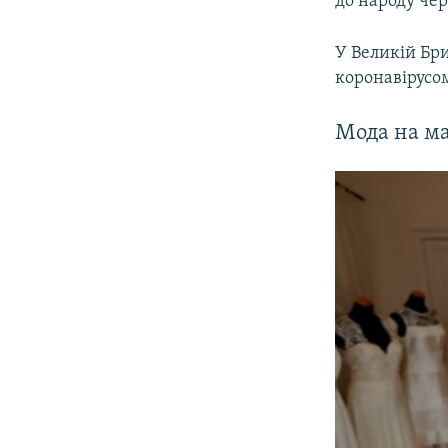
до народу чер
У Великій Бри
коронавірусом
Мода на ма