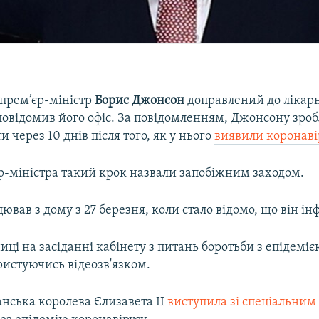
прем’єр-міністр
Борис Джонсон
доправлений до лікарн
повідомив його офіс. За повідомленням, Джонсону зроб
и через 10 днів після того, як у нього
виявили коронаві
єр-міністра такий крок назвали запобіжним заходом.
вав з дому з 27 березня, коли стало відомо, що він інф
иці на засіданні кабінету з питань боротьби з епідем
ристуючись відеозв'язком.
анська королева Єлизавета II
виступила зі спеціальни