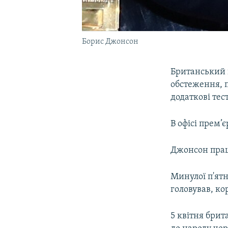
Борис Джонсон
Британський 
обстеження, 
додаткові тест
В офісі прем’
Джонсон працю
Минулої п'ятн
головував, ко
5 квітня брит