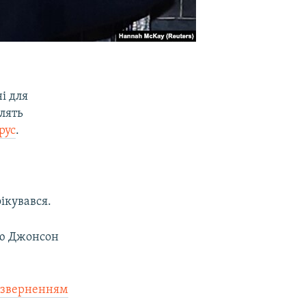
і для
лять
рус
.
ікувався.
ією Джонсон
м зверненням