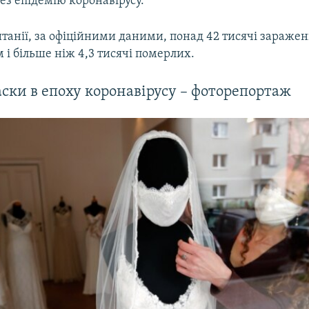
ез епідемію коронавірусу.
танії, за офіційними даними, понад 42 тисячі зараже
 і більше ніж 4,3 тисячі померлих.
ски в епоху коронавірусу – фоторепортаж