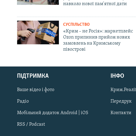
навколо нової пам'ятної дати
СУСПІЛЬСТВО
«Крим – не Росія»: маркетплейс
Ozon припинив прийом нових
замовлень на Кримському
півострові
Русский
ПІДТРИМКА
ІНФО
Qırımtatar
Ваше відео і фото
Крим.Реалії
ДОЛУЧАЙСЯ!
Радіо
Передрук
Мобільний додаток Android | iOS
Контакти
RSS / Podcast
Усі сайти RFE/RL