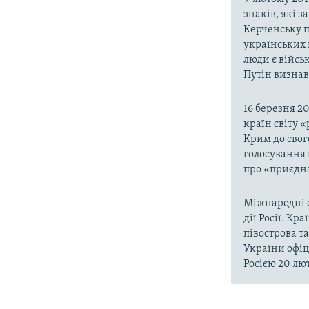
знаків, які 
Керченську п
українських 
люди є війсь
Путін визнав,
16 березня 2
країн світу 
Крим до свог
голосування 
про «приєдна
Міжнародні о
дії Росії. Кр
півострова т
України офіц
Росією 20 лют