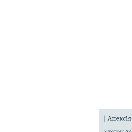
Анексія
У лютому 201