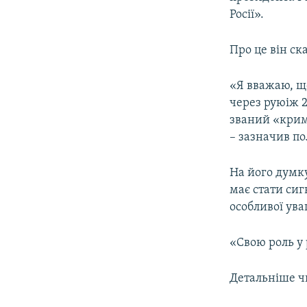
ВІДЕОУРОКИ «ELIFBE»
Росії».
СВІДЧЕННЯ ОКУПАЦІЇ
Про це він ск
УКРАЇНСЬКА ПРОБЛЕМА КРИМУ
ІНФОГРАФІКА
«Я вважаю, що
через руюіж 2
званий «крим
– зазначив по
На його думку
має стати сиг
особливої ува
«Свою роль у 
Детальніше ч