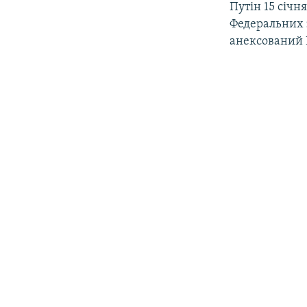
Путін 15 січн
Федеральних з
анексований