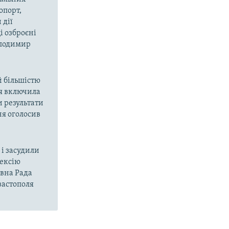
опорт,
 дії
і озброєні
олодимир
й більшістю
ія включила
и результати
ня оголосив
і засудили
нексію
овна Рада
вастополя