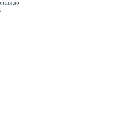
нення до
в