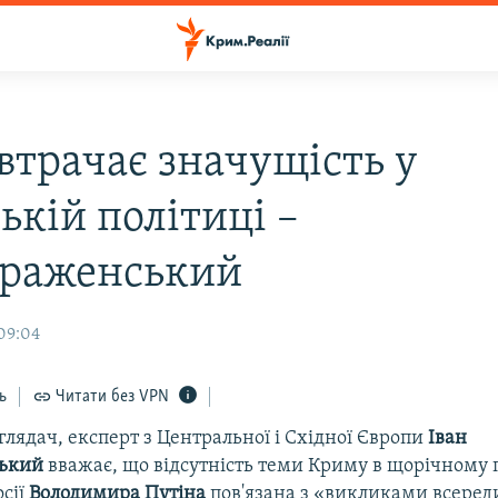
втрачає значущість у
ькій політиці –
раженський
 09:04
ь
Читати без VPN
лядач, експерт з Центральної і Східної Європи
Іван
ький
вважає, що відсутність теми Криму в щорічному 
осії
Володимира Путіна
пов'язана з «викликами всереди