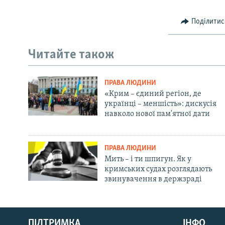
Поділитис
Читайте також
ПРАВА ЛЮДИНИ
«Крим – єдиний регіон, де
українці – меншість»: дискусія
навколо нової пам'ятної дати
ПРАВА ЛЮДИНИ
Мить – і ти шпигун. Як у
кримських судах розглядають
звинувачення в держзраді
Русский
Qırımtatar
ПІДТРИМКА
ІНФО