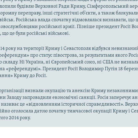
захопили будівлю Верховної Ради Криму, Сімферопольський аер
оромну переправу, інші стратегічні об'єкти, а також блокували
військ. Російська влада спочатку відмовлялася визнавати, що ц
ковослужбовцями російської армії. Пізніше президент Росії В
 що це були російські військові.
014 року на території Криму і Севастополя відбувся невизнани
«референдум» про статус півострова, за результатами якого Рос
о складу. Ні Україна, ні Європейський союз, ні США не визнал
на «референдумі». Президент Росії Володимир Путін 18 берез
ння» Криму до Росії.
рганізації визнали окупацію та анексію Криму незаконними 
аїни Заходу запровадили економічні санкції. Росія заперечує а
а називає це «відновленням історичної справедливості». Верх
ійно оголосила датою початку тимчасової окупації Криму і Се
ого 2014 року.