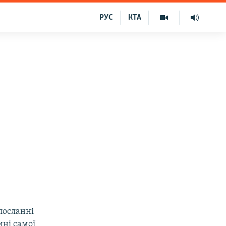
РУС
КТА
посланні
ні самої