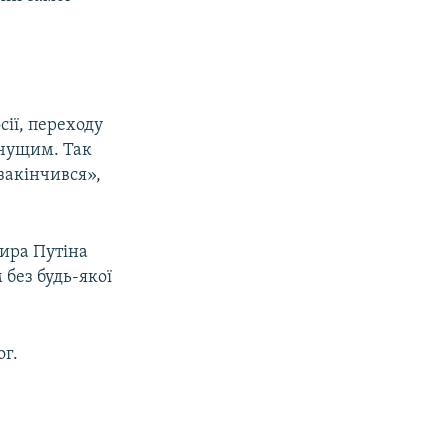
ії, переходу
начущим. Так
закінчився»,
мира Путіна
 без будь-якої
ог.