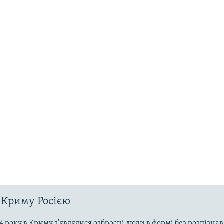
 Криму Росією
4 року в Криму з'являлися озброєні люди в формі без розпізна