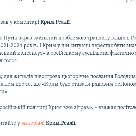
азав у коментарі
Крим.Реалії
.
 Путін зараз зайнятий проблемою транзиту влади в Рос
021-2024 років. І Крим у цій ситуації перестає бути з
ський консенсус» в російському суспільстві фактично 
літолог.
, для жителів півострова цьогорічне послання Володи
налом про те, що «Крим буде ставати рядовим регіоном
ги».
російській політиці Крим вже зіграв», – вважає політол
итайте у
матеріалі
Крим.Реалії
.