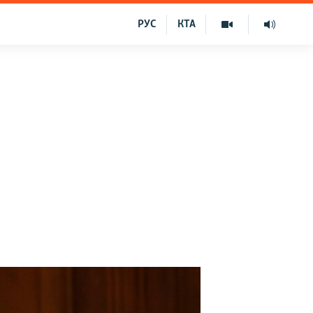
РУС
КТА