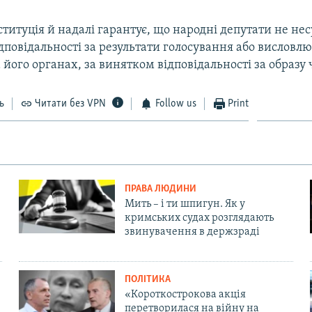
титуція й надалі гарантує, що народні депутати не нес
повідальності за результати голосування або висловл
 його органах, за винятком відповідальності за образу 
ь
Читати без VPN
Follow us
Print
ПРАВА ЛЮДИНИ
Мить – і ти шпигун. Як у
кримських судах розглядають
звинувачення в держзраді
ПОЛІТИКА
«Короткострокова акція
перетворилася на війну на