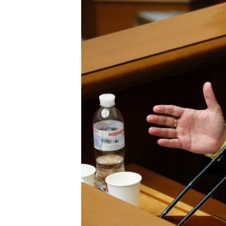
ВІДЕОУРОКИ «ELIFBE»
СВІДЧЕННЯ ОКУПАЦІЇ
УКРАЇНСЬКА ПРОБЛЕМА КРИМУ
ІНФОГРАФІКА