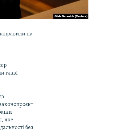
направили на
кер
и главі
ла
 законопроєкт
раїни
, яке
дальності без