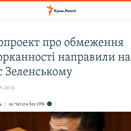
опроект про обмеження
орканності направили на
с Зеленському
9, 20:51
ь
Читати без VPN