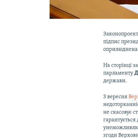
Законопроект
підпис прези
оприлюднена 
На сторінці 
парламенту
Д
держави.
3 вересня
Вер
недоторканніс
не скасовує 
гарантується 
унеможливлює
згоди Верховн