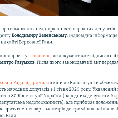
 про обмеження недоторканності народних депутатів 
денту
Володимиру Зеленському
. Відповідна інформація
на сайті Верховної Ради.
законопроекту
зазначено
, до документ вже підписав спі
митро Разумков
. Після цього законодавчий акт передал
ховна Рада підтримала
зміни до Конституції й обмежи
ть народних депутатів з 1 січня 2020 року. Ухвалений
статтю 80 Конституції України (народним депутатам Ук
депутатська недоторканність), але прибирає положення
 притягнення парламентарів до кримінальної відпові
ої Ради.