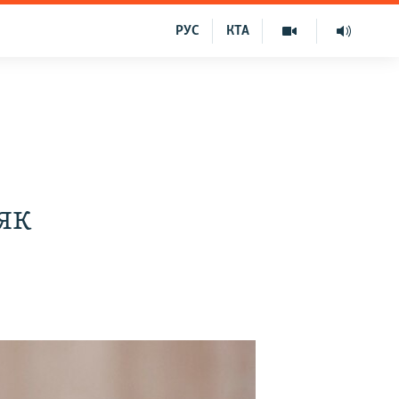
РУС
КТА
як