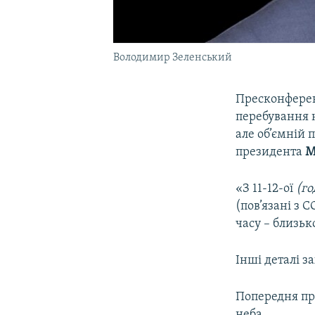
Володимир Зеленський
Пресконфере
перебування н
але об’ємній 
президента
М
«З 11-12-ої
(го
(пов’язані з 
часу – близьк
Інші деталі з
Попередня пр
неба.