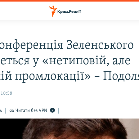
онференція Зеленського
еться у «нетиповій, але
ній промлокації» – Подол
 10:58
ь
Читати без VPN