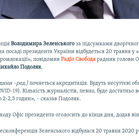
нція
Володимира Зеленського
за підсумками дворічно
а посаді президента України відбудеться 20 травня у 
промлокації», повідомив
Радіо Свобода
радник голови О
ихайло Подоляк
.
дини –ред.)
почнеться акредитація. Будуть несуттєві 
COVID-19). Кількість журналістів, певно, буде достатньо 
о 2-2,5 годин», – сказав Подоляк.
аходу Офіс президента оголосить до кінця дня, додав він
есконференція Зеленського відбулася 20 травня 2020 р