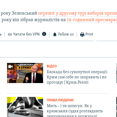
9 року Зеленський
переміг у другому турі виборів през
 року він зібрав журналістів на
14-годинний пресмара
ь
Читати без VPN
Follow us
Print
ВІДЕО
Блокада без сухопутної операції:
Крим сам себе не заправить і не
прогодує | Крим.Реалії
ПРАВА ЛЮДИНИ
Мить – і ти шпигун. Як у
кримських судах розглядають
звинувачення в держзраді