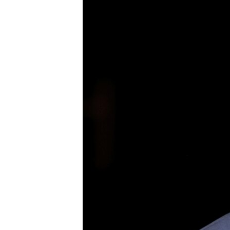
ВІДЕОУРОКИ «ELIFBE»
СВІДЧЕННЯ ОКУПАЦІЇ
УКРАЇНСЬКА ПРОБЛЕМА КРИМУ
ІНФОГРАФІКА