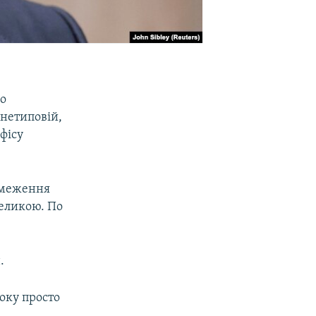
го
«нетиповій,
фісу
обмеження
великою. По
.
оку просто