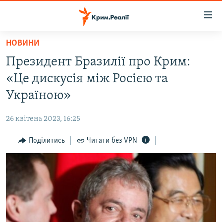
Доступність
посилання
Перейти
НОВИНИ
до
НОВИНИ
Президент Бразилії про Крим:
основного
ВОДА.КРИМ
матеріалу
«Це дискусія між Росією та
ВІДЕО ТА ФОТО
Перейти
Україною»
до
ПОЛІТИКА
основної
26 квітень 2023, 16:25
БЛОГИ
навігації
Перейти
Поділитись
Читати без VPN
ПОГЛЯД
до
ІНТЕРВ'Ю
пошуку
ВСЕ ЗА ДЕНЬ
СПЕЦПРОЕКТИ
ЯК ОБІЙТИ БЛОКУВАННЯ
ДЕПОРТАЦІЯ