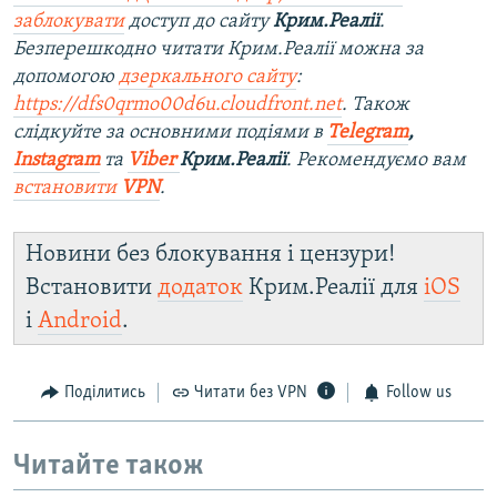
заблокувати
доступ до сайту
Крим.Реалії
.
Безперешкодно читати Крим.Реалії можна за
допомогою
дзеркального сайту
:
https://dfs0qrmo00d6u.cloudfront.net
. Також
слідкуйте за основними подіями в
Telegram
,
Instagram
та
Viber
Крим.Реалії
. Ре
комендуємо вам
встановити
VPN
.
Новини без блокування і цензури!
Встановити
додаток
Крим.Реалії для
iOS
і
Android
.
Поділитись
Читати без VPN
Follow us
Читайте також