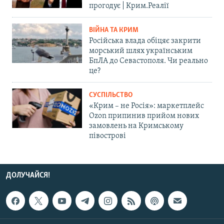
прогодує | Крим.Реалії
ВІЙНА ТА КРИМ
Російська влада обіцяє закрити
морський шлях українським
БпЛА до Севастополя. Чи реально
це?
СУСПІЛЬСТВО
«Крим – не Росія»: маркетплейс
Ozon припинив прийом нових
замовлень на Кримському
півострові
ДОЛУЧАЙСЯ!