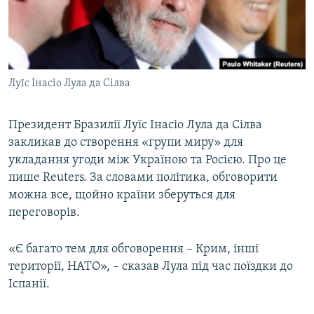
ВІДЕОУРОКИ «ELIFBE»
Русский
СВІДЧЕННЯ ОКУПАЦІЇ
Qırımtatar
УКРАЇНСЬКА ПРОБЛЕМА КРИМУ
Луїс Інасіо Лула да Сілва
ДОЛУЧАЙСЯ!
ІНФОГРАФІКА
Президент Бразилії Луїс Інасіо Лула да Сілва
закликав до створення «групи миру» для
Усі сайти RFE/RL
укладання угоди між Україною та Росією. Про це
пише Reuters. За словами політика, обговорити
можна все, щойно країни зберуться для
переговорів.
«Є багато тем для обговорення – Крим, інші
території, НАТО», – сказав Лула під час поїздки до
Іспанії.