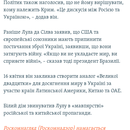
Політик також наголосив, що не йому вирішувати,
кому належить Крим. «Це дискусія між Росією та
Україною», – додав він.
Раніше Лула да Сілва заявив, що США та
європейські союзники мають припинити
постачання зброї Україні, заявивши, що вони
затягують війну. «Якщо ви не укладаєте мир, ви
сприяєте війні», – сказав тоді президент Бразилії.
16 квітня він закликав створити аналог «Великої
двадцятки» для досягнення миру в Україні за
участю країн Латинської Америки, Китаю та ОАЕ.
Білий дім звинуватив Лулу в «мавпярстві»
російської та китайської пропаганди.
Роскомнагляд (Роскомнадзор) намагається