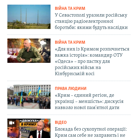
ВІЙНА ТА КРИМ
У Севастополі уразили російську
станцію радіоелектронної
боротьби: якими будуть наслідки
ВІЙНА ТА КРИМ
«Для них із Кримом розпочнеться
важка історія»: командир ОТУ
«Одеса» – про пастку для
російських військ на
Кінбурнській косі
ПРАВА ЛЮДИНИ
«Крим – єдиний регіон, де
українці – меншість»: дискусія
навколо нової пам'ятної дати
ВІДЕО
Блокада без сухопутної операції:
Крим сам себе не заправить і не