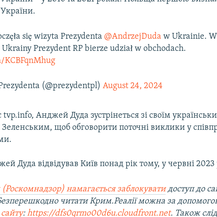
 України.
częła się wizyta Prezydenta
@AndrzejDuda
w Ukrainie. W 
 Ukrainy Prezydent RP bierze udział w obchodach.
com/KCBFqnMhug
Prezydenta (@prezydentpl)
August 24, 2024
 tvp.info, Анджей Дуда зустрінеться зі своїм українсь
Зеленським, щоб обговорити поточні виклики у співп
ми.
ей Дуда відвідував Київ понад рік тому, у червні 2023 
 (Роскомнадзор) намагається заблокувати
доступ до са
 Безперешкодно читати Крим.Реалії можна за допомог
 сайту
:
https://dfs0qrmo00d6u.cloudfront.net
. Також слі