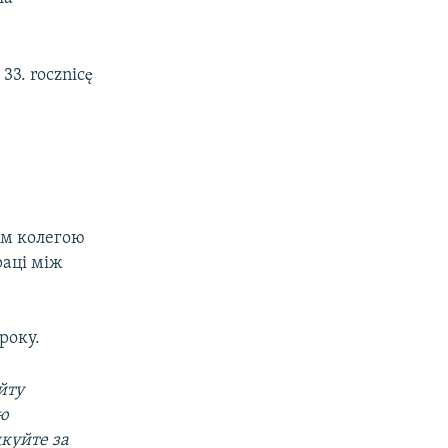
33. rocznicę
ким колегою
раці між
року.
йту
ою
дкуйте за