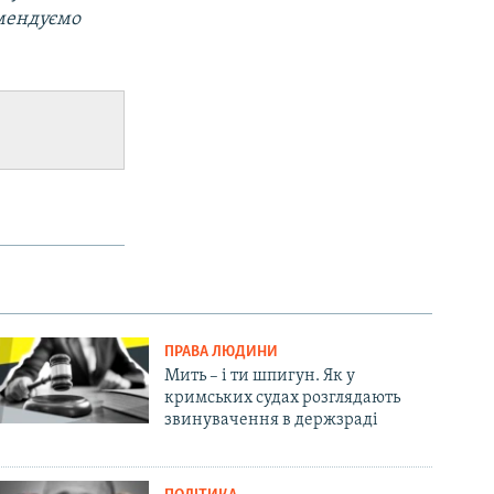
омендуємо
ПРАВА ЛЮДИНИ
Мить – і ти шпигун. Як у
кримських судах розглядають
звинувачення в держзраді