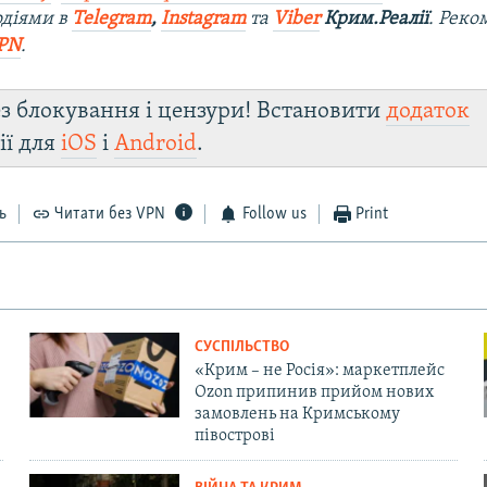
одіями в
Telegram
,
Instagram
та
Viber
Крим.Реалії
. Рек
PN
.
з блокування і цензури! Встановити
додаток
ії для
iOS
і
Android
.
ь
Читати без VPN
Follow us
Print
СУСПІЛЬСТВО
«Крим – не Росія»: маркетплейс
Ozon припинив прийом нових
замовлень на Кримському
півострові