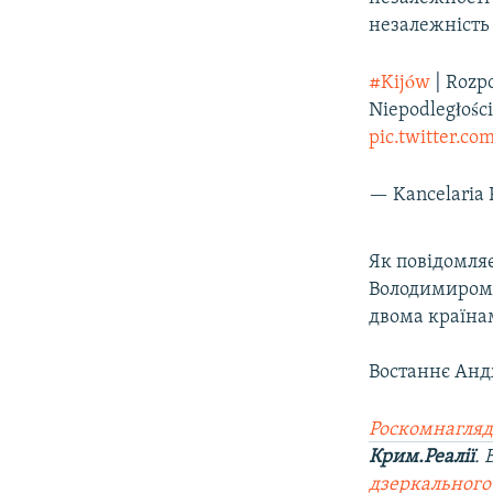
ВІДЕОУРОКИ «ELIFBE»
незалежність
СВІДЧЕННЯ ОКУПАЦІЇ
#Kijów
| Rozpo
УКРАЇНСЬКА ПРОБЛЕМА КРИМУ
Niepodległości
ІНФОГРАФІКА
pic.twitter.
— Kancelaria 
Як повідомляє
Володимиром 
двома країна
Востаннє Андж
Роскомнагляд
Крим.Реалії
.
дзеркального