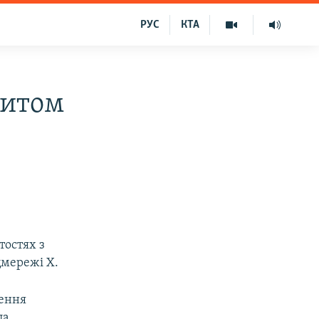
РУС
КТА
зитом
тостях з
цмережі Х.
шення
ла