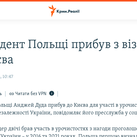
дент Польщі прибув з ві
єва
, 10:47
ь
Читати без VPN
ьщі Анджей Дуда прибув до Києва для участі в урочис
езалежності України, повідомляє його пресслужба у со
ер двічі брав участь в урочистостях з нагоди проголо
 України – у 2016 та 2021 роках. Польща першою визна