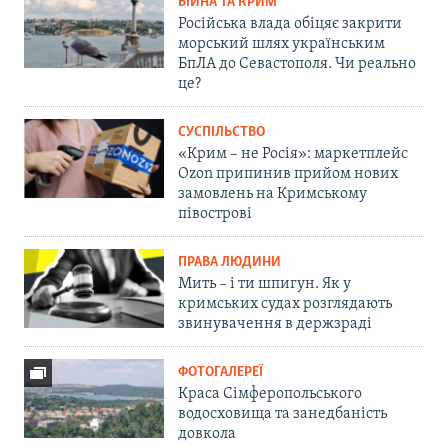
ВІЙНА ТА КРИМ
Російська влада обіцяє закрити
морський шлях українським
БпЛА до Севастополя. Чи реально
це?
СУСПІЛЬСТВО
«Крим – не Росія»: маркетплейс
Ozon припинив прийом нових
замовлень на Кримському
півострові
ПРАВА ЛЮДИНИ
Мить – і ти шпигун. Як у
кримських судах розглядають
звинувачення в держзраді
ФОТОГАЛЕРЕЇ
Краса Сімферопольського
водосховища та занедбаність
довкола