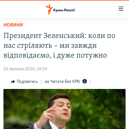
Доступність
посилання
Перейти
НОВИНИ
до
НОВИНИ
Президент Зеленський: коли по
основного
ВОДА.КРИМ
матеріалу
нас стріляють – ми завжди
ВІДЕО ТА ФОТО
Перейти
відповідаємо, і дуже потужно
до
ПОЛІТИКА
основної
23 липень 2020, 19:30
БЛОГИ
навігації
Перейти
Поділитись
Читати без VPN
ПОГЛЯД
до
ІНТЕРВ'Ю
пошуку
ВСЕ ЗА ДЕНЬ
СПЕЦПРОЕКТИ
ЯК ОБІЙТИ БЛОКУВАННЯ
ДЕПОРТАЦІЯ