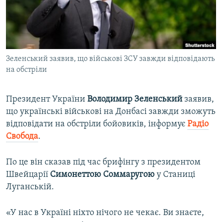
ВІДЕОУРОКИ «ELIFBE»
Русский
СВІДЧЕННЯ ОКУПАЦІЇ
Qırımtatar
УКРАЇНСЬКА ПРОБЛЕМА КРИМУ
Зеленський заявив, що військові ЗСУ завжди відповідають
ДОЛУЧАЙСЯ!
ІНФОГРАФІКА
на обстріли
Президент України
Володимир Зеленський
заявив,
Усі сайти RFE/RL
що українські військові на Донбасі завжди зможуть
відповідати на обстріли бойовиків, інформує
Радіо
Свобода
.
По це він сказав під час брифінгу з президентом
Швейцарії
Симонеттою Соммаругою
у Станиці
Луганській.
«У нас в Україні ніхто нічого не чекає. Ви знаєте,