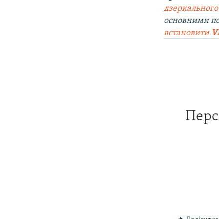
дзеркального
основними п
встановити
V
Перс