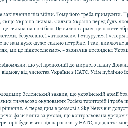
е закінчення цієї війни. Тому його треба примусити. 
, якщо Україна сильна. Сильна Україна перед будь-як
 це сильна на полі бою. Це сильна армія, це пакети збр
истеми, безумовно, і «атакамси», і «тауруси», і «сторм 
е це нам дуже-дуже сильно потрібне. І так, виключно д
лях, ми це підкреслюємо», – зазначив президент Украї
овідомляли, що усі пропозиції до мирного плану Донал
відмову від членства України в НАТО. Утім публічно ї
.
лодимир Зеленський заявив, що українській армії бра
еяких тимчасово окупованих Росією територій і треба 
рішення. А перед цим в розмові з Sky News він допуст
арячої фази війни за умови, що контрольована урядом 
ериторії буде взята під парасольку НАТО, що дасть змо