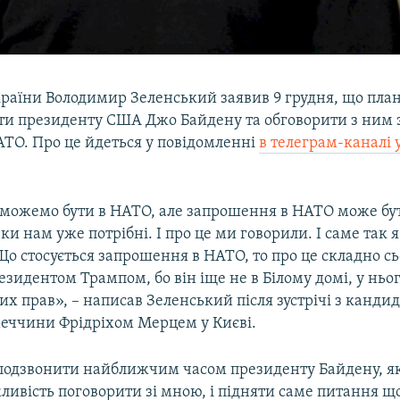
раїни Володимир Зеленський заявив 9 грудня, що пла
ти президенту США Джо Байдену та обговорити з ним
АТО. Про це йдеться у повідомленні
в телеграм-каналі 
можемо бути в НАТО, але запрошення в НАТО може бути
еки нам уже потрібні. І про це ми говорили. І саме так
о стосується запрошення в НАТО, то про це складно сь
езидентом Трампом, бо він іще не в Білому домі, у ньог
 прав», – написав Зеленський після зустрічі з канди
еччини Фрідріхом Мерцем у Києві.
подзвонити найближчим часом президенту Байдену, я
ливість поговорити зі мною, і підняти саме питання щ