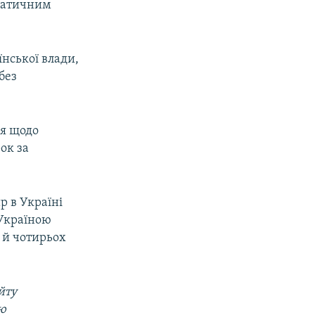
матичним
їнської влади,
без
ня щодо
ок за
р в Україні
 Україною
а й чотирьох
йту
ою