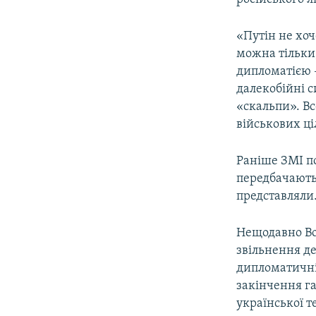
«Путін не хоч
можна тільки
дипломатією –
далекобійні с
«скальпи». Вс
військових ці
Раніше ЗМІ п
передбачають 
представляли
Нещодавно Во
звільнення д
дипломатичні 
закінчення г
української т