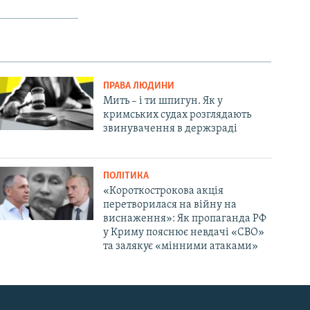
ПРАВА ЛЮДИНИ
Мить – і ти шпигун. Як у
кримських судах розглядають
звинувачення в держзраді
ПОЛІТИКА
«Короткострокова акція
перетворилася на війну на
виснаження»: Як пропаганда РФ
у Криму пояснює невдачі «СВО»
та залякує «мінними атаками»