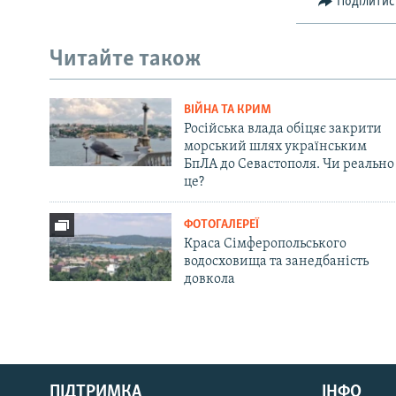
Поділитис
Читайте також
ВІЙНА ТА КРИМ
Російська влада обіцяє закрити
морський шлях українським
БпЛА до Севастополя. Чи реально
це?
ФОТОГАЛЕРЕЇ
Краса Сімферопольського
водосховища та занедбаність
довкола
Русский
ПІДТРИМКА
ІНФО
Qırımtatar