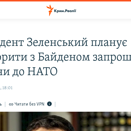
дент Зеленський планує
орити з Байденом запро
ни до НАТО
, 18:01
ь
Читати без VPN