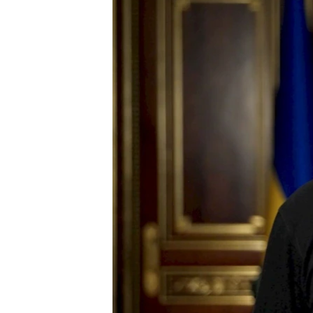
ВІДЕОУРОКИ «ELIFBE»
СВІДЧЕННЯ ОКУПАЦІЇ
УКРАЇНСЬКА ПРОБЛЕМА КРИМУ
ІНФОГРАФІКА