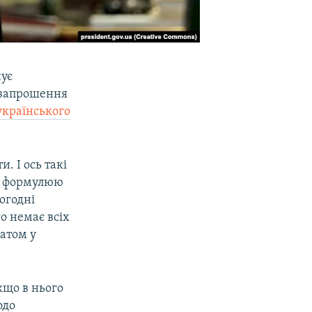
нує
 запрошення
українського
. І ось такі
 я формулюю
огодні
о немає всіх
датом у
кщо в нього
одо