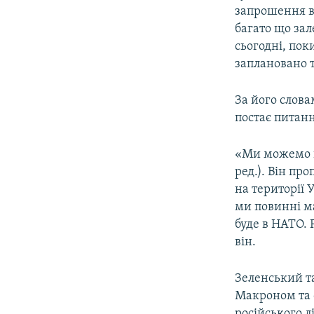
запрошення в 
багато що за
сьогодні, пок
заплановано т
За його слова
постає питанн
«Ми можемо п
ред.). Він пр
на території 
ми повинні ма
буде в НАТО. 
він.
Зеленський т
Макроном та
російського л