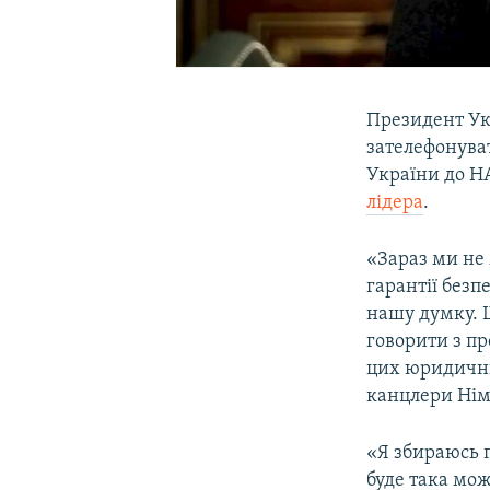
Президент Ук
зателефонува
України до Н
лідера
.
«Зараз ми не 
гарантії безп
нашу думку. Щ
говорити з пр
цих юридичних
канцлери Нім
«Я збираюсь 
буде така мож