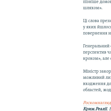
пізніше домо
шляхом».
Ці слова през
у яких йшлос
повернення на
Генеральний 
перспектив чл
кроком», але 
Міністр закор
можливий лиш
входження до 
областей, жо
Роскомнагляд
Крим.Реалії
.