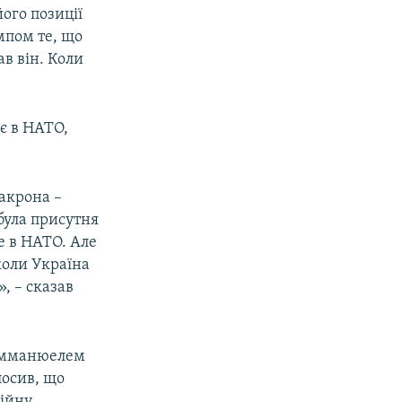
ого позиції
мпом те, що
ав він. Коли
є в НАТО,
акрона –
 була присутня
е в НАТО. Але
коли Україна
, – сказав
 Емманюелем
осив, що
ійну.