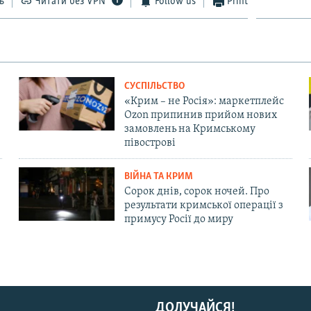
ь
Читати без VPN
Follow us
Print
СУСПІЛЬСТВО
«Крим – не Росія»: маркетплейс
Ozon припинив прийом нових
замовлень на Кримському
півострові
ВІЙНА ТА КРИМ
Сорок днів, сорок ночей. Про
результати кримської операції з
примусу Росії до миру
ДОЛУЧАЙСЯ!