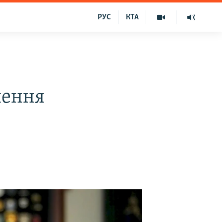
РУС
КТА
шення