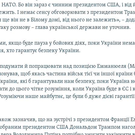
НАТО. Бо він зараз є чинним президентом США, і від й
лежить. І немає сенсу обговорювати з президентом Тра
и ще він не в Білому домі, від нього не залежить», – дод
аку розмову – глава української держави не уточнив.
ми, якщо буде пауза у бойових діях, поки України нема
я, хто гарантує безпеку України.
одумати й попрацювати над позицією Емманюеля (М
опонував, щоб якась частина військ тієї чи іншої країни
України, які б гарантували нам безпеку, поки Україна н
ти до цього чітке розуміння, коли Україна буде в ЄС і 
Розуміючи наше майбутнє, це були б дуже дієві гарантії»
акож зазначив, що на зустрічі з президентом Франції
 обраним президентом США Дональдом Трампом нагол
ідера Володимира Путіна потрібно змусити закінчити в