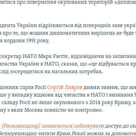
витися про повернення окупованих територій «дипло
идента України відрізняються від попередніх заяв укра
я про те, що жодних дипломатичних вирішень не буде 
 кордони 1991 року.
секретар НАТО Марк Рютте, відповідаючи на запитан
енства України в НАТО, сказав, що «це відбувається кр
слід зосередитися на нагальних потребах.
донних справ Росії
Сергій Лавров
днями заявив, що ми
е у випадку відмови від членства в НАТО і визнання
складу Росії не лише окупованого з 2014 року Криму, 
дну з яких Москва повністю не контролює.
 (Роскомнадзор) намагається заблокувати
доступ до са
 Безперешкодно читати Крим.Реалії можна за допомог