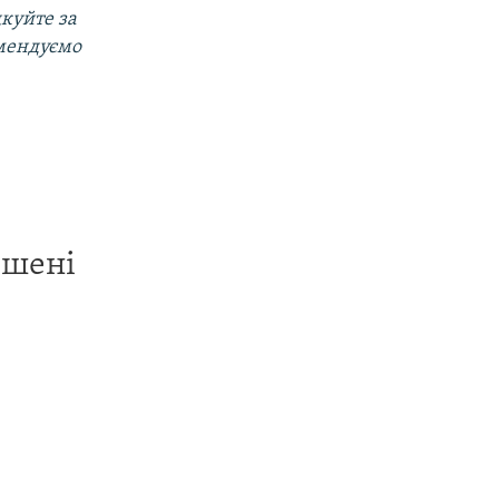
дкуйте за
омендуємо
ишені