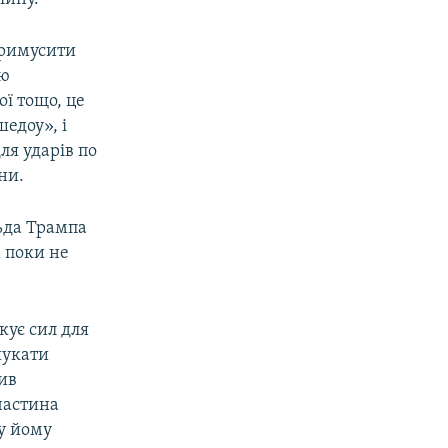
Примусити
ою
ої тощо, це
шедоу», і
ля ударів по
ни.
ьда Трампа
х поки не
кує сил для
шукати
ив
частина
гу йому