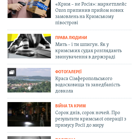
«Крим – не Росія»: маркетплейс
Ozon припинив прийом нових
замовлень на Кримському
півострові
ПРАВА ЛЮДИНИ
Мить – і ти шпигун. Як у
кримських судах розглядають
звинувачення в держзраді
ФОТОГАЛЕРЕЇ
Краса Сімферопольського
водосховища та занедбаність
довкола
ВІЙНА ТА КРИМ
Сорок днів, сорок ночей. Про
результати кримської операції з
примусу Росії до миру