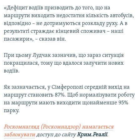
ВІДЕОУРОКИ «ELIFBE»
«Дефіцит водіїв призводить до того, що на
Русский
маршрути виходить недостатня кількість автобусів,
СВІДЧЕННЯ ОКУПАЦІЇ
Qırımtatar
відповідно – не дотримуються розкладу руху. А в
УКРАЇНСЬКА ПРОБЛЕМА КРИМУ
результаті страждає кінцевий споживач – наші
пасажири», – сказав він.
ДОЛУЧАЙСЯ!
ІНФОГРАФІКА
При цьому Лудчак зазначив, що зараз ситуація
покращилася, тому що вдалося залучити нових
Усі сайти RFE/RL
водіїв.
Як зазначається, у Сімферополі середній вихід на
маршрут становить 87%. Щоб нормалізувати роботу
на маршрути мають виходити щонайменше 95%
парку.
Роскомнагляд (Роскомнадзор) намагається
заблокувати
доступ до сайту
Крим.Реалії
.