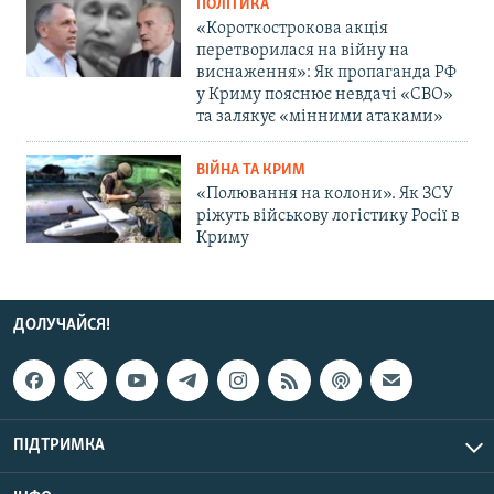
ПОЛІТИКА
«Короткострокова акція
перетворилася на війну на
виснаження»: Як пропаганда РФ
у Криму пояснює невдачі «СВО»
та залякує «мінними атаками»
ВІЙНА ТА КРИМ
«Полювання на колони». Як ЗСУ
ріжуть військову логістику Росії в
Криму
ДОЛУЧАЙСЯ!
ПІДТРИМКА