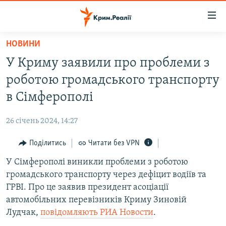
Доступність
посилання
Перейти
НОВИНИ
до
НОВИНИ
У Криму заявили про проблеми з
основного
ВОДА.КРИМ
матеріалу
роботою громадського транспорту
ВІДЕО ТА ФОТО
Перейти
в Сімферополі
до
ПОЛІТИКА
основної
26 січень 2024, 14:27
БЛОГИ
навігації
Перейти
Поділитись
Читати без VPN
ПОГЛЯД
до
У Сімферополі виникли проблеми з роботою
ІНТЕРВ'Ю
пошуку
громадського транспорту через дефіцит водіїв та
ВСЕ ЗА ДЕНЬ
ГРВІ. Про це заявив президент асоціації
СПЕЦПРОЕКТИ
автомобільних перевізників Криму Зиновій
Лудчак,
повідомляють РИА Новости
.
ЯК ОБІЙТИ БЛОКУВАННЯ
ДЕПОРТАЦІЯ