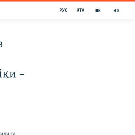
РУС
КТА
в
іки –
или та