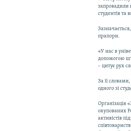
ВІДЕОУРОКИ «ELIFBE»
запровадили п
СВІДЧЕННЯ ОКУПАЦІЇ
студентів та 
УКРАЇНСЬКА ПРОБЛЕМА КРИМУ
Зазначається
ІНФОГРАФІКА
прапори.
«У нас в унів
допомогою шт
– цитує рух сл
За її словами
одного зі сту
Організація «
окупованих Ро
активістів пі
співтовариств