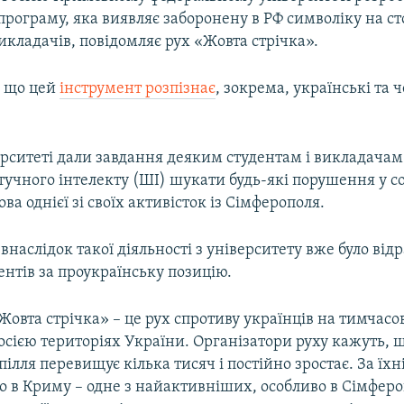
рограму, яка виявляє заборонену в РФ символіку на с
викладачів, повідомляє рух «Жовта стрічка».
, що цей
інструмент розпізнає
, зокрема, українські та 
ерситеті дали завдання деяким студентам і викладачам
учного інтелекту (ШІ) шукати будь-які порушення у 
ова однієї зі своїх активісток із Сімферополя.
, внаслідок такої діяльності з університету вже було ві
дентів за проукраїнську позицію.
Жовта стрічка» – це рух спротиву українців на тимчасо
сією територіях України. Організатори руху кажуть, щ
дпілля перевищує кілька тисяч і постійно зростає. За їх
о в Криму – одне з найактивніших, особливо в Сімфероп