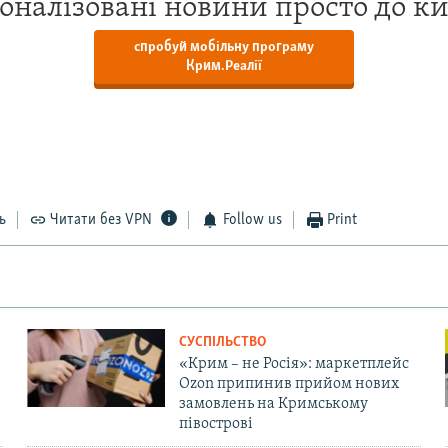
оналізовані новини просто до к
спробуй мобільну програму
Крим.Реалії
ь
Читати без VPN
Follow us
Print
СУСПІЛЬСТВО
«Крим – не Росія»: маркетплейс
Ozon припинив прийом нових
замовлень на Кримському
півострові