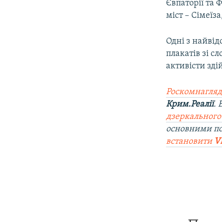
Євпаторії та 
міст – Сімеїз
Одні з найві
плакатів зі с
активісти зд
Роскомнагляд
Крим.Реалії
.
дзеркального
основними п
встановити
V