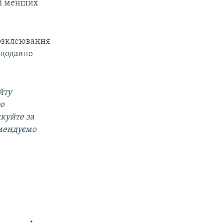
елі менших
розклеювання
ещодавно
йту
ою
дкуйте за
омендуємо