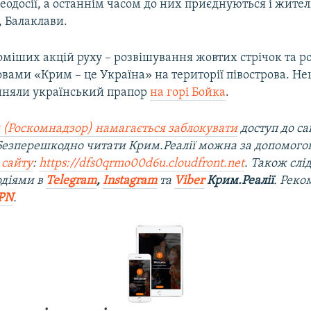
Феодосії, а останнім часом до них приєднуються і жит
а, Балаклави.
доміших акцій руху – розвішування жовтих стрічок та 
ловами «Крим – це Україна» на території півострова. Н
ійняли український прапор
на горі Бойка
.
 (Роскомнадзор) намагається заблокувати
доступ до са
 Безперешкодно читати Крим.Реалії можна за допомог
 сайту
:
https://dfs0qrmo00d6u.cloudfront.net
. Також слі
одіями в
Telegram
,
Instagram
та
Viber
Крим.Реалії
. Рек
PN
.