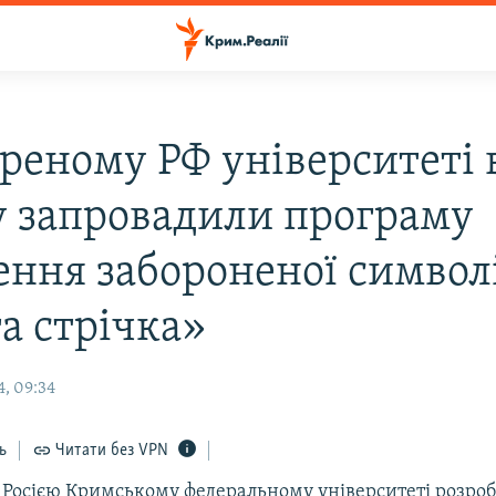
ореному РФ університеті 
 запровадили програму
ення забороненої символ
а стрічка»
4, 09:34
ь
Читати без VPN
 Росією Кримському федеральному університеті розроб