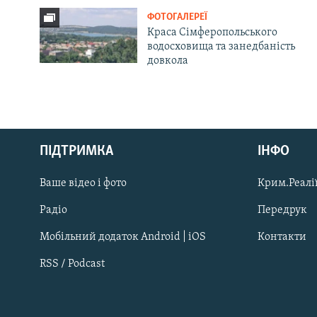
ФОТОГАЛЕРЕЇ
Краса Сімферопольського
водосховища та занедбаність
довкола
Русский
Qırımtatar
ПІДТРИМКА
ІНФО
Ваше відео і фото
Крим.Реалії
ДОЛУЧАЙСЯ!
Радіо
Передрук
Мобільний додаток Android | iOS
Контакти
RSS / Podcast
Усі сайти RFE/RL