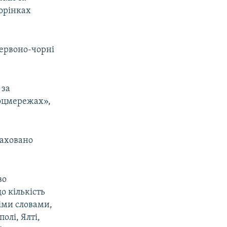
торінках
червоно-чорні
 за
соцмережах»,
драховано
во
о кількість
німи словами,
олі, Ялті,