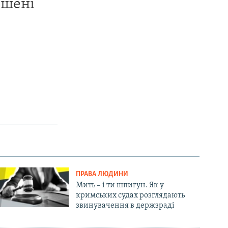
ишені
ПРАВА ЛЮДИНИ
Мить – і ти шпигун. Як у
кримських судах розглядають
звинувачення в держзраді