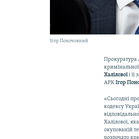
Ігор Поночовний
Прокуратура 
кримінальної
Халілової
і її
АРК
Ігор Пон
«Сьогодні про
кодексу Укра
відповідально
Халілової, як
окупованій т
розпочато кр