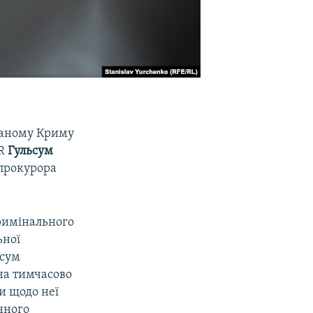
ваному Криму
TR
Гульсум
 прокурора
Кримінального
ьної
ьсум
 на тимчасово
и щодо неї
нного