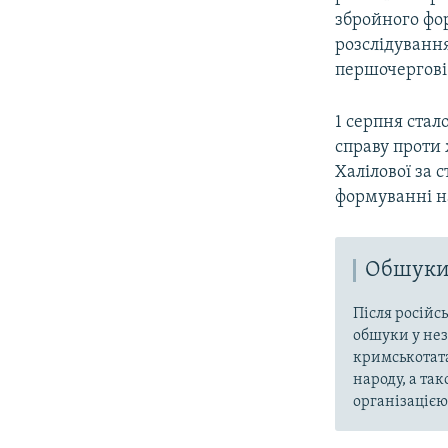
збройного фо
розслідування
першочергові 
1 серпня стал
справу проти
Халілової за 
формуванні на
Обшуки 
Після російс
обшуки у нез
кримськотата
народу, а та
організацією 