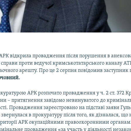
АРК відкрила провадження після порушення в анексо
 справи проти ведучої кримськотатарського каналу A
 заочного арешту. Про це 2 серпня повідомив заступник
очовний.
куратурою АРК розпочато провадження у ч. 2 ст. 372 
їни – притягнення завідомо невинуватого до кримінал
сті. Провадження зареєстровано на підставі заяви Гул
а звернулася в прокуратуру після того, як дізналася, що
ериторії АРК окупаційними правоохоронними органам
имінальне провадження «за участь у діяльності незако