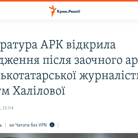
ратура АРК відкрила
дження після заочного а
ькотатарської журналіс
ум Халілової
, 15:04
ь
Читати без VPN