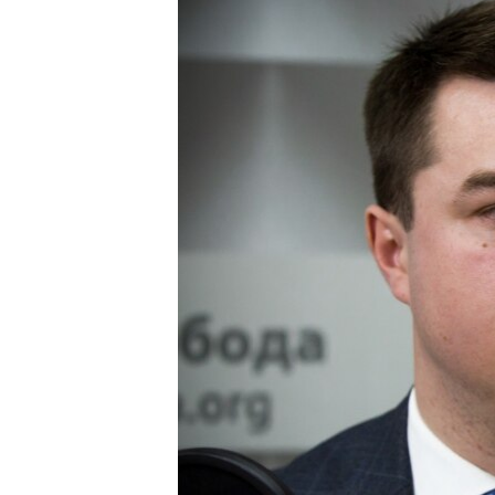
ВІДЕОУРОКИ «ELIFBE»
СВІДЧЕННЯ ОКУПАЦІЇ
УКРАЇНСЬКА ПРОБЛЕМА КРИМУ
ІНФОГРАФІКА