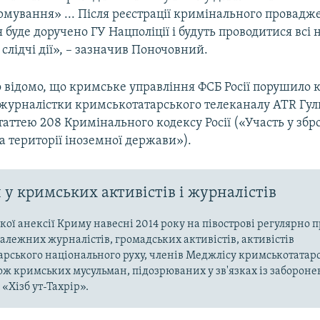
рмування» ... Після реєстрації кримінального провадж
 буде доручено ГУ Нацполіції і будуть проводитися всі 
слідчі дії», – зазначив Поночовний.
о відомо, що кримське управління ФСБ Росії порушило
 журналістки кримськотатарського телеканалу ATR Гу
статтею 208 Кримінального кодексу Росії («Участь у зб
 території іноземної держави»).
у кримських активістів і журналістів
ької анексії Криму навесні 2014 року на півострові регулярно 
алежних журналістів, громадських активістів, активістів
рського національного руху, членів Меджлісу кримськотатар
кож кримських мусульман, підозрюваних у зв'язках із заборонен
«Хізб ут-Тахрір».