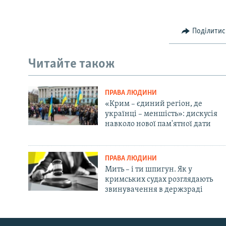
Поділитис
Читайте також
ПРАВА ЛЮДИНИ
«Крим – єдиний регіон, де
українці – меншість»: дискусія
навколо нової пам'ятної дати
ПРАВА ЛЮДИНИ
Мить – і ти шпигун. Як у
кримських судах розглядають
звинувачення в держзраді
Русский