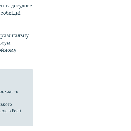
ення досудове
необхідні
 кримінальну
льсум
ройному
проходять
ського
ою в Росії