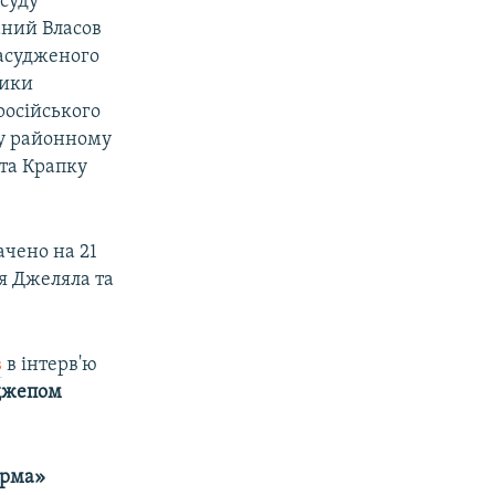
 суду
аний Власов
засудженого
ники
російського
му районному
 та Крапку
чено на 21
ля Джеляла та
в
в інтерв'ю
джепом
орма»