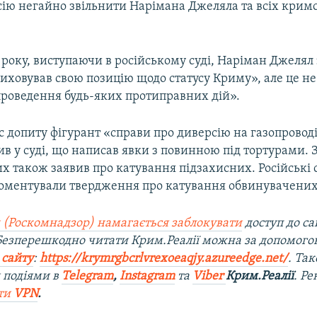
сію негайно звільнити Нарімана Джеляла та всіх крим
 року, виступаючи в російському суді, Наріман Джелял
иховував свою позицію щодо статусу Криму», але це н
«проведення будь-яких протиправних дій».
с допиту фігурант «справи про диверсію на газопроводі
в у суді, що написав явки з повинною під тортурами. 
х також заявив про катування підзахисних. Російські
коментували твердження про катування обвинувачених
 (Роскомнадзор) намагається заблокувати
доступ до са
 Безперешкодно читати Крим.Реалії можна за допомог
 сайту
:
https://krymrgbcrlvrexoeaqjy.azureedge.net/
. Та
 подіями в
Telegram
,
Instagram
та
Viber
Крим.Реалії
. Р
ти
VPN
.