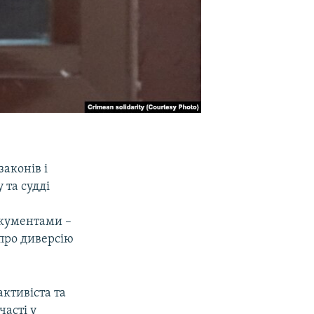
законів і
 та судді
окументами –
 про диверсію
ктивіста та
часті у