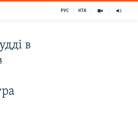
РУС
КТА
удді в
в
ура