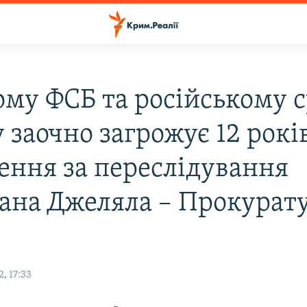
ому ФСБ та російському с
 заочно загрожує 12 рокі
нення за переслідування
ана Джеляла – Прокурат
, 17:33