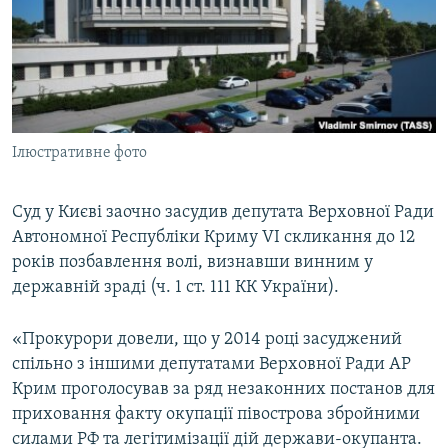
ВІДЕОУРОКИ «ELIFBE»
Русский
СВІДЧЕННЯ ОКУПАЦІЇ
Qırımtatar
УКРАЇНСЬКА ПРОБЛЕМА КРИМУ
ДОЛУЧАЙСЯ!
ІНФОГРАФІКА
Ілюстративне фото
Суд у Києві заочно засудив депутата Верховної Ради
Усі сайти RFE/RL
Автономної Республіки Криму VI скликання до 12
років позбавлення волі, визнавши винним у
державній зраді (ч. 1 ст. 111 КК України).
«Прокурори довели, що у 2014 році засуджений
спільно з іншими депутатами Верховної Ради АР
Крим проголосував за ряд незаконних постанов для
приховання факту окупації півострова збройними
силами РФ та легітимізації дій держави-окупанта.