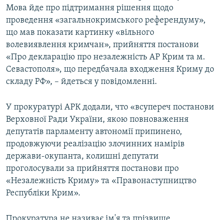
Мова йде про підтримання рішення щодо
проведення «загальнокримського референдуму»,
що мав показати картинку «вільного
волевиявлення кримчан», прийняття постанови
«Про декларацію про незалежність АР Крим та м.
Севастополя», що передбачала входження Криму до
складу РФ», – йдеться у повідомленні.
У прокуратурі АРК додали, что «всупереч постанови
Верховної Ради України, якою повноваження
депутатів парламенту автономії припинено,
продовжуючи реалізацію злочинних намірів
держави-окупанта, колишні депутати
проголосували за прийняття постанови про
«Незалежність Криму» та «Правонаступництво
Республіки Крим».
Прокуратура не називає ім'я та прізвище