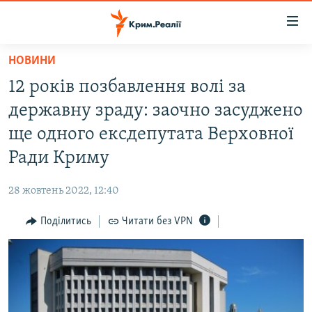
Доступність
посилання
Перейти
НОВИНИ
до
НОВИНИ
12 років позбавлення волі за
основного
ВОДА.КРИМ
матеріалу
державну зраду: заочно засуджено
ВІДЕО ТА ФОТО
Перейти
ще одного ексдепутата Верховної
до
ПОЛІТИКА
Ради Криму
основної
БЛОГИ
навігації
28 жовтень 2022, 12:40
Перейти
ПОГЛЯД
до
Поділитись
Читати без VPN
ІНТЕРВ'Ю
пошуку
ВСЕ ЗА ДЕНЬ
СПЕЦПРОЕКТИ
ЯК ОБІЙТИ БЛОКУВАННЯ
ДЕПОРТАЦІЯ