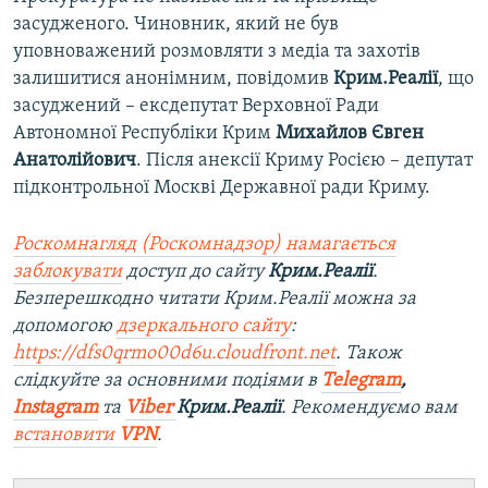
засудженого. Чиновник, який не був
уповноважений розмовляти з медіа та захотів
залишитися анонімним, повідомив
Крим.Реалії
, що
засуджений – ексдепутат Верховної Ради
Автономної Республіки Крим
Михайлов Євген
Анатолійович
. Після анексії Криму Росією – депутат
підконтрольної Москві Державної ради Криму.
Роскомнагляд (Роскомнадзор) намагається
заблокувати
доступ до сайту
Крим.Реалії
.
Безперешкодно читати Крим.Реалії можна за
допомогою
дзеркального сайту
:
https://dfs0qrmo00d6u.cloudfront.net
. Також
слідкуйте за основними подіями в
Telegram
,
Instagram
та
Viber
Крим.Реалії
. Рекомендуємо вам
встановити
VPN
.