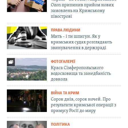
Ozon припинив прийом нових
замовлень на Кримському
півострові
ПРАВА ЛЮДИНИ
Мить – і ти шпигун. Як у
кримських судах розглядають
звинувачення в держзраді
ФОТОГАЛЕРЕЇ
Краса Сімферопольського
водосховища та занедбаність
довкола
ВІЙНА ТА КРИМ
Сорок днів, сорок ночей. Про
результати кримської операції з
примусу Росії до миру
ПОЛІТИКА