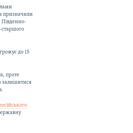
илами
ка призначили
у Південно-
а-старшого
агрожує до 15
а, проте
ів залишитися
а.
російського
 державну