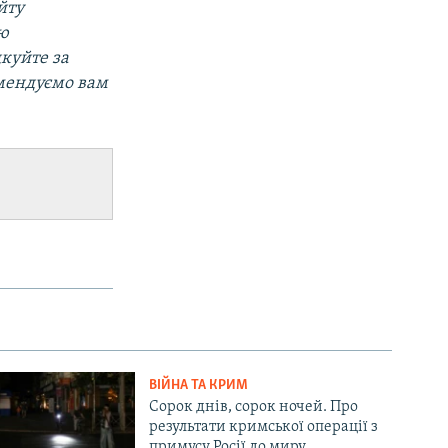
йту
ою
дкуйте за
омендуємо вам
ВІЙНА ТА КРИМ
Сорок днів, сорок ночей. Про
результати кримської операції з
примусу Росії до миру