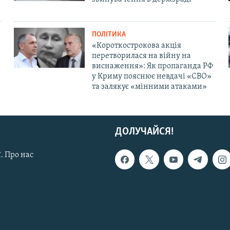
ПОЛІТИКА
«Короткострокова акція
перетворилася на війну на
виснаження»: Як пропаганда РФ
у Криму пояснює невдачі «СВО»
та залякує «мінними атаками»
ДОЛУЧАЙСЯ!
. Про нас