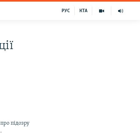
РУС
КТА
ції
про підозру
.