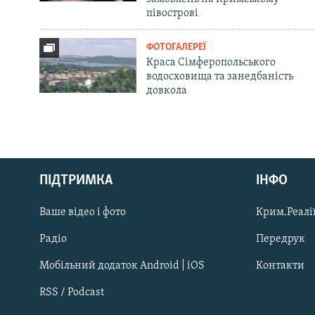
півострові
ФОТОГАЛЕРЕЇ
Краса Сімферопольського
водосховища та занедбаність
довкола
Русский
Qırımtatar
ПІДТРИМКА
ІНФО
Ваше відео і фото
Крим.Реалії
ДОЛУЧАЙСЯ!
Радіо
Передрук
Мобільний додаток Android | iOS
Контакти
RSS / Podcast
Усі сайти RFE/RL