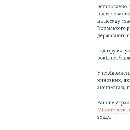
ВІДЕОУРОКИ «ELIFBE»
Встановлено,
СВІДЧЕННЯ ОКУПАЦІЇ
підозрюваний
на посаду «з
УКРАЇНСЬКА ПРОБЛЕМА КРИМУ
Кримського ре
ІНФОГРАФІКА
державного ін
Підозру висун
років позбавл
У повідомленн
чиновник, як
анонімним, по
Раніше украї
Міністерства 
зраду.