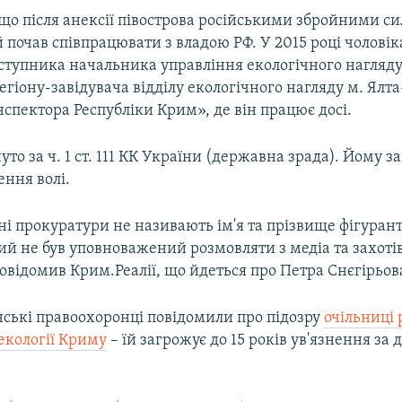
 що після анексії півострова російськими збройними с
 почав співпрацювати з владою РФ. У 2015 році чолові
аступника начальника управління екологічного нагляд
гіону-завідувача відділу екологічного нагляду м. Ялт
спектора Республіки Крим», де він працює досі.
уто за ч. 1 ст. 111 КК України (державна зрада). Йому з
ення волі.
і прокуратури не називають ім'я та прізвище фігурант
ий не був уповноважений розмовляти з медіа та захот
відомив Крим.Реалії, що йдеться про Петра Снєгірьов
нські правоохоронці повідомили про підозру
очільниці 
екології Криму
– їй загрожує до 15 років ув'язнення за