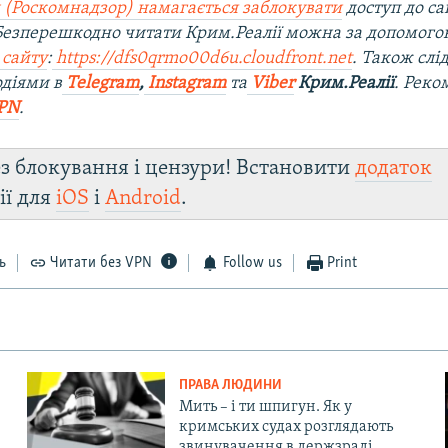
 (Роскомнадзор) намагається заблокувати
доступ до са
 Безперешкодно читати Крим.Реалії можна за допомог
 сайту
:
https://dfs0qrmo00d6u.cloudfront.net
. Також слі
діями в
Telegram
,
Instagram
та
Viber
Крим.Реалії
. Рек
PN
.
з блокування і цензури! Встановити
додаток
ії для
iOS
і
Android
.
ь
Читати без VPN
Follow us
Print
ПРАВА ЛЮДИНИ
Мить – і ти шпигун. Як у
кримських судах розглядають
звинувачення в держзраді