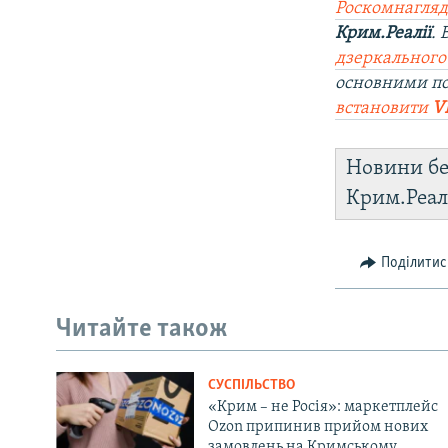
Роскомнагляд
Крим.Реалії
.
дзеркального
основними по
встановити
V
Новини бе
Крим.Реал
Поділитис
Читайте також
СУСПІЛЬСТВО
«Крим – не Росія»: маркетплейс
Ozon припинив прийом нових
замовлень на Кримському