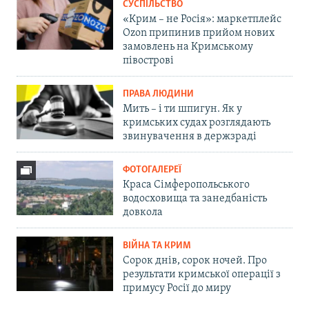
СУСПІЛЬСТВО
«Крим – не Росія»: маркетплейс
Ozon припинив прийом нових
замовлень на Кримському
півострові
ПРАВА ЛЮДИНИ
Мить – і ти шпигун. Як у
кримських судах розглядають
звинувачення в держзраді
ФОТОГАЛЕРЕЇ
Краса Сімферопольського
водосховища та занедбаність
довкола
ВІЙНА ТА КРИМ
Сорок днів, сорок ночей. Про
результати кримської операції з
примусу Росії до миру