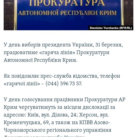
ВІДЕОУРОКИ «ELIFBE»
Русский
СВІДЧЕННЯ ОКУПАЦІЇ
Qırımtatar
УКРАЇНСЬКА ПРОБЛЕМА КРИМУ
ДОЛУЧАЙСЯ!
ІНФОГРАФІКА
У день виборів президента України, 31 березня,
працюватиме «гаряча лінія» Прокуратури
Автономної Республіки Крим.
Усі сайти RFE/RL
Як повідомляє прес-служба відомства, телефон
«гарячої лінії» – (044) 596 73 57.
У день голосування працівники Прокуратури АР
Крим чергуватимуть за місцем дислокації за
адресою: Київ, вул. Ділова, 24; Херсон, вул.
Кременчуцька, 69, а також на КПВВ Азово-
Чорноморського регіонального управління