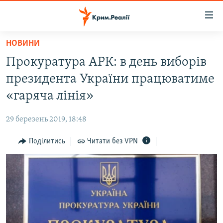
Доступність
посилання
Перейти
НОВИНИ
до
НОВИНИ
Прокуратура АРК: в день виборів
основного
ВОДА.КРИМ
матеріалу
президента України працюватиме
ВІДЕО ТА ФОТО
Перейти
«гаряча лінія»
до
ПОЛІТИКА
основної
29 березень 2019, 18:48
БЛОГИ
навігації
Перейти
Поділитись
Читати без VPN
ПОГЛЯД
до
ІНТЕРВ'Ю
пошуку
ВСЕ ЗА ДЕНЬ
СПЕЦПРОЕКТИ
ЯК ОБІЙТИ БЛОКУВАННЯ
ДЕПОРТАЦІЯ