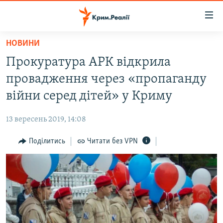
Доступність
посилання
Перейти
НОВИНИ
до
НОВИНИ
Прокуратура АРК відкрила
основного
ВОДА.КРИМ
матеріалу
провадження через «пропаганду
ВІДЕО ТА ФОТО
Перейти
війни серед дітей» у Криму
до
ПОЛІТИКА
основної
13 вересень 2019, 14:08
БЛОГИ
навігації
Перейти
Поділитись
Читати без VPN
ПОГЛЯД
до
ІНТЕРВ'Ю
пошуку
ВСЕ ЗА ДЕНЬ
СПЕЦПРОЕКТИ
ЯК ОБІЙТИ БЛОКУВАННЯ
ДЕПОРТАЦІЯ