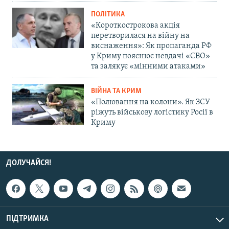
ПОЛІТИКА
«Короткострокова акція
перетворилася на війну на
виснаження»: Як пропаганда РФ
у Криму пояснює невдачі «СВО»
та залякує «мінними атаками»
ВІЙНА ТА КРИМ
«Полювання на колони». Як ЗСУ
ріжуть військову логістику Росії в
Криму
ДОЛУЧАЙСЯ!
ПІДТРИМКА