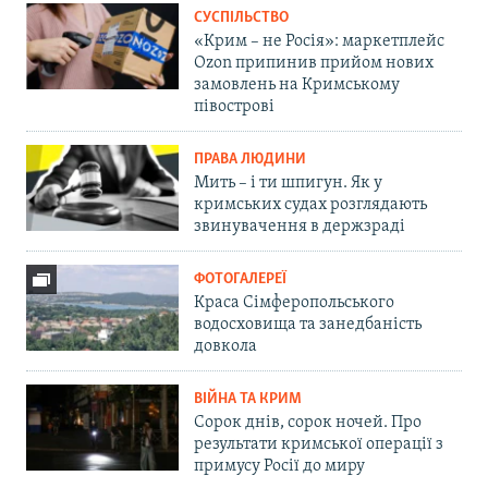
СУСПІЛЬСТВО
«Крим – не Росія»: маркетплейс
Ozon припинив прийом нових
замовлень на Кримському
півострові
ПРАВА ЛЮДИНИ
Мить – і ти шпигун. Як у
кримських судах розглядають
звинувачення в держзраді
ФОТОГАЛЕРЕЇ
Краса Сімферопольського
водосховища та занедбаність
довкола
ВІЙНА ТА КРИМ
Сорок днів, сорок ночей. Про
результати кримської операції з
примусу Росії до миру