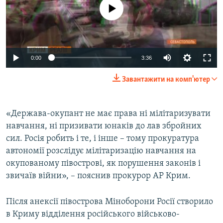
No media source currently available
0:00
3:36
Завантажити на комп'ютер
«Держава-окупант не має права ні мілітаризувати
навчання, ні призивати юнаків до лав збройних
сил. Росія робить і те, і інше – тому прокуратура
автономії розслідує мілітаризацію навчання на
окупованому півострові, як порушення законів і
звичаїв війни», – пояснив прокурор АР Крим.
Після анексії півострова Міноборони Росії створило
в Криму відділення російського військово-