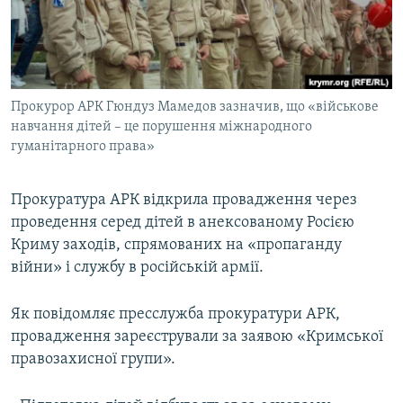
ВІДЕОУРОКИ «ELIFBE»
Русский
СВІДЧЕННЯ ОКУПАЦІЇ
Qırımtatar
УКРАЇНСЬКА ПРОБЛЕМА КРИМУ
Прокурор АРК Гюндуз Мамедов зазначив, що «військове
ДОЛУЧАЙСЯ!
ІНФОГРАФІКА
навчання дітей – це порушення міжнародного
гуманітарного права»
Усі сайти RFE/RL
Прокуратура АРК відкрила провадження через
проведення серед дітей в анексованому Росією
Криму заходів, спрямованих на «пропаганду
війни» і службу в російській армії.
Як повідомляє пресслужба прокуратури АРК,
провадження зареєстрували за заявою «Кримської
правозахисної групи».