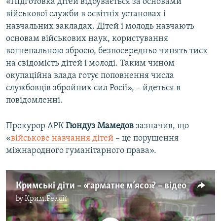
«Підготовка дітей відбувається за основами
військової служби в освітніх установах і
навчальних закладах. Дітей і молодь навчають
основам військових наук, користування
вогнепальною зброєю, безпосередньо чинять тиск
на свідомість дітей і молоді. Таким чином
окупаційна влада готує поповнення числа
службовців збройних сил Росії», – йдеться в
повідомленні.
Прокурор АРК
Гюндуз Мамедов
зазначив, що
«
військове навчання дітей
– це порушення
міжнародного гуманітарного права».
Кримські діти – «гарматне м’ясо»? – відео
by
Крим.Реалії