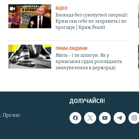
ВІДЕО
Блокада без сухопутної операції:
Крим сам себе не заправить і не
прогодує | Крим.Реалії
ПРАВА ЛЮДИНИ
Мить – і ти шпигун. Як у
кримських судах розглядають
звинувачення в держзраді
ДОЛУЧАЙСЯ!
. Про нас