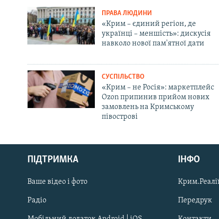
ПРАВА ЛЮДИНИ
«Крим – єдиний регіон, де
українці – меншість»: дискусія
навколо нової пам'ятної дати
СУСПІЛЬСТВО
«Крим – не Росія»: маркетплейс
Ozon припинив прийом нових
замовлень на Кримському
півострові
Русский
ПІДТРИМКА
ІНФО
Qırımtatar
Ваше відео і фото
Крим.Реалії
ДОЛУЧАЙСЯ!
Радіо
Передрук
Мобільний додаток Android | iOS
Контакти