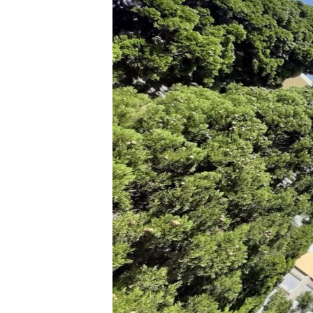
ВІДЕОУРОКИ «ELIFBE»
СВІДЧЕННЯ ОКУПАЦІЇ
УКРАЇНСЬКА ПРОБЛЕМА КРИМУ
ІНФОГРАФІКА