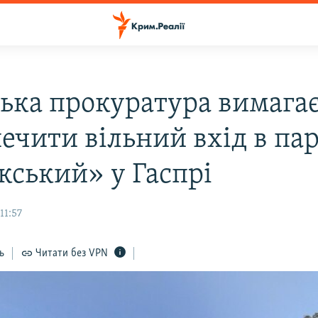
ська прокуратура вимага
печити вільний вхід в па
кський» у Гаспрі
11:57
ь
Читати без VPN