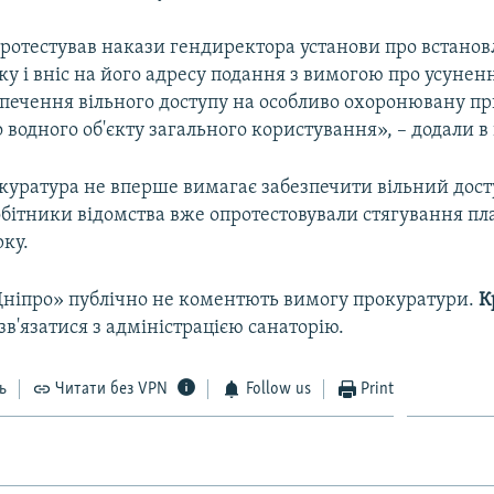
ротестував накази гендиректора установи про встанов
рку і вніс на його адресу подання з вимогою про усуне
печення вільного доступу на особливо охоронювану п
о водного об'єкту загального користування», – додали в
куратура не вперше вимагає забезпечити вільний дост
бітники відомства вже опротестовували стягування пла
рку.
«Дніпро» публічно не коментють вимогу прокуратури.
К
в'язатися з адміністрацією санаторію.
ь
Читати без VPN
Follow us
Print