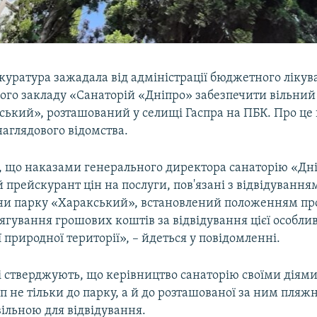
куратура зажадала від адміністрації бюджетного лікув
ого закладу «Санаторій «Дніпро» забезпечити вільний
ський», розташований у селищі Гаспра на ПБК. Про це
аглядового відомства.
, що наказами генерального директора санаторію «Дн
прейскурант цін на послуги, пов'язані з відвідування
и парку «Харакський», встановлений положенням про
ягування грошових коштів за відвідування цієї особли
природної території», – йдеться у повідомленні.
і стверджують, що керівництво санаторію своїми діям
п не тільки до парку, а й до розташованої за ним пляжн
вільною для відвідування.