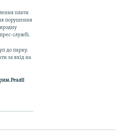
лення плати
ння порушення
риродну
 прес-службі.
уп до парку.
ти за вхід на
рим.Реалії