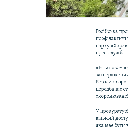
Російська про
профілактичн
парку «Харак
прес-служба н
«Встановлено
затверджений 
Режим охорон
передбачає ст
охоронюваної 
У прокуратур
вільний досту
яка має бути 