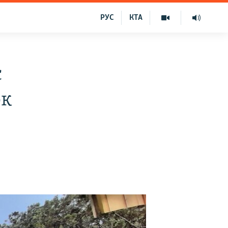
РУС
КТА
є
рк