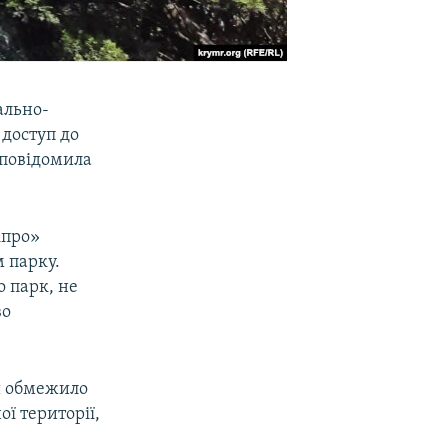
ально-
 доступ до
 повідомила
іпро»
м парку.
 парк, не
во
и обмежило
ої території,