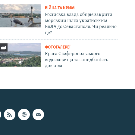
ВІЙНА ТА КРИМ
Російська влада обіцяє закрити
морський шлях українським
БпЛА до Севастополя. Чи реально
це?
ФОТОГАЛЕРЕЇ
Краса Сімферопольського
водосховища та занедбаність
довкола