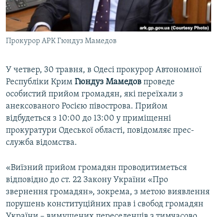
ВІДЕОУРОКИ «ELIFBE»
Русский
СВІДЧЕННЯ ОКУПАЦІЇ
Qırımtatar
Прокурор АРК Гюндуз Мамедов
УКРАЇНСЬКА ПРОБЛЕМА КРИМУ
ДОЛУЧАЙСЯ!
ІНФОГРАФІКА
У четвер, 30 травня, в Одесі прокурор Автономної
Республіки Крим
Гюндуз Мамедов
проведе
особистий прийом громадян, які переїхали з
Усі сайти RFE/RL
анексованого Росією півострова. Прийом
відбудеться з 10:00 до 13:00 у приміщенні
прокуратури Одеської області, повідомляє прес-
служба відомства.
«Виїзний прийом громадян проводитиметься
відповідно до ст. 22 Закону України «Про
звернення громадян», зокрема, з метою виявлення
порушень конституційних прав і свобод громадян
України – вимушених переселенців з тимчасово