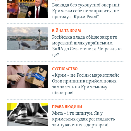
Блокада без сухопутної операції:
Крим сам себе не заправить і не
прогодує | Крим.Реалії
ВІЙНА ТА КРИМ
Російська влада обіцяє закрити
морський шлях українським
БпЛА до Севастополя. Чи реально
це?
СУСПІЛЬСТВО
«Крим – не Росія»: маркетплейс
Ozon припинив прийом нових
замовлень на Кримському
півострові
ПРАВА ЛЮДИНИ
Мить – і ти шпигун. Як у
кримських судах розглядають
звинувачення в держзраді