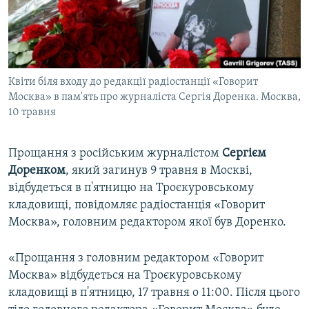
ВІДЕОУРОКИ «ELIFBE»
Русский
СВІДЧЕННЯ ОКУПАЦІЇ
Qırımtatar
УКРАЇНСЬКА ПРОБЛЕМА КРИМУ
Квіти біля входу до редакції радіостанції «Говорит
ДОЛУЧАЙСЯ!
ІНФОГРАФІКА
Москва» в пам'ять про журналіста Сергія Доренка. Москва,
10 травня
Усі сайти RFE/RL
Прощання з російським журналістом
Сергієм
Доренком
, який загинув 9 травня в Москві,
відбудеться в п'ятницю на Троєкуровському
кладовищі, повідомляє радіостанція «Говорит
Москва», головним редактором якої був Доренко.
«Прощання з головним редактором «Говорит
Москва» відбудеться на Троєкуровському
кладовищі в п'ятницю, 17 травня о 11:00. Після цього