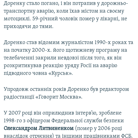
Доренку стало погано, і він потрапив у дорожньо-
транспортну аварію, коли їхав містом на своєму
мотоциклі. 59-річний чоловік помер у лікарні, не
приходячи до тями.
Доренко став відомим журналістом 1990-х роках та
на початку 2000-х. його щотижневу програму на
телебаченні закрили невдовзі після того, як він
розкритикував реакцію уряду Росії на аварію
підводного човна «Курськ».
Упродовж останніх років Доренко був редактором
радіостанції «Говорит Москва».
У 2007 році він оприлюднив інтерв’ю, зроблене
1998-го з офіцером Федеральної служби безпеки
Олександром Литвиненком
(помер у 2006 році
внаслідок отруєння) та іншими працівниками ФСБ.