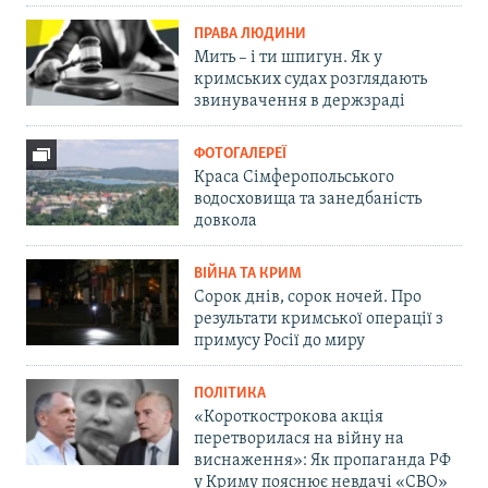
ПРАВА ЛЮДИНИ
Мить – і ти шпигун. Як у
кримських судах розглядають
звинувачення в держзраді
ФОТОГАЛЕРЕЇ
Краса Сімферопольського
водосховища та занедбаність
довкола
ВІЙНА ТА КРИМ
Сорок днів, сорок ночей. Про
результати кримської операції з
примусу Росії до миру
ПОЛІТИКА
«Короткострокова акція
перетворилася на війну на
виснаження»: Як пропаганда РФ
у Криму пояснює невдачі «СВО»