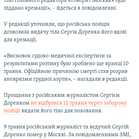
тіло головного редактора «Говорит Москва» буде
піддано кремації», – йдеться в повідомленні.
У редакції уточнили, що російська поліція
дозволила видачу тіла Сергія Доренка його вдові
для кремації.
«Висновок судово-медичної експертизи за
результатами розтину було зроблено ще вранці 10
травня. Офіційною причиною смерті став розрив
аневризми грудної аорти», – нагадали в редакції.
Прощання з російським журналістом Сергієм
Доренком
не відбулися 12 травня через заборону
поліції
видати його тіло для поховання.
9 травня російський журналіст та ведучий Сергій
Доренко помер у Москві. За повідомленнями ЗМІ,