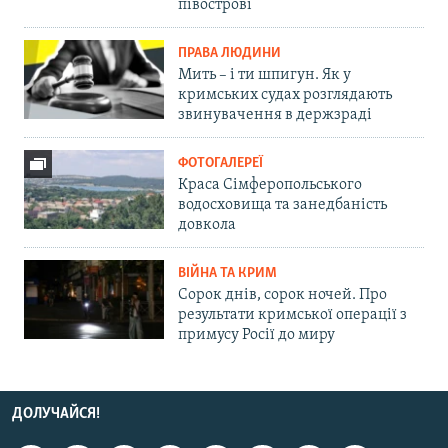
півострові
ПРАВА ЛЮДИНИ
Мить – і ти шпигун. Як у
кримських судах розглядають
звинувачення в держзраді
ФОТОГАЛЕРЕЇ
Краса Сімферопольського
водосховища та занедбаність
довкола
ВІЙНА ТА КРИМ
Сорок днів, сорок ночей. Про
результати кримської операції з
примусу Росії до миру
ДОЛУЧАЙСЯ!