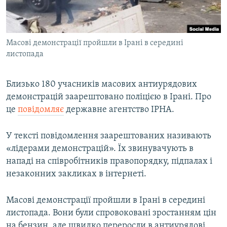
ВІДЕОУРОКИ «ELIFBE»
Русский
СВІДЧЕННЯ ОКУПАЦІЇ
Qırımtatar
Масові демонстрації пройшли в Ірані в середині
УКРАЇНСЬКА ПРОБЛЕМА КРИМУ
листопада
ДОЛУЧАЙСЯ!
ІНФОГРАФІКА
Близько 180 учасників масових антиурядових
демонстрацій заарештовано поліцією в Ірані. Про
це
повідомляє
державне агентство ІРНА.
Усі сайти RFE/RL
У тексті повідомлення заарештованих називають
«лідерами демонстрацій». Їх звинувачують в
нападі на співробітників правопорядку, підпалах і
незаконних закликах в інтернеті.
Масові демонстрації пройшли в Ірані в середині
листопада. Вони були спровоковані зростанням цін
на бензин, але швидко переросли в антиурядові