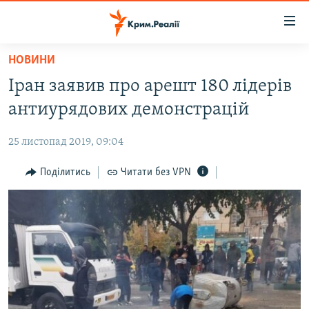
Доступність
посилання
Перейти
НОВИНИ
до
НОВИНИ
Іран заявив про арешт 180 лідерів
основного
ВОДА.КРИМ
матеріалу
антиурядових демонстрацій
ВІДЕО ТА ФОТО
Перейти
до
25 листопад 2019, 09:04
ПОЛІТИКА
основної
БЛОГИ
Поділитись
Читати без VPN
навігації
Перейти
ПОГЛЯД
до
ІНТЕРВ'Ю
пошуку
ВСЕ ЗА ДЕНЬ
СПЕЦПРОЕКТИ
ЯК ОБІЙТИ БЛОКУВАННЯ
ДЕПОРТАЦІЯ