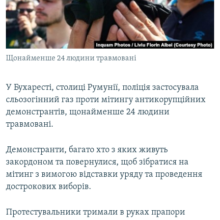
ВІДЕОУРОКИ «ELIFBE»
Русский
СВІДЧЕННЯ ОКУПАЦІЇ
Qırımtatar
УКРАЇНСЬКА ПРОБЛЕМА КРИМУ
Щонайменше 24 людини травмовані
ДОЛУЧАЙСЯ!
ІНФОГРАФІКА
У Бухаресті, столиці Румунії, поліція застосувала
сльозогінний газ проти мітингу антикорупційних
Усі сайти RFE/RL
демонстрантів, щонайменше 24 людини
травмовані.
Демонстранти, багато хто з яких живуть
закордоном та повернулися, щоб зібратися на
мітинг з вимогою відставки уряду та проведення
дострокових виборів.
Протестувальники тримали в руках прапори