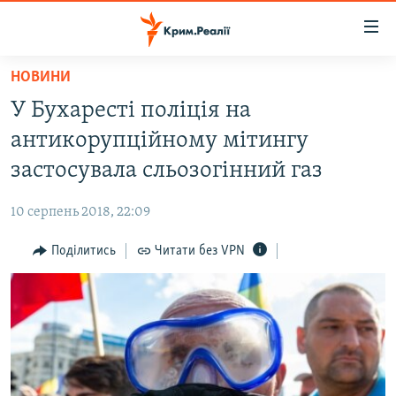
Доступність
посилання
Перейти
НОВИНИ
до
НОВИНИ
У Бухаресті поліція на
основного
ВОДА.КРИМ
матеріалу
антикорупційному мітингу
ВІДЕО ТА ФОТО
Перейти
застосувала сльозогінний газ
до
ПОЛІТИКА
основної
10 серпень 2018, 22:09
БЛОГИ
навігації
Перейти
Поділитись
Читати без VPN
ПОГЛЯД
до
ІНТЕРВ'Ю
пошуку
ВСЕ ЗА ДЕНЬ
СПЕЦПРОЕКТИ
ЯК ОБІЙТИ БЛОКУВАННЯ
ДЕПОРТАЦІЯ