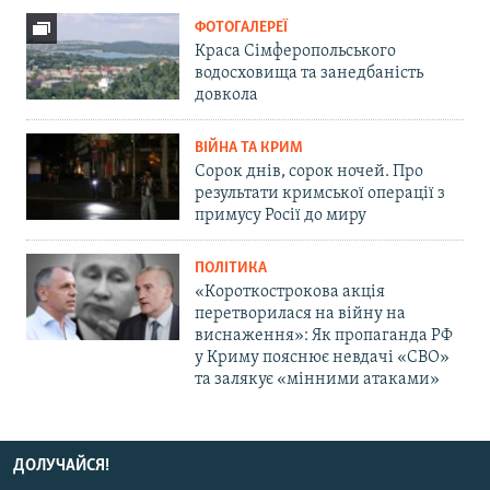
ФОТОГАЛЕРЕЇ
Краса Сімферопольського
водосховища та занедбаність
довкола
ВІЙНА ТА КРИМ
Сорок днів, сорок ночей. Про
результати кримської операції з
примусу Росії до миру
ПОЛІТИКА
«Короткострокова акція
перетворилася на війну на
виснаження»: Як пропаганда РФ
у Криму пояснює невдачі «СВО»
та залякує «мінними атаками»
ДОЛУЧАЙСЯ!