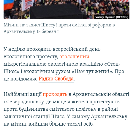
ВІДЕОУРОКИ «ELIFBE»
Русский
СВІДЧЕННЯ ОКУПАЦІЇ
Qırımtatar
Мітинг на захист Шиєсу і проти сміттєвої реформи в
УКРАЇНСЬКА ПРОБЛЕМА КРИМУ
Архангельську, 15 березня
ДОЛУЧАЙСЯ!
ІНФОГРАФІКА
У неділю проходить всеросійський день
екологічного протесту,
оголошений
міжрегіональною екологічною коаліцією «Стоп-
Усі сайти RFE/RL
Шиєс» і екологічним рухом «Нам тут жити!». Про
це повідомляє
Радио Свобода
.
Найбільші акції
проходять
в Архангельській області
і Северодвінську, де місцеві жителі протестують
проти будівництва сміттєвого полігону в районі
залізничної станції Шиєс. У самому Архангельську
на мітинг вийшли більше тисячі осіб.