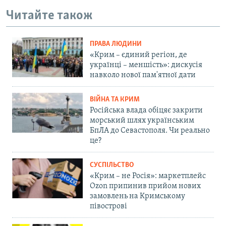
Читайте також
ПРАВА ЛЮДИНИ
«Крим – єдиний регіон, де
українці – меншість»: дискусія
навколо нової пам'ятної дати
ВІЙНА ТА КРИМ
Російська влада обіцяє закрити
морський шлях українським
БпЛА до Севастополя. Чи реально
це?
СУСПІЛЬСТВО
«Крим – не Росія»: маркетплейс
Ozon припинив прийом нових
замовлень на Кримському
півострові