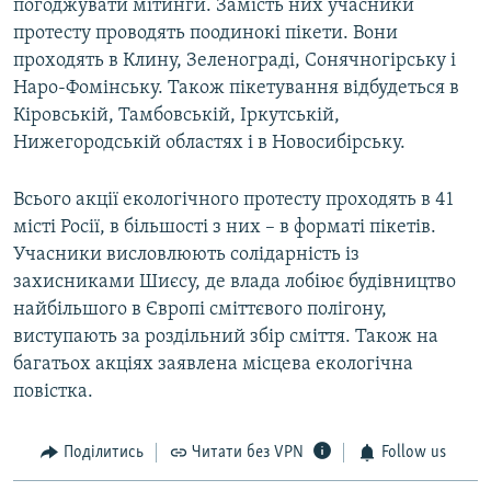
погоджувати мітинги. Замість них учасники
протесту проводять поодинокі пікети. Вони
проходять в Клину, Зеленограді, Сонячногірську і
Наро-Фомінську. Також пікетування відбудеться в
Кіровській, Тамбовській, Іркутській,
Нижегородській областях і в Новосибірську.
Всього акції екологічного протесту проходять в 41
місті Росії, в більшості з них – в форматі пікетів.
Учасники висловлюють солідарність із
захисниками Шиєсу, де влада лобіює будівництво
найбільшого в Європі сміттєвого полігону,
виступають за роздільний збір сміття. Також на
багатьох акціях заявлена місцева екологічна
повістка.
Поділитись
Читати без VPN
Follow us