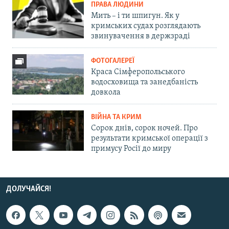
ПРАВА ЛЮДИНИ
Мить – і ти шпигун. Як у
кримських судах розглядають
звинувачення в держзраді
ФОТОГАЛЕРЕЇ
Краса Сімферопольського
водосховища та занедбаність
довкола
ВІЙНА ТА КРИМ
Сорок днів, сорок ночей. Про
результати кримської операції з
примусу Росії до миру
ДОЛУЧАЙСЯ!