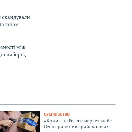
и скандували
 Палацом
женості між
ні виборів,
СУСПІЛЬСТВО
«Крим – не Росія»: маркетплейс
Ozon припинив прийом нових