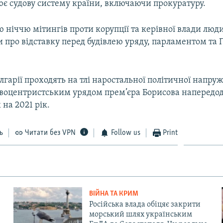
є судову систему країни, включаючи прокуратуру.
 ніччю мітингів проти корупції та керівної влади люд
и про відставку перед будівлею уряду, парламентом та
лгарії проходять на тлі наростальної політичної напру
авоцентристським урядом прем’єра Борисова напередод
на 2021 рік.
ь
Читати без VPN
Follow us
Print
ВІЙНА ТА КРИМ
Російська влада обіцяє закрити
морський шлях українським