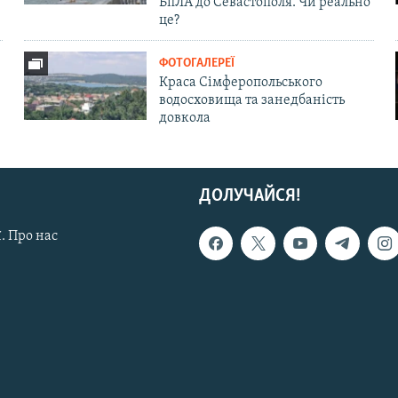
БпЛА до Севастополя. Чи реально
це?
ФОТОГАЛЕРЕЇ
Краса Сімферопольського
водосховища та занедбаність
довкола
ДОЛУЧАЙСЯ!
. Про нас