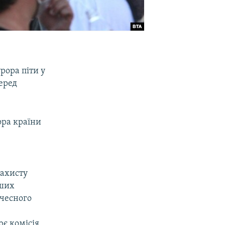
рора піти у
серед
ора країни
е
захисту
нших
очесного
є комісія,