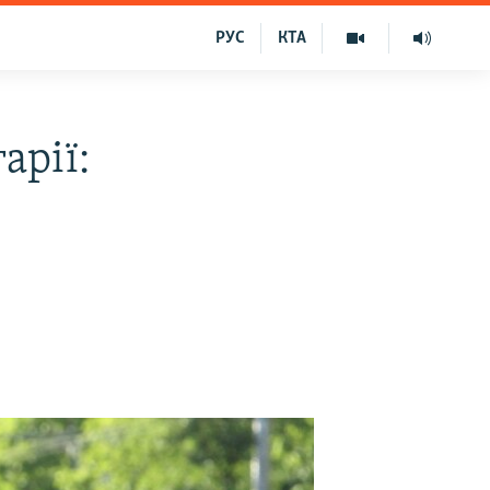
РУС
КТА
арії: