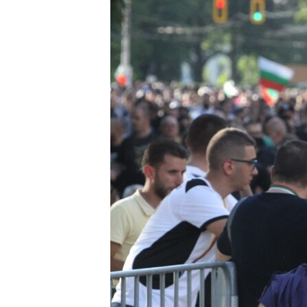
ВІДЕОУРОКИ «ELIFBE»
СВІДЧЕННЯ ОКУПАЦІЇ
УКРАЇНСЬКА ПРОБЛЕМА КРИМУ
ІНФОГРАФІКА