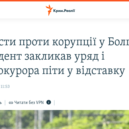
ти проти корупції у Болг
дент закликав уряд і
окурора піти у відставку
11:53
ь
Читати без VPN