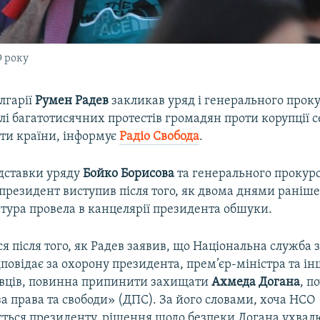
9 року
лгарії
Румен Радев
закликав уряд і генерального проку
тлі багатотисячних протестів громадян проти корупції 
іти країни, інформує
Радіо Свобода
.
ідставки уряду
Бойко Борисова
та генерального прокур
президент виступив після того, як двома днями раніш
тура провела в канцелярії президента обшуки.
я після того, як Радев заявив, що Національна служба 
дповідає за охорону президента, прем’єр-міністра та і
вців, повинна припинити захищати
Ахмеда Догана
, п
за права та свободи» (ДПС). За його словами, хоча НСО
ється президенту, рішення щодо безпеки Догана ухвалю