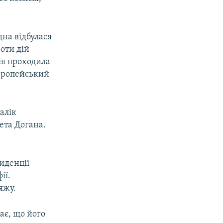
дна відбулася
оти дій
ція проходила
європейський
алік
ета Догана.
иденції
ії.
яжу.
ає, що його