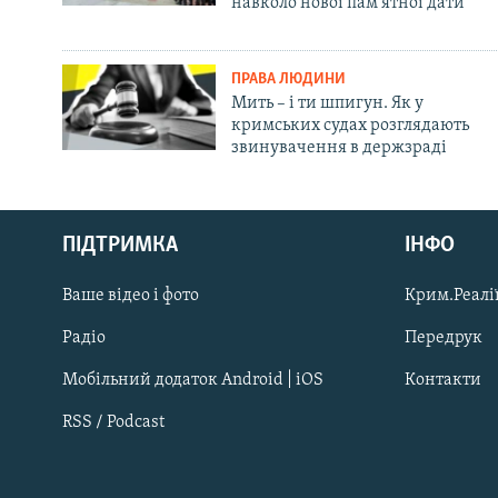
навколо нової пам'ятної дати
ПРАВА ЛЮДИНИ
Мить – і ти шпигун. Як у
кримських судах розглядають
звинувачення в держзраді
Русский
ПІДТРИМКА
ІНФО
Qırımtatar
Ваше відео і фото
Крим.Реалії
ДОЛУЧАЙСЯ!
Радіо
Передрук
Мобільний додаток Android | iOS
Контакти
RSS / Podcast
Усі сайти RFE/RL