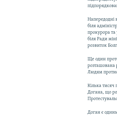
підпорядкован
Напередодні в
біля адмініст
прокурора та 
біля Ради мін
розвиток Болг
Ще один проте
розташована р
Людям протис
Кілька тисяч 
Догана, що ро
Протестувальн
Доган є одним