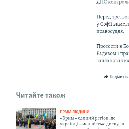
ДПС контролю
Перед третьою
у Софії вимог
правосуддя.
Протести в Бо
Радевом і пр
запланованих 
Поділитис
Читайте також
ПРАВА ЛЮДИНИ
«Крим – єдиний регіон, де
українці – меншість»: дискусія