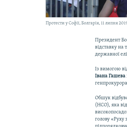
Протести у Софії, Болгарія, 11 липня 201
Президент Бо
відставку на 
державної ел
Із вимогою в
Івана Гашева
генпрокурора
Обшук відбувс
(НСО), яка ві
високопосадо
голову «Руху 
підпорядкову