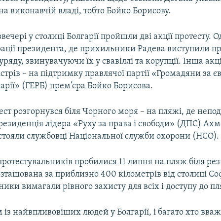
а виконавчій владі, тобто Бойко Борисову.
вечері у столиці Болгарії пройшли дві акції протесту. О
рації президента, де прихильники Радева виступили пр
уряду, звинувачуючи їх у свавіллі та корупції. Інша ак
істрів – на підтримку правлячої партії «Громадяни за 
арії» (ГЕРБ) прем’єра Бойко Борисова.
ст розгорнувся біля Чорного моря – на пляжі, де непод
езиденція лідера «Руху за права і свободи» (ДПС) Ахм
тояли службовці Національної служби охорони (НСО).
протестувальників пробилися 11 липня на пляж біля рез
зташована за приблизно 400 кілометрів від столиці Соф
ики вимагали рівного захисту для всіх і доступу до пл
 із найвпливовіших людей у Болгарії, і багато хто вваж