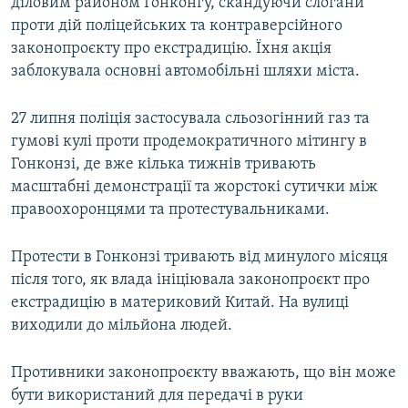
діловим районом Гонконгу, скандуючи слогани
проти дій поліцейських та контраверсійного
законопроєкту про екстрадицію. Їхня акція
заблокувала основні автомобільні шляхи міста.
27 липня поліція застосувала сльозогінний газ та
гумові кулі проти продемократичного мітингу в
Гонконзі, де вже кілька тижнів тривають
масштабні демонстрації та жорстокі сутички між
правоохоронцями та протестувальниками.
Протести в Гонконзі тривають від минулого місяця
після того, як влада ініціювала законопроєкт про
екстрадицію в материковий Китай. На вулиці
виходили до мільйона людей.
Противники законопроєкту вважають, що він може
бути використаний для передачі в руки