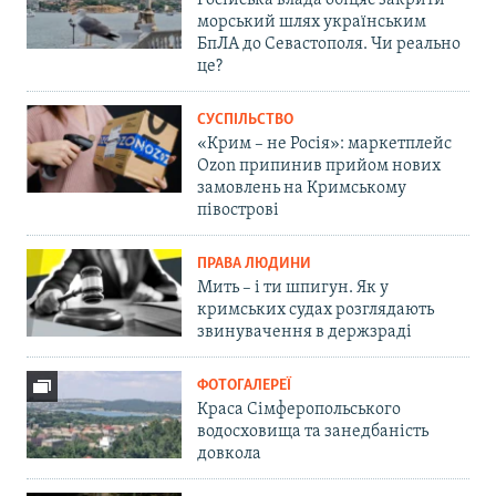
Російська влада обіцяє закрити
морський шлях українським
БпЛА до Севастополя. Чи реально
це?
СУСПІЛЬСТВО
«Крим – не Росія»: маркетплейс
Ozon припинив прийом нових
замовлень на Кримському
півострові
ПРАВА ЛЮДИНИ
Мить – і ти шпигун. Як у
кримських судах розглядають
звинувачення в держзраді
ФОТОГАЛЕРЕЇ
Краса Сімферопольського
водосховища та занедбаність
довкола