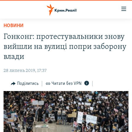
Доступність
посилання
Перейти
НОВИНИ
до
НОВИНИ
Гонконг: протестувальники знову
основного
ВОДА.КРИМ
матеріалу
вийшли на вулиці попри заборону
ВІДЕО ТА ФОТО
Перейти
влади
до
ПОЛІТИКА
основної
28 липень 2019, 17:37
БЛОГИ
навігації
Перейти
Поділитись
Читати без VPN
ПОГЛЯД
до
ІНТЕРВ'Ю
пошуку
ВСЕ ЗА ДЕНЬ
СПЕЦПРОЕКТИ
ЯК ОБІЙТИ БЛОКУВАННЯ
ДЕПОРТАЦІЯ