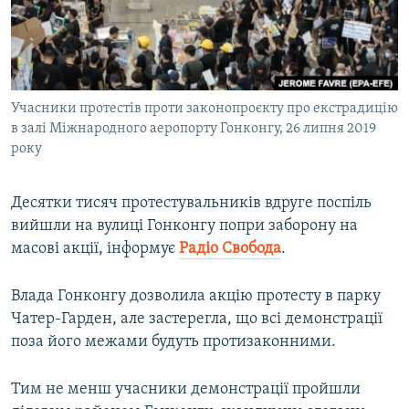
ВІДЕОУРОКИ «ELIFBE»
Русский
СВІДЧЕННЯ ОКУПАЦІЇ
Qırımtatar
УКРАЇНСЬКА ПРОБЛЕМА КРИМУ
Учасники протестів проти законопроєкту про екстрадицію
ДОЛУЧАЙСЯ!
ІНФОГРАФІКА
в залі Міжнародного аеропорту Гонконгу, 26 липня 2019
року
Усі сайти RFE/RL
Десятки тисяч протестувальників вдруге поспіль
вийшли на вулиці Гонконгу попри заборону на
масові акції, інформує
Радіо Свобода
.
Влада Гонконгу дозволила акцію протесту в парку
Чатер-Гарден, але застерегла, що всі демонстрації
поза його межами будуть протизаконними.
Тим не менш учасники демонстрації пройшли