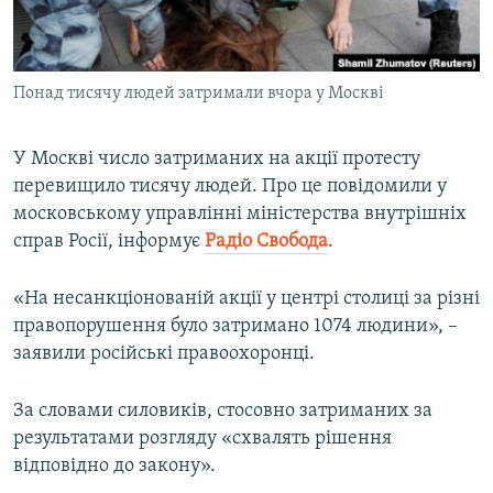
ВІДЕОУРОКИ «ELIFBE»
Русский
СВІДЧЕННЯ ОКУПАЦІЇ
Qırımtatar
Понад тисячу людей затримали вчора у Москві
УКРАЇНСЬКА ПРОБЛЕМА КРИМУ
ДОЛУЧАЙСЯ!
ІНФОГРАФІКА
У Москві число затриманих на акції протесту
перевищило тисячу людей. Про це повідомили у
московському управлінні міністерства внутрішніх
Усі сайти RFE/RL
справ Росії, інформує
Радіо Свобода
.
«На несанкціонованій акції у центрі столиці за різні
правопорушення було затримано 1074 людини», –
заявили російські правоохоронці.
За словами силовиків, стосовно затриманих за
результатами розгляду «схвалять рішення
відповідно до закону».