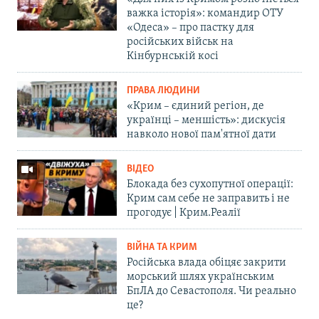
важка історія»: командир ОТУ
«Одеса» – про пастку для
російських військ на
Кінбурнській косі
ПРАВА ЛЮДИНИ
«Крим – єдиний регіон, де
українці – меншість»: дискусія
навколо нової пам'ятної дати
ВІДЕО
Блокада без сухопутної операції:
Крим сам себе не заправить і не
прогодує | Крим.Реалії
ВІЙНА ТА КРИМ
Російська влада обіцяє закрити
морський шлях українським
БпЛА до Севастополя. Чи реально
це?