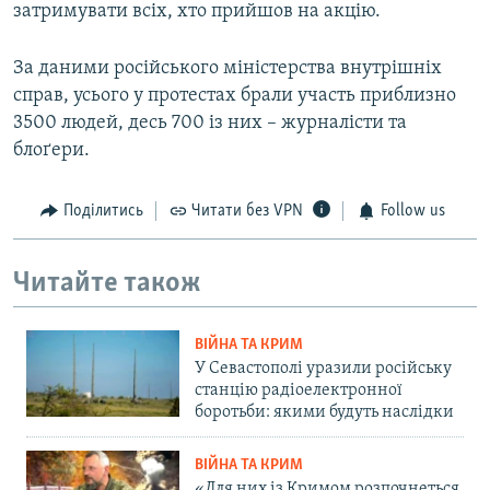
затримувати всіх, хто прийшов на акцію.
За даними російського міністерства внутрішніх
справ, усього у протестах брали участь приблизно
3500 людей, десь 700 із них – журналісти та
блоґери.
Поділитись
Читати без VPN
Follow us
Читайте також
ВІЙНА ТА КРИМ
У Севастополі уразили російську
станцію радіоелектронної
боротьби: якими будуть наслідки
ВІЙНА ТА КРИМ
«Для них із Кримом розпочнеться