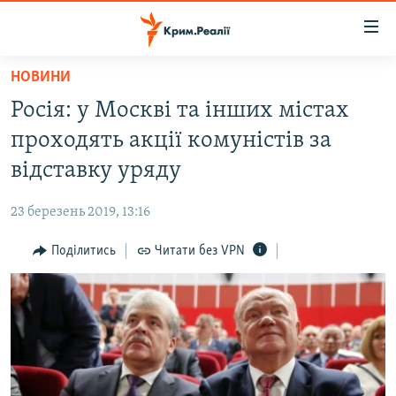
Доступність
посилання
Перейти
НОВИНИ
до
НОВИНИ
Росія: у Москві та інших містах
основного
ВОДА.КРИМ
матеріалу
проходять акції комуністів за
ВІДЕО ТА ФОТО
Перейти
відставку уряду
до
ПОЛІТИКА
основної
23 березень 2019, 13:16
БЛОГИ
навігації
Перейти
Поділитись
Читати без VPN
ПОГЛЯД
до
ІНТЕРВ'Ю
пошуку
ВСЕ ЗА ДЕНЬ
СПЕЦПРОЕКТИ
ЯК ОБІЙТИ БЛОКУВАННЯ
ДЕПОРТАЦІЯ