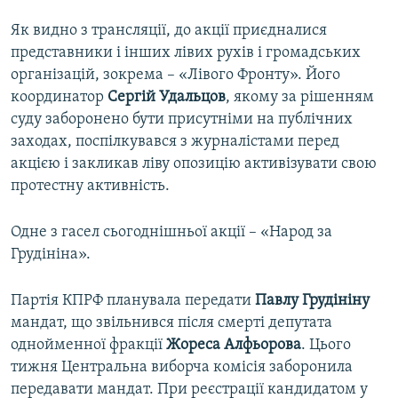
Як видно з трансляції, до акції приєдналися
представники і інших лівих рухів і громадських
організацій, зокрема – «Лівого Фронту». Його
координатор
Сергій Удальцов
, якому за рішенням
суду заборонено бути присутніми на публічних
заходах, поспілкувався з журналістами перед
акцією і закликав ліву опозицію активізувати свою
протестну активність.
Одне з гасел сьогоднішньої акції – «Народ за
Грудініна».
Партія КПРФ планувала передати
Павлу
Грудініну
мандат, що звільнився після смерті депутата
однойменної фракції
Жореса
Алфьорова
. Цього
тижня Центральна виборча комісія заборонила
передавати мандат. При реєстрації кандидатом у