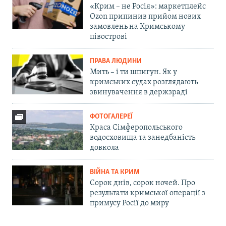
«Крим – не Росія»: маркетплейс
Ozon припинив прийом нових
замовлень на Кримському
півострові
ПРАВА ЛЮДИНИ
Мить – і ти шпигун. Як у
кримських судах розглядають
звинувачення в держзраді
ФОТОГАЛЕРЕЇ
Краса Сімферопольського
водосховища та занедбаність
довкола
ВІЙНА ТА КРИМ
Сорок днів, сорок ночей. Про
результати кримської операції з
примусу Росії до миру