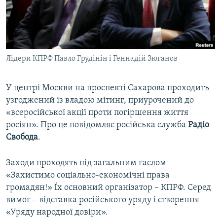
ВІДЕОУРОКИ «ELIFBE»
Русский
СВІДЧЕННЯ ОКУПАЦІЇ
Qırımtatar
УКРАЇНСЬКА ПРОБЛЕМА КРИМУ
Лідери КПРФ Павло Грудінін і Геннадій Зюганов
ДОЛУЧАЙСЯ!
ІНФОГРАФІКА
У центрі Москви на проспекті Сахарова проходить
узгоджений із владою мітинг, приурочений до
Усі сайти RFE/RL
«всеросійської акції проти погіршення життя
росіян». Про це повідомляє російська служба
Радіо
Свобода
.
Заходи проходять під загальним гаслом
«Захистимо соціально-економічні права
громадян!» Їх основний організатор – КПРФ. Серед
вимог – відставка російського уряду і створення
«Уряду народної довіри».