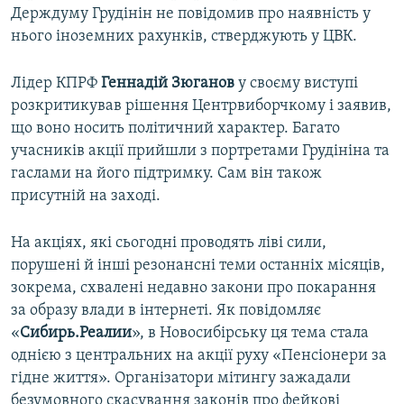
Держдуму Грудінін не повідомив про наявність у
нього іноземних рахунків, стверджують у ЦВК.
Лідер КПРФ
Геннадій
Зюганов
у своєму виступі
розкритикував рішення Центрвиборчкому і заявив,
що воно носить політичний характер. Багато
учасників акції прийшли з портретами Грудініна та
гаслами на його підтримку. Сам він також
присутній на заході.
На акціях, які сьогодні проводять ліві сили,
порушені й інші резонансні теми останніх місяців,
зокрема, схвалені недавно закони про покарання
за образу влади в інтернеті. Як повідомляє
«
Сибирь.Реалии
», в Новосибірську ця тема стала
однією з центральних на акції руху «Пенсіонери за
гідне життя». Організатори мітингу зажадали
безумовного скасування законів про фейкові