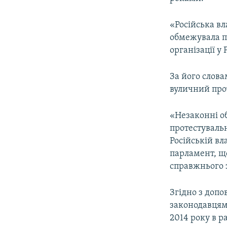
«Російська в
обмежувала пр
організації у Р
За його слов
вуличний прот
«Незаконні об
протестуваль
Російській вл
парламент, що
справжнього 
Згідно з допо
законодавцями
2014 року в 