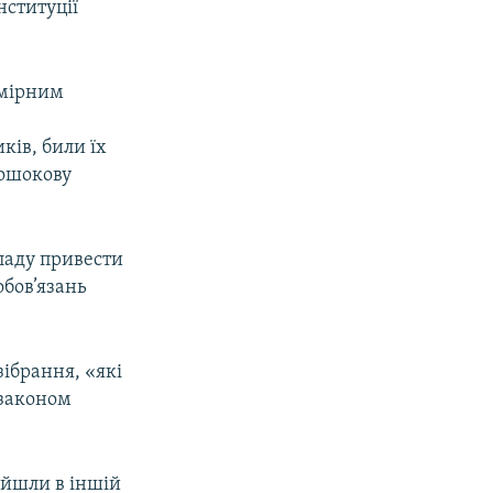
ституції
дмірним
ів, били їх
рошокову
ладу привести
обов’язань
ібрання, «які
 законом
ойшли в іншій