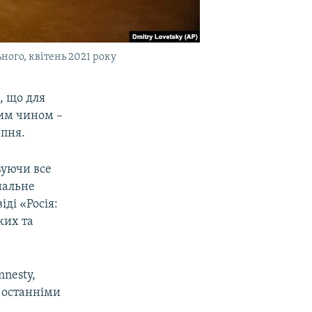
ного, квітень 2021 року
, що для
им чином –
рпня.
вуючи все
нальне
ді «Росія:
ких та
mnesty,
я останніми