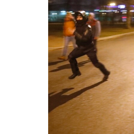
ВІДЕОУРОКИ «ELIFBE»
СВІДЧЕННЯ ОКУПАЦІЇ
УКРАЇНСЬКА ПРОБЛЕМА КРИМУ
ІНФОГРАФІКА