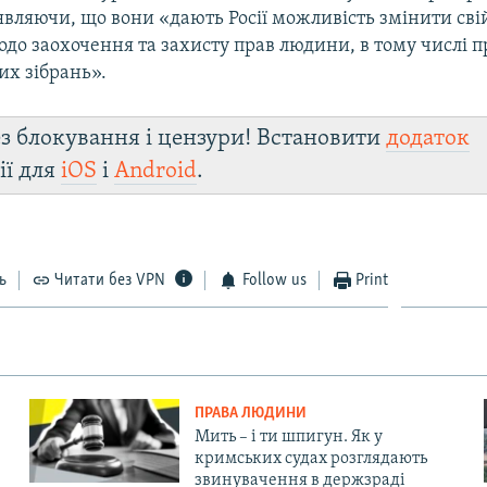
являючи, що вони «дають Росії можливість змінити свій
одо заохочення та захисту прав людини, в тому числі п
их зібрань».
з блокування і цензури! Встановити
додаток
ії для
iOS
і
Android
.
ь
Читати без VPN
Follow us
Print
ПРАВА ЛЮДИНИ
Мить – і ти шпигун. Як у
кримських судах розглядають
звинувачення в держзраді