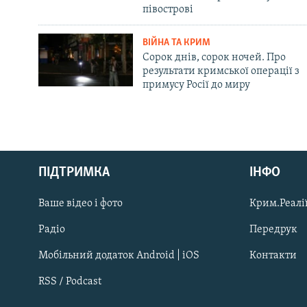
півострові
ВІЙНА ТА КРИМ
Сорок днів, сорок ночей. Про
результати кримської операції з
примусу Росії до миру
Русский
ПІДТРИМКА
ІНФО
Qırımtatar
Ваше відео і фото
Крим.Реалії
ДОЛУЧАЙСЯ!
Радіо
Передрук
Мобільний додаток Android | iOS
Контакти
RSS / Podcast
Усі сайти RFE/RL