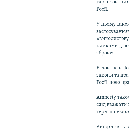
гарантованих
Росії.
У ньому тако
застосуванням
«використову
кийками і, п
зброю».
Базована в Ло
закони та пра
Росії щодо пр
Amnesty також
слід вважати
термін немож
Автори звіту