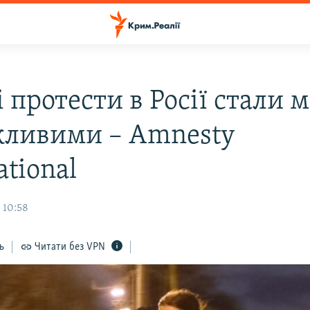
 протести в Росії стали 
ливими – Amnesty
ational
 10:58
ь
Читати без VPN