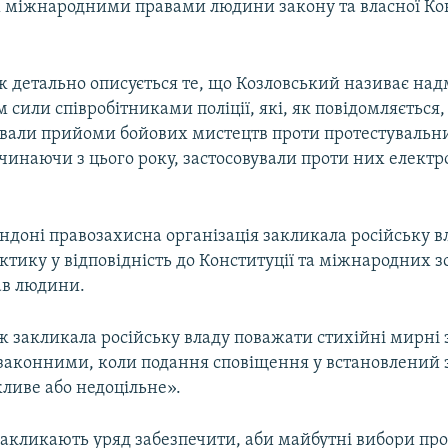
 міжнародними правами людини закону та власної Кон
ж детально описується те, що Козловський називає на
 сили співробітниками поліції, які, як повідомляється,
вали прийоми бойових мистецтв проти протестувальник
очинаючи з цього року, застосовували проти них елект
ндоні правозахисна організація закликала російську в
ктику у відповідність до Конституції та міжнародних з
ав людини.
 закликала російську владу поважати стихійні мирні з
 законними, коли подання сповіщення у встановлений
ливе або недоцільне».
 закликають уряд забезпечити, аби майбутні вибори пр