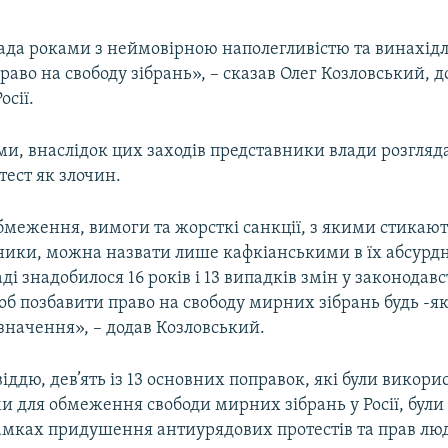
лада роками з неймовірною наполегливістю та винахід
аво на свободу зібрань», – сказав Олег Козловський, 
осії.
ами, внаслідок цих заходів представники влади розгл
ест як злочин.
меження, вимоги та жорсткі санкції, з якими стикают
ники, можна назвати лише кафкіанськими в їх абсурдн
аді знадобилося 16 років і 13 випадків змін у законодавс
б позбавити право на свободу мирних зібрань будь -я
значення», – додав Козловський.
віддю, дев’ять із 13 основних поправок, які були викори
 для обмеження свободи мирних зібрань у Росії, були 
рамках придушення антиурядових протестів та прав лю