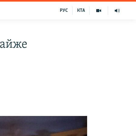
РУС
КТА
майже