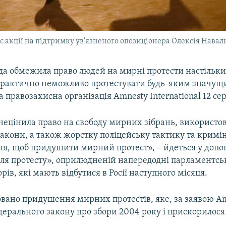
ас акції на підтримку ув’язненого опозиціонера Олексія Наваль
ада обмежила право людей на мирні протести настільки
 практично неможливо протестувати будь-яким значущ
а правозахисна організація Amnesty International 12 се
знецінила право на свободу мирних зібрань, використо
закони, а також жорстку поліцейську тактику та кримі
я, щоб придушити мирний протест», – йдеться у допові
для протесту», оприлюдненій напередодні парламентсь
рів, які мають відбутися в Росії наступного місяця.
совано придушення мирних протестів, яке, за заявою A
дерального закону про збори 2004 року і прискорилос