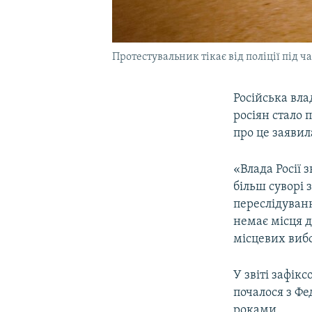
Протестувальник тікає від поліції під ч
Російська вл
росіян стало
про це заявил
«Влада Росії 
більш суворі 
переслідуванн
немає місця 
місцевих вибо
У звіті зафік
почалося з Фе
роками.