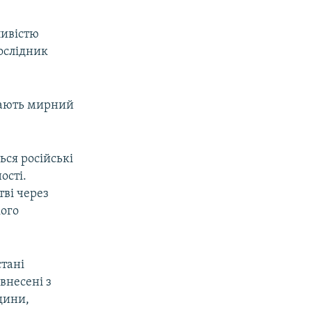
ливістю
дослідник
ядають мирний
ься російські
ості.
тві через
кого
стані
внесені з
дини,