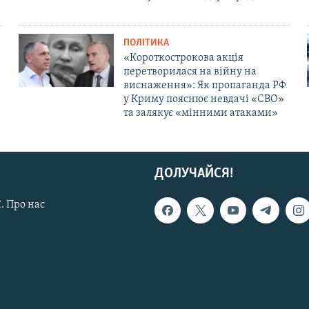
ПОЛІТИКА
«Короткострокова акція
перетворилася на війну на
виснаження»: Як пропаганда РФ
у Криму пояснює невдачі «СВО»
та залякує «мінними атаками»
ДОЛУЧАЙСЯ!
. Про нас