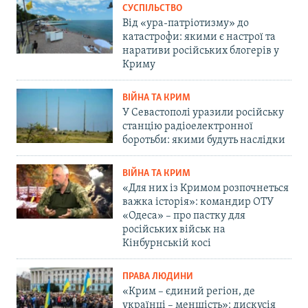
СУСПІЛЬСТВО
Від «ура-патріотизму» до
катастрофи: якими є настрої та
наративи російських блогерів у
Криму
ВІЙНА ТА КРИМ
У Севастополі уразили російську
станцію радіоелектронної
боротьби: якими будуть наслідки
ВІЙНА ТА КРИМ
«Для них із Кримом розпочнеться
важка історія»: командир ОТУ
«Одеса» – про пастку для
російських військ на
Кінбурнській косі
ПРАВА ЛЮДИНИ
«Крим – єдиний регіон, де
українці – меншість»: дискусія