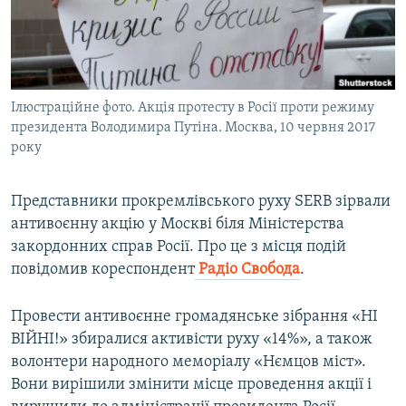
ВІДЕОУРОКИ «ELIFBE»
Русский
СВІДЧЕННЯ ОКУПАЦІЇ
Qırımtatar
УКРАЇНСЬКА ПРОБЛЕМА КРИМУ
Ілюстраційне фото. Акція протесту в Росії проти режиму
ДОЛУЧАЙСЯ!
ІНФОГРАФІКА
президента Володимира Путіна. Москва, 10 червня 2017
року
Усі сайти RFE/RL
Представники прокремлівського руху SERB зірвали
антивоєнну акцію у Москві біля Міністерства
закордонних справ Росії. Про це з місця подій
повідомив кореспондент
Радіо Свобода
.
Провести антивоєнне громадянське зібрання «НІ
ВІЙНІ!» збиралися активісти руху «14%», а також
волонтери народного меморіалу «Нємцов міст».
Вони вирішили змінити місце проведення акції і