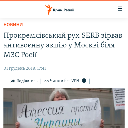
Доступність
посилання
Перейти
НОВИНИ
до
НОВИНИ
Прокремлівський рух SERB зірвав
основного
ВОДА.КРИМ
матеріалу
антивоєнну акцію у Москві біля
ВІДЕО ТА ФОТО
Перейти
МЗС Росії
до
ПОЛІТИКА
основної
01 грудень 2018, 17:41
БЛОГИ
навігації
Перейти
Поділитись
Читати без VPN
ПОГЛЯД
до
ІНТЕРВ'Ю
пошуку
ВСЕ ЗА ДЕНЬ
СПЕЦПРОЕКТИ
ЯК ОБІЙТИ БЛОКУВАННЯ
ДЕПОРТАЦІЯ