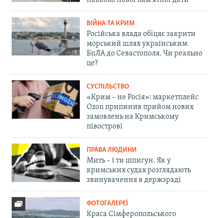
навколо нової пам'ятної дати
ВІЙНА ТА КРИМ
Російська влада обіцяє закрити
морський шлях українським
БпЛА до Севастополя. Чи реально
це?
СУСПІЛЬСТВО
«Крим – не Росія»: маркетплейс
Ozon припинив прийом нових
замовлень на Кримському
півострові
ПРАВА ЛЮДИНИ
Мить – і ти шпигун. Як у
кримських судах розглядають
звинувачення в держзраді
ФОТОГАЛЕРЕЇ
Краса Сімферопольського