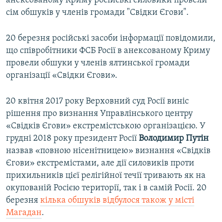
анексованому Криму російські силовики провели
сім обшуків у членів громади "Свідки Єгови".
20 березня російські засоби інформації повідомили,
що співробітники ФСБ Росії в анексованому Криму
провели обшуки у членів ялтинської громади
організації «Свідки Єгови».
20 квітня 2017 року Верховний суд Росії виніс
рішення про визнання Управлінського центру
«Свідків Єгови» екстремістською організацією. У
грудні 2018 року президент Росії
Володимир Путін
назвав «повною нісенітницею» визнання «Свідків
Єгови» екстремістами, але дії силовиків проти
прихильників цієї релігійної течії тривають як на
окупованій Росією території, так і в самій Росії. 20
березня
кілька обшуків відбулося також у місті
Магадан
.