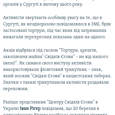
органів у Сургуті в лютому цього року.
Активісти звертають особливу увагу на те, що в
Сургуті, як неодноразово повідомлялося в ЗМІ, були
застосовані тортури, під час яких від затриманих
вимагали перехресних показань один на одного.
Акція відбулася під гаслом "Тортури, арешти,
захоплення майна" Свідків Єгови" – не від нашого
імені!". Як символ свого виступу активісти
використовували фіолетовий трикутник – знак,
який носили "Свідки Єгови" в нацистських таборах.
Значки з таким трикутником активісти роздавали
перехожим.
Раніше представник "Центру Свідків Єгови" в
Україні
Іван Рігер
повідомив, що 20 березня в