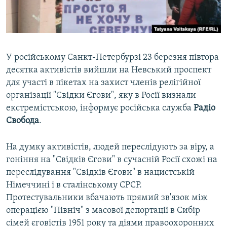
ВІДЕОУРОКИ «ELIFBE»
Русский
СВІДЧЕННЯ ОКУПАЦІЇ
Qırımtatar
УКРАЇНСЬКА ПРОБЛЕМА КРИМУ
У російському Санкт-Петербурзі 23 березня півтора
ДОЛУЧАЙСЯ!
ІНФОГРАФІКА
десятка активістів вийшли на Невський проспект
для участі в пікетах на захист членів релігійної
організації "Свідки Єгови", яку в Росії визнали
екстремістською, інформує російська служба
Радіо
Усі сайти RFE/RL
Свобода
.
На думку активістів, людей переслідують за віру, а
гоніння на "Свідків Єгови" в сучасній Росії схожі на
переслідування "Свідків Єгови" в нацистській
Німеччині і в сталінському СРСР.
Протестувальники вбачають прямий зв'язок між
операцією "Північ" з масової депортації в Сибір
сімей єговістів 1951 року та діями правоохоронних