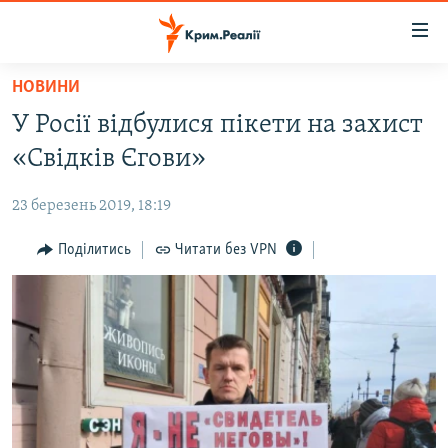
Доступність
посилання
Перейти
НОВИНИ
до
НОВИНИ
У Росії відбулися пікети на захист
основного
ВОДА.КРИМ
матеріалу
«Свідків Єгови»
ВІДЕО ТА ФОТО
Перейти
до
23 березень 2019, 18:19
ПОЛІТИКА
основної
БЛОГИ
Поділитись
Читати без VPN
навігації
Перейти
ПОГЛЯД
до
ІНТЕРВ'Ю
пошуку
ВСЕ ЗА ДЕНЬ
СПЕЦПРОЕКТИ
ЯК ОБІЙТИ БЛОКУВАННЯ
ДЕПОРТАЦІЯ