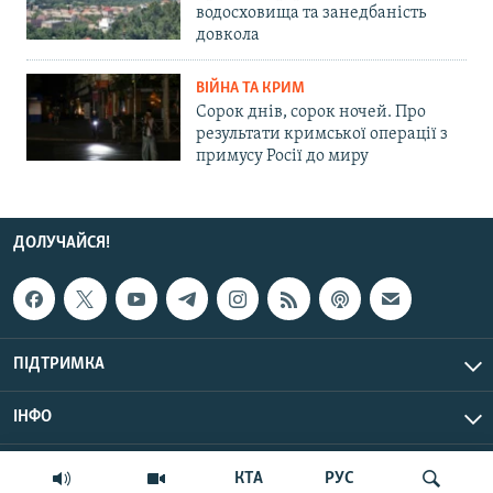
водосховища та занедбаність
довкола
ВІЙНА ТА КРИМ
Сорок днів, сорок ночей. Про
результати кримської операції з
примусу Росії до миру
ДОЛУЧАЙСЯ!
ПІДТРИМКА
ІНФО
© Крим.Реалії, 2026 | Усі права застережено.
КТА
РУС