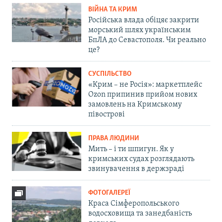
ВІЙНА ТА КРИМ
Російська влада обіцяє закрити
морський шлях українським
БпЛА до Севастополя. Чи реально
це?
СУСПІЛЬСТВО
«Крим – не Росія»: маркетплейс
Ozon припинив прийом нових
замовлень на Кримському
півострові
ПРАВА ЛЮДИНИ
Мить – і ти шпигун. Як у
кримських судах розглядають
звинувачення в держзраді
ФОТОГАЛЕРЕЇ
Краса Сімферопольського
водосховища та занедбаність