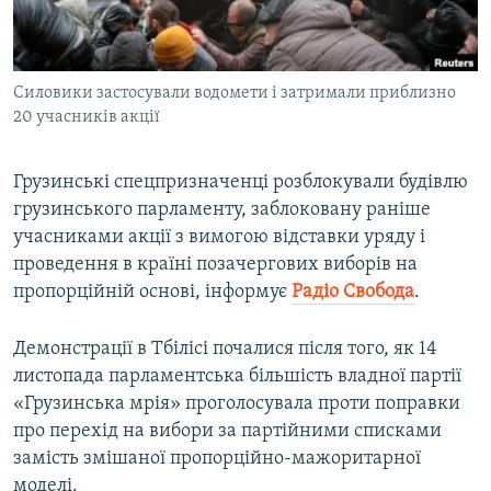
ВІДЕОУРОКИ «ELIFBE»
Русский
СВІДЧЕННЯ ОКУПАЦІЇ
Qırımtatar
Силовики застосували водомети і затримали приблизно
УКРАЇНСЬКА ПРОБЛЕМА КРИМУ
20 учасників акції
ДОЛУЧАЙСЯ!
ІНФОГРАФІКА
Грузинські спецпризначенці розблокували будівлю
грузинського парламенту, заблоковану раніше
учасниками акції з вимогою відставки уряду і
Усі сайти RFE/RL
проведення в країні позачергових виборів на
пропорційній основі, інформує
Радіо Свобода
.
Демонстрації в Тбілісі почалися після того, як 14
листопада парламентська більшість владної партії
«Грузинська мрія» проголосувала проти поправки
про перехід на вибори за партійними списками
замість змішаної пропорційно-мажоритарної
моделі.