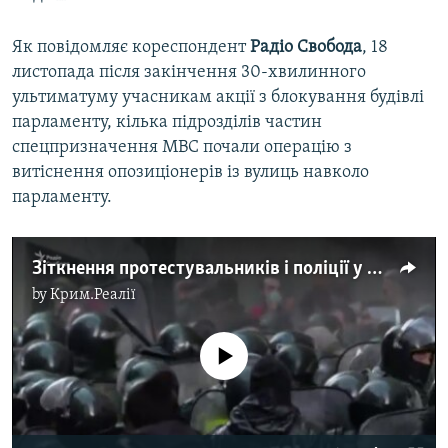
Як повідомляє кореспондент
Радіо Свобода
, 18
листопада після закінчення 30-хвилинного
ультиматуму учасникам акції з блокування будівлі
парламенту, кілька підрозділів частин
спецпризначення МВС почали операцію з
витіснення опозиціонерів із вулиць навколо
парламенту.
Зіткнення протестувальників і поліції у Тбілісі. Силовики застосували водомети (відео)
by
Крим.Реалії
No media source currently available