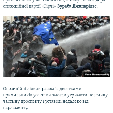
приблизно 20 учасників акції, в тому числі лідера
опозиційної партії «Гірчі»
Зураба Джапарідзе
.
Опозиційні лідери разом із десятками
прихильників усе-таки змогли утримати невелику
частину проспекту Руставелі недалеко від
парламенту.