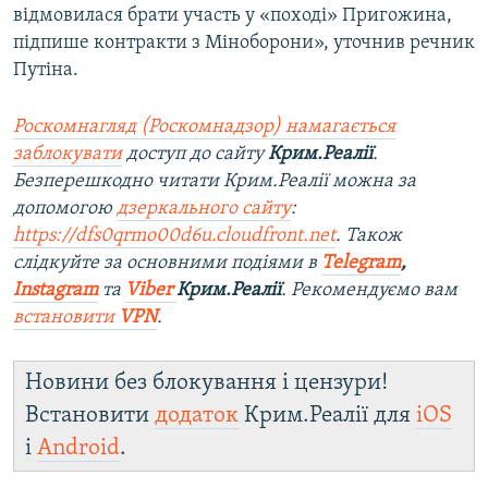
відмовилася брати участь у «поході» Пригожина,
підпише контракти з Міноборони», уточнив речник
Путіна.
Роскомнагляд (Роскомнадзор) намагається
заблокувати
доступ до сайту
Крим.Реалії
.
Безперешкодно читати Крим.Реалії можна за
допомогою
дзеркального сайту
:
https://dfs0qrmo00d6u.cloudfront.net
. Також
слідкуйте за основними подіями в
Telegram
,
Instagram
та
Viber
Крим.Реалії
. Рекомендуємо вам
встановити
VPN
.
Новини без блокування і цензури!
Встановити
додаток
Крим.Реалії для
iOS
і
Android
.