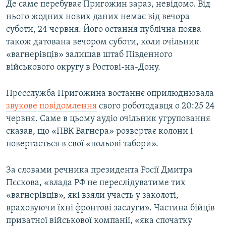
Де саме перебуває Пригожин зараз, невідомо. Від
нього жодних нових даних немає від вечора
суботи, 24 червня. Його остання публічна поява
також датована вечором суботи, коли очільник
«вагнерівців» залишав штаб Південного
військового округу в Ростові-на-Дону.
Пресслужба Пригожина востаннє оприлюднювала
звукове повідомлення
свого роботодавця о 20:25 24
червня. Саме в цьому аудіо очільник угруповання
сказав, що «ПВК Вагнера» розвертає колони і
повертається в свої «польові табори».
За словами речника президента Росії Дмитра
Пєскова, «влада РФ не переслідуватиме тих
«вагнерівців», які взяли участь у заколоті,
враховуючи їхні фронтові заслуги». Частина бійців
приватної військової компанії, «яка спочатку