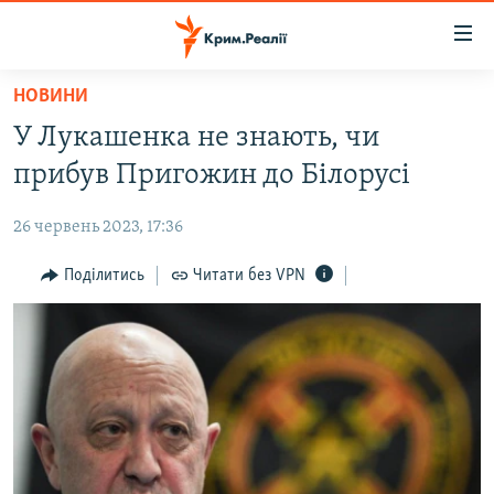
Доступність
посилання
Перейти
НОВИНИ
до
НОВИНИ
У Лукашенка не знають, чи
основного
ВОДА.КРИМ
матеріалу
прибув Пригожин до Білорусі
ВІДЕО ТА ФОТО
Перейти
до
26 червень 2023, 17:36
ПОЛІТИКА
основної
БЛОГИ
Поділитись
Читати без VPN
навігації
Перейти
ПОГЛЯД
до
ІНТЕРВ'Ю
пошуку
ВСЕ ЗА ДЕНЬ
СПЕЦПРОЕКТИ
ЯК ОБІЙТИ БЛОКУВАННЯ
ДЕПОРТАЦІЯ