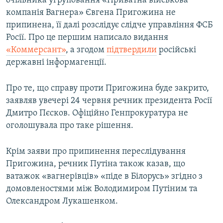
очільника угруповання «Приватна військова
компанія Вагнера» Євгена Пригожина не
припинена, її далі розслідує слідче управління ФСБ
Росії. Про це першим написало видання
«Коммерсант»
, а згодом
підтвердили
російські
державні інформагенції.
Про те, що справу проти Пригожина буде закрито,
заявляв увечері 24 червня речник президента Росії
Дмитро Пєсков. Офіційно Генпрокуратура не
оголошувала про таке рішення.
Крім заяви про припинення переслідування
Пригожина, речник Путіна також казав, що
ватажок «вагнерівців» «піде в Білорусь» згідно з
домовленостями між Володимиром Путіним та
Олександром Лукашенком.