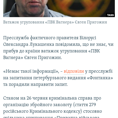
ВІДЕОУРОКИ «ELIFBE»
Русский
СВІДЧЕННЯ ОКУПАЦІЇ
Qırımtatar
Ватажок угруповання «ПВК Вагнера» Євген Пригожин
УКРАЇНСЬКА ПРОБЛЕМА КРИМУ
ДОЛУЧАЙСЯ!
ІНФОГРАФІКА
Пресслужба фактичного правителя Білорусі
Олександра Лукашенка повідомила, що не знає, чи
прибув до країни ватажок угруповання «ПВК
Усі сайти RFE/RL
Вагнера» Євген Пригожин.
«Немає такої інформації», –
відповіли
у пресслужбі
на запитання петербурзького видання «Фонтанка»
та порадили направити запит.
Станом на 26 червня кримінальна справа про
організацію збройного заколоту (стаття 279
російського Кримінального кодексу) стосовно