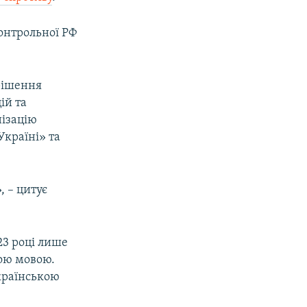
контрольної РФ
рішення
ій та
нізацію
Україні» та
.
, – цитує
23 році лише
кою мовою.
країнською