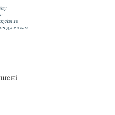
йту
ою
дкуйте за
омендуємо вам
ишені