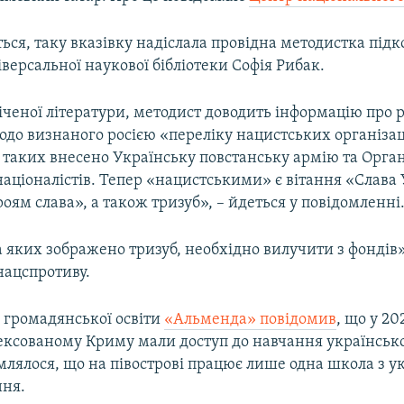
ься, таку вказівку надіслала провідна методистка під
версальної наукової бібліотеки Софія Рибак.
іченої літератури, методист доводить інформацію про 
одо визнаного росією «переліку нацистських організац
 таких внесено Українську повстанську армію та Орга
аціоналістів. Тепер «нацистськими» є вітання «Слава 
роям слава», а також тризуб», – йдеться у повідомленні
а яких зображено тризуб, необхідно вилучити з фондів»
нацспротиву.
 громадянської освіти
«Альменда» повідомив
, що у 20
анексованому Криму мали доступ до навчання українсь
млялося, що на півострові працює лише одна школа з у
ня.