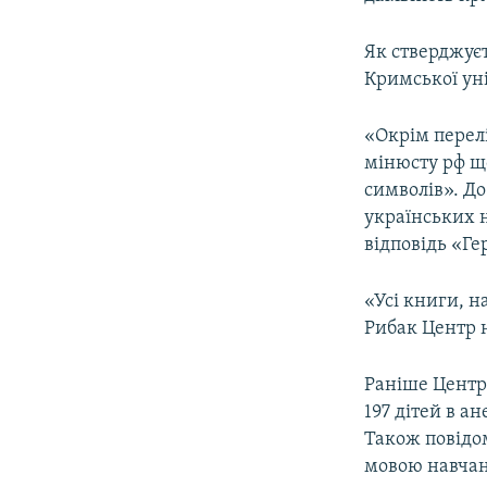
ВІДЕОУРОКИ «ELIFBE»
СВІДЧЕННЯ ОКУПАЦІЇ
Як стверджуєт
Кримської уні
УКРАЇНСЬКА ПРОБЛЕМА КРИМУ
ІНФОГРАФІКА
«Окрім перел
мінюсту рф щ
символів». До
українських н
відповідь «Ге
«Усі книги, н
Рибак Центр 
Раніше Центр
197 дітей в 
Також повідо
мовою навчан