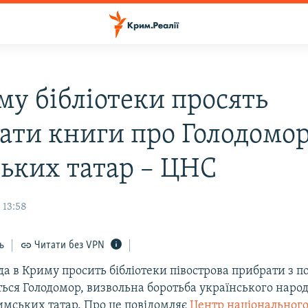
му бібліотеки просять
ати книги про Голодомор
ьких татар – ЦНС
 13:58
ь
Читати без VPN
да в Криму просить бібліотеки півострова прибрати з п
ться Голодомор, визвольна боротьба українського народ
имських татар. Про це повідомляє
Центр національного