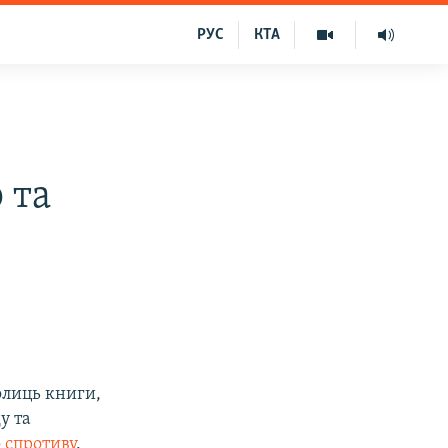
РУС
КТА
 та
олиць книги,
у та
 спротиву
.