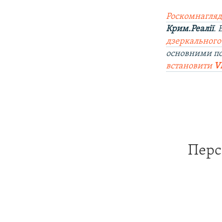
Роскомнагляд
Крим.Реалії
.
дзеркального
основними по
встановити
V
Перс