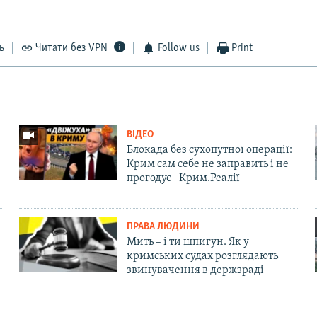
ь
Читати без VPN
Follow us
Print
ВІДЕО
Блокада без сухопутної операції:
Крим сам себе не заправить і не
прогодує | Крим.Реалії
ПРАВА ЛЮДИНИ
Мить – і ти шпигун. Як у
кримських судах розглядають
звинувачення в держзраді