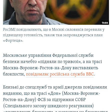
ВІДЕОУРОКИ «ELIFBE»
Русский
СВІДЧЕННЯ ОКУПАЦІЇ
Qırımtatar
УКРАЇНСЬКА ПРОБЛЕМА КРИМУ
РосЗМІ повідомляють, що в Москві силовиків перевили у
ДОЛУЧАЙСЯ!
ІНФОГРАФІКА
підвищену готовність, також там запроваджується план
«Фортеця».
Усі сайти RFE/RL
Московське управління Федеральної служби
безпеки начебто «підняли по тривозі», а на трасі
Москва-Воронеж-Ростов-на-Дону виставляють
блокпости,
повідомляє російська служба BBC
.
Близькі до спецслужб та армії джерела повідомили
виданню, що на трасі «Дон» (Москва-Воронеж-
Ростов-на-Дону) ФСБ за підтримки СОБР
(Спеціального загону швидкого реагування)