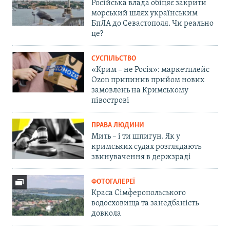
Російська влада обіцяє закрити
морський шлях українським
БпЛА до Севастополя. Чи реально
це?
СУСПІЛЬСТВО
«Крим – не Росія»: маркетплейс
Ozon припинив прийом нових
замовлень на Кримському
півострові
ПРАВА ЛЮДИНИ
Мить – і ти шпигун. Як у
кримських судах розглядають
звинувачення в держзраді
ФОТОГАЛЕРЕЇ
Краса Сімферопольського
водосховища та занедбаність
довкола