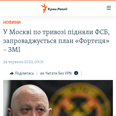
Доступність
посилання
Перейти
НОВИНИ
до
НОВИНИ
У Москві по тривозі підняли ФСБ,
основного
ВОДА.КРИМ
матеріалу
запроваджується план «Фортеця»
ВІДЕО ТА ФОТО
Перейти
– ЗМІ
до
ПОЛІТИКА
основної
24 червень 2023, 09:31
БЛОГИ
навігації
Перейти
Поділитись
Читати без VPN
ПОГЛЯД
до
ІНТЕРВ'Ю
пошуку
ВСЕ ЗА ДЕНЬ
СПЕЦПРОЕКТИ
ЯК ОБІЙТИ БЛОКУВАННЯ
ДЕПОРТАЦІЯ