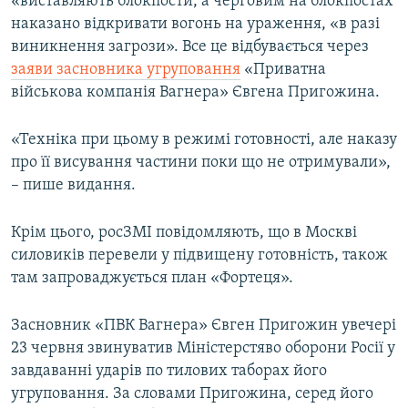
«виставляють блокпости, а черговим на блокпостах
наказано відкривати вогонь на ураження, «в разі
виникнення загрози». Все це відбувається через
заяви засновника угруповання
«Приватна
військова компанія Вагнера» Євгена Пригожина.
«Техніка при цьому в режимі готовності, але наказу
про її висування частини поки що не отримували»,
– пише видання.
Крім цього, росЗМІ повідомляють, що в Москві
силовиків перевели у підвищену готовність, також
там запроваджується план «Фортеця».
Засновник «ПВК Вагнера» Євген Пригожин увечері
23 червня звинуватив Міністерстяво оборони Росії у
завдаванні ударів по тилових таборах його
угруповання. За словами Пригожина, серед його