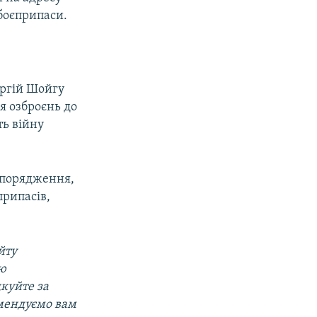
боєприпаси.
ергій Шойгу
я озброєнь до
ть війну
зпорядження,
припасів,
йту
ою
дкуйте за
омендуємо вам