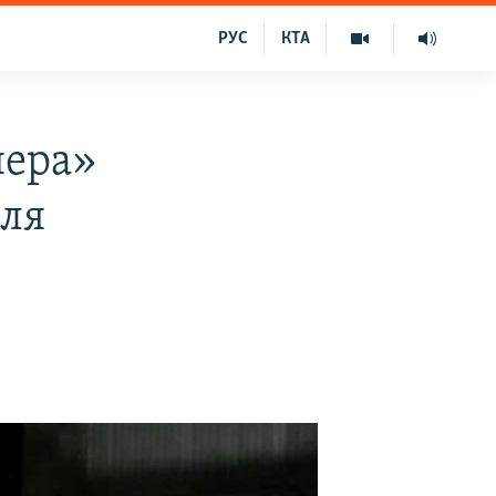
РУС
КТА
нера»
іля