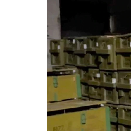
ВІДЕОУРОКИ «ELIFBE»
СВІДЧЕННЯ ОКУПАЦІЇ
УКРАЇНСЬКА ПРОБЛЕМА КРИМУ
ІНФОГРАФІКА