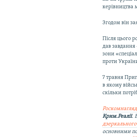
керівництва 
Згодом він за
Після цього р
дав завдання
зони «спеціал
проти України
7 травня При
в якому війсь
скільки потрі
Роскомнагляд
Крим.Реалії
.
дзеркального
основними п