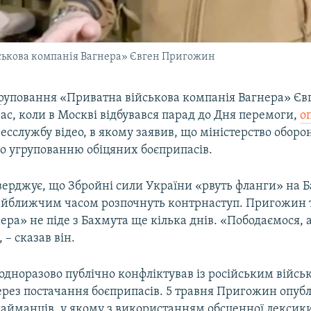
ськова компанія Вагнера» Євген Пригожин
руповання «Приватна військова компанія Вагнера» Єв
с, коли в Москві відбувався парад до Дня перемоги,
о
есслужбу відео, в якому заявив, що міністерство оборони
го угрупованню обіцяних боєприпасів.
ерджує, що Збройні сили України «рвуть фланги» на 
айближчим часом розпочнуть контрнаступ. Пригожин 
ра» не піде з Бахмута ще кілька днів. «Пободаємося, 
 – сказав він.
дноразово публічно конфліктував із російським війсь
рез постачання боєприпасів. 5 травня Пригожин опубл
 найманців, у якому з використанням обсценної лексик