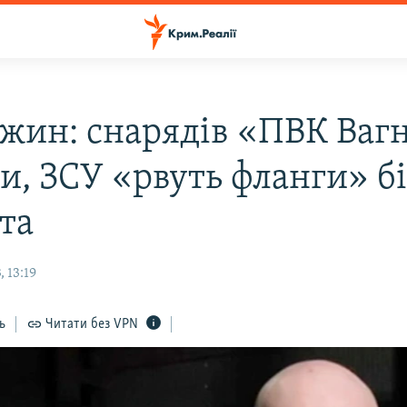
жин: снарядів «ПВК Ваг
и, ЗСУ «рвуть фланги» б
та
 13:19
ь
Читати без VPN