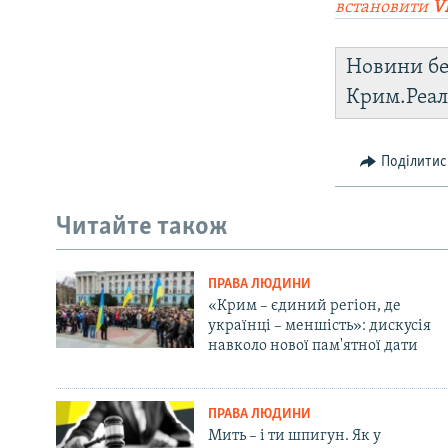
встановити
V
Новини бе
Крим.Реал
Поділитис
Читайте також
ПРАВА ЛЮДИНИ
«Крим – єдиний регіон, де
українці – меншість»: дискусія
навколо нової пам'ятної дати
ПРАВА ЛЮДИНИ
Мить – і ти шпигун. Як у