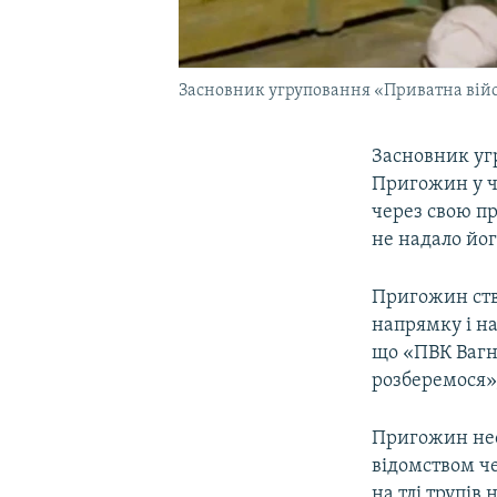
Засновник угруповання «Приватна вій
Засновник уг
Пригожин у ча
через свою пр
не надало йо
Пригожин ств
напрямку і н
що «ПВК Вагне
розберемося»,
Пригожин нео
відомством че
на тлі трупів