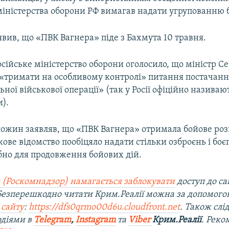
міністерства оборони РФ вимагав надати угрупованню 
явив, що «ПВК Вагнера» піде з Бахмута 10 травня.
осійське міністерство оборони оголосило, що міністр С
 «тримати на особливому контролі» питання постачанн
ьної військової операції» (так у Росії офіційно називаю
).
гожин заявляв, що «ПВК Вагнера» отримала бойове ро
кове відомство пообіцяло надати стільки озброєнь і боє
бно для продовження бойових дій.
 (Роскомнадзор) намагається заблокувати
доступ до са
 Безперешкодно читати Крим.Реалії можна за допомог
 сайту
:
https://dfs0qrmo00d6u.cloudfront.net
. Також слі
одіями в
Telegram
,
Instagram
та
Viber
Крим.Реалії
. Рек