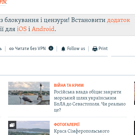
PN
.
з блокування і цензури! Встановити
додаток
ії для
iOS
і
Android
.
ь
Читати без VPN
Follow us
Print
ВІЙНА ТА КРИМ
Російська влада обіцяє закрити
морський шлях українським
БпЛА до Севастополя. Чи реально
це?
ФОТОГАЛЕРЕЇ
Краса Сімферопольського