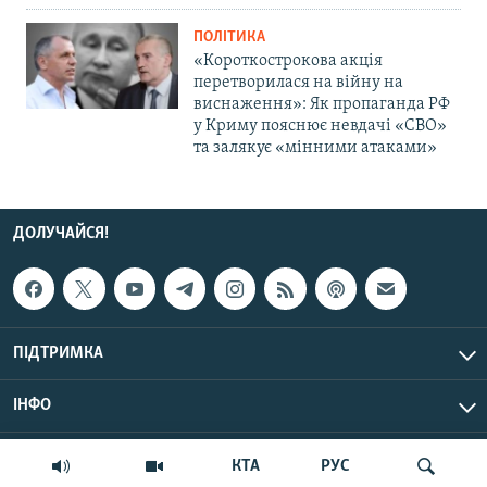
ПОЛІТИКА
«Короткострокова акція
перетворилася на війну на
виснаження»: Як пропаганда РФ
у Криму пояснює невдачі «СВО»
та залякує «мінними атаками»
ДОЛУЧАЙСЯ!
ПІДТРИМКА
ІНФО
© Крим.Реалії, 2026 | Усі права застережено.
КТА
РУС