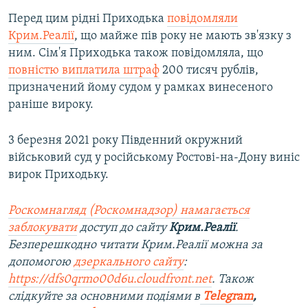
Перед цим рідні Приходька
повідомляли
Крим.Реалії
, що майже пів року не мають зв'язку з
ним. Сім'я Приходька також повідомляла, що
повністю виплатила штраф
200 тисяч рублів,
призначений йому судом у рамках винесеного
раніше вироку.
3 березня 2021 року Південний окружний
військовий суд у російському Ростові-на-Дону виніс
вирок Приходьку.
Роскомнагляд (Роскомнадзор) намагається
заблокувати
доступ до сайту
Крим.Реалії
.
Безперешкодно читати Крим.Реалії можна за
допомогою
дзеркального сайту
:
https://dfs0qrmo00d6u.cloudfront.net
. Також
слідкуйте за основними подіями в
Telegram
,