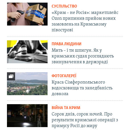
СУСПІЛЬСТВО
«Крим – не Росія»: маркетплейс
Ozon припинив прийом нових
замовлень на Кримському
півострові
ПРАВА ЛЮДИНИ
Мить – і ти шпигун. Як у
кримських судах розглядають
звинувачення в держзраді
ФОТОГАЛЕРЕЇ
Краса Сімферопольського
водосховища та занедбаність
довкола
ВІЙНА ТА КРИМ
Сорок днів, сорок ночей. Про
результати кримської операції з
примусу Росії до миру