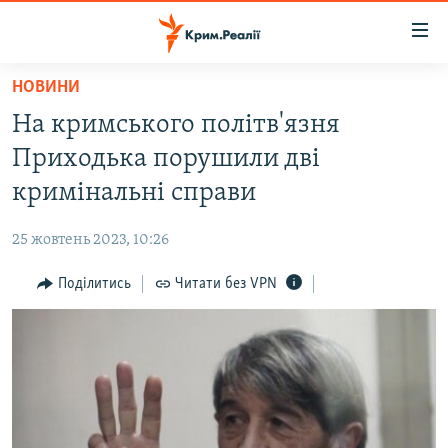
Доступність
посилання
Перейти
НОВИНИ
до
НОВИНИ
На кримського політв'язня
основного
ВОДА.КРИМ
матеріалу
Приходька порушили дві
ВІДЕО ТА ФОТО
Перейти
кримінальні справи
до
ПОЛІТИКА
основної
25 жовтень 2023, 10:26
БЛОГИ
навігації
Перейти
Поділитись
Читати без VPN
ПОГЛЯД
до
ІНТЕРВ'Ю
пошуку
ВСЕ ЗА ДЕНЬ
СПЕЦПРОЕКТИ
ЯК ОБІЙТИ БЛОКУВАННЯ
ДЕПОРТАЦІЯ