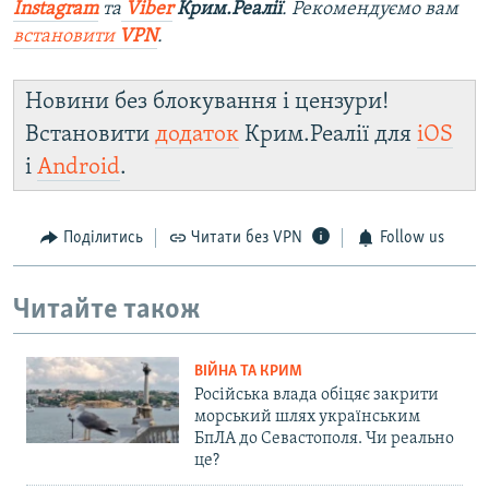
Instagram
та
Viber
Крим.Реалії
. Рекомендуємо вам
встановити
VPN
.
Новини без блокування і цензури!
Встановити
додаток
Крим.Реалії для
iOS
і
Android
.
Поділитись
Читати без VPN
Follow us
Читайте також
ВІЙНА ТА КРИМ
Російська влада обіцяє закрити
морський шлях українським
БпЛА до Севастополя. Чи реально
це?