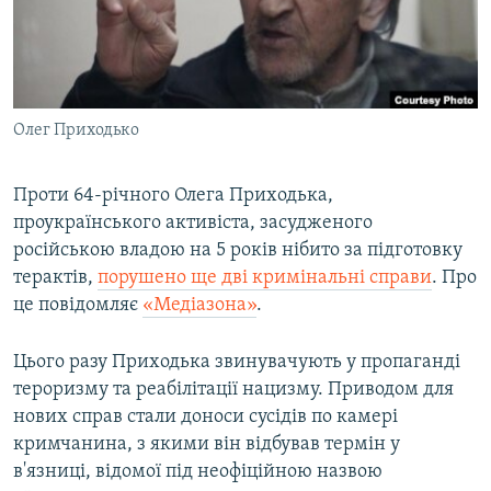
ВІДЕОУРОКИ «ELIFBE»
Русский
СВІДЧЕННЯ ОКУПАЦІЇ
Qırımtatar
УКРАЇНСЬКА ПРОБЛЕМА КРИМУ
Олег Приходько
ДОЛУЧАЙСЯ!
ІНФОГРАФІКА
Проти 64-річного Олега Приходька,
проукраїнського активіста, засудженого
Усі сайти RFE/RL
російською владою на 5 років нібито за підготовку
терактів,
порушено ще дві кримінальні справи
. Про
це повідомляє
«Медіазона»
.
Цього разу Приходька звинувачують у пропаганді
тероризму та реабілітації нацизму. Приводом для
нових справ стали доноси сусідів по камері
кримчанина, з якими він відбував термін у
в'язниці, відомої під неофіційною назвою