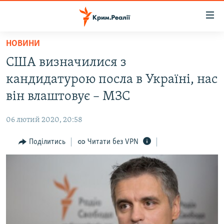
Доступність
посилання
Перейти
НОВИНИ
до
НОВИНИ
США визначилися з
основного
ВОДА.КРИМ
матеріалу
кандидатурою посла в Україні, нас
ВІДЕО ТА ФОТО
Перейти
він влаштовує – МЗС
до
ПОЛІТИКА
основної
06 лютий 2020, 20:58
БЛОГИ
навігації
Перейти
Поділитись
Читати без VPN
ПОГЛЯД
до
ІНТЕРВ'Ю
пошуку
ВСЕ ЗА ДЕНЬ
СПЕЦПРОЕКТИ
ЯК ОБІЙТИ БЛОКУВАННЯ
ДЕПОРТАЦІЯ