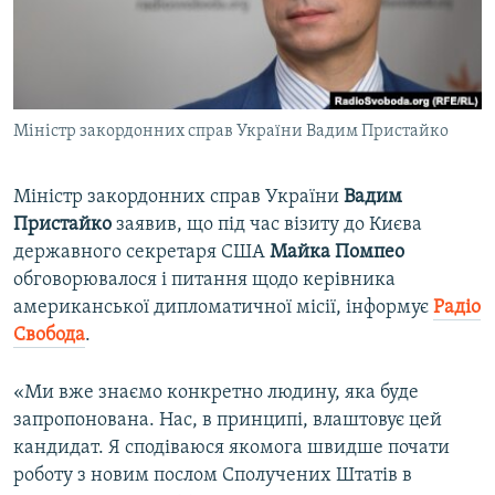
ВІДЕОУРОКИ «ELIFBE»
Русский
СВІДЧЕННЯ ОКУПАЦІЇ
Qırımtatar
УКРАЇНСЬКА ПРОБЛЕМА КРИМУ
Міністр закордонних справ України Вадим Пристайко
ДОЛУЧАЙСЯ!
ІНФОГРАФІКА
Міністр закордонних справ України
Вадим
Пристайко
заявив, що під час візиту до Києва
Усі сайти RFE/RL
державного секретаря США
Майка Помпео
обговорювалося і питання щодо керівника
американської дипломатичної місії, інформує
Радіо
Свобода
.
«Ми вже знаємо конкретно людину, яка буде
запропонована. Нас, в принципі, влаштовує цей
кандидат. Я сподіваюся якомога швидше почати
роботу з новим послом Сполучених Штатів в