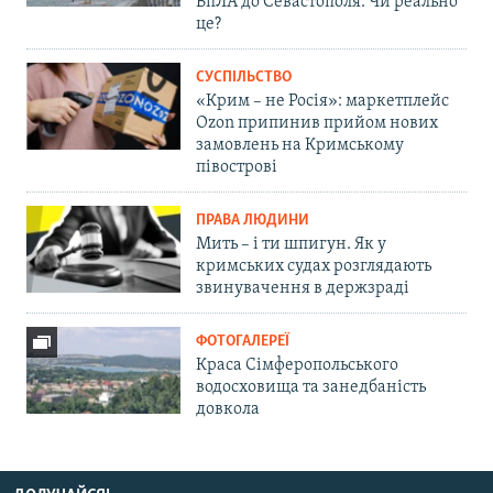
БпЛА до Севастополя. Чи реально
це?
СУСПІЛЬСТВО
«Крим – не Росія»: маркетплейс
Ozon припинив прийом нових
замовлень на Кримському
півострові
ПРАВА ЛЮДИНИ
Мить – і ти шпигун. Як у
кримських судах розглядають
звинувачення в держзраді
ФОТОГАЛЕРЕЇ
Краса Сімферопольського
водосховища та занедбаність
довкола