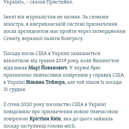
Україні», – сказав Пристайко.
Імені він журналістам не назвав. За словами
міністра, в американській системі призначення
посла президентом має пройти через затвердження
Сенату, верхньої палати Конгресу.
Посада посла США в Україні залишається
вакантною від травня 2019 року, коли Вашингтон
відкликав
Марі Йованович
. У червні було
призначено тимчасовим повіреним у справах США
в Україні
Вільяма Тейлора
, але той пішов із посади
31 грудня.
2 січня 2020 року посольство США в Україні
повідомило про призначення новою тимчасовою
повіреною
Крістіни Квін
, яка до цього займала
посаду заступниці голови місії.