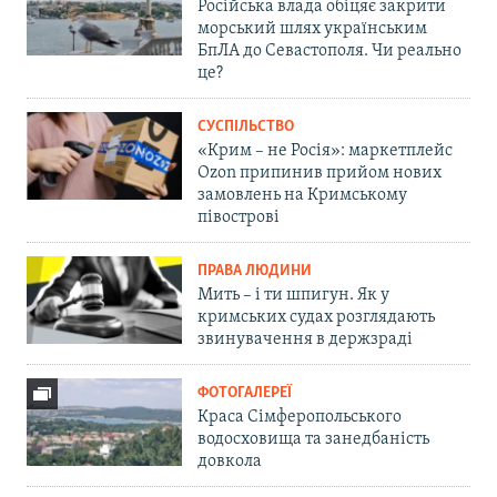
Російська влада обіцяє закрити
морський шлях українським
БпЛА до Севастополя. Чи реально
це?
СУСПІЛЬСТВО
«Крим – не Росія»: маркетплейс
Ozon припинив прийом нових
замовлень на Кримському
півострові
ПРАВА ЛЮДИНИ
Мить – і ти шпигун. Як у
кримських судах розглядають
звинувачення в держзраді
ФОТОГАЛЕРЕЇ
Краса Сімферопольського
водосховища та занедбаність
довкола