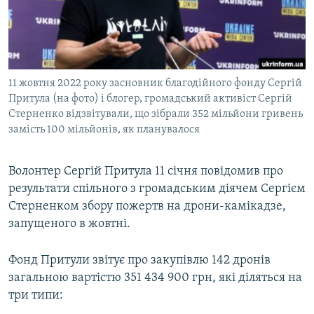
ВІДЕОУРОКИ «ELIFBE»
Русский
СВІДЧЕННЯ ОКУПАЦІЇ
Qırımtatar
УКРАЇНСЬКА ПРОБЛЕМА КРИМУ
11 жовтня 2022 року засновник благодійного фонду Сергій
ДОЛУЧАЙСЯ!
ІНФОГРАФІКА
Притула (на фото) і блогер, громадський активіст Сергій
Стерненко відзвітували, що зібрали 352 мільйони гривень
замість 100 мільйонів, як планувалося
Усі сайти RFE/RL
Волонтер Сергій Притула 11 січня повідомив про
результати спільного з громадським діячем Сергієм
Стерненком збору пожертв на дрони-камікадзе,
запущеного в жовтні.
Фонд Притули звітує про закупівлю 142 дронів
загальною вартістю 351 434 900 грн, які діляться на
три типи: