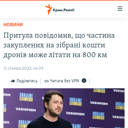
Доступність
посилання
Перейти
НОВИНИ
до
НОВИНИ
Притула повідомив, що частина
основного
ВОДА.КРИМ
матеріалу
закуплених на зібрані кошти
ВІДЕО ТА ФОТО
Перейти
дронів може літати на 800 км
до
ПОЛІТИКА
основної
11 січень 2023, 14:09
БЛОГИ
навігації
Перейти
Поділитись
Читати без VPN
ПОГЛЯД
до
ІНТЕРВ'Ю
пошуку
ВСЕ ЗА ДЕНЬ
СПЕЦПРОЕКТИ
ЯК ОБІЙТИ БЛОКУВАННЯ
ДЕПОРТАЦІЯ