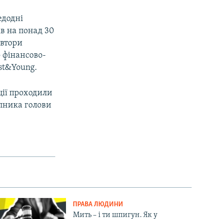
едодні
в на понад 30
автори
 фінансово-
st&Young.
ції проходили
пника голови
ПРАВА ЛЮДИНИ
Мить – і ти шпигун. Як у