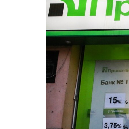
ВІДЕОУРОКИ «ELIFBE»
СВІДЧЕННЯ ОКУПАЦІЇ
УКРАЇНСЬКА ПРОБЛЕМА КРИМУ
ІНФОГРАФІКА