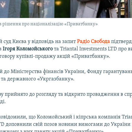
ив рішення про націоналізацію «Приватбанку»
 суд Києва у відповідь на запит
Радіо
Свобода
підтверд
в
Ігоря
Коломойського
та Triantal Investments LTD про 
говору купівлі-продажу акцій «Приватбанку».
 до Міністерства фінансів України, Фонду гарантуван
б та державного «Укргазбанку».
у прийнято до розгляду та відкрито провадження в спр
ді.
повідомили, що Коломойський і кіпрська компанія Tria
LTD доповнили свій позов новими вимогами до України
ожному з них пакету акцій «Приватбанку».