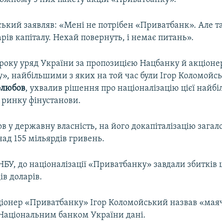
ький заявляв: «Мені не потрібен «Приватбанк». Але т
рів капіталу. Нехай повернуть, і немає питань».
 року уряд України за пропозицією Нацбанку й акціоне
», найбільшими з яких на той час були Ігор Коломойсь
олюбов
, ухвалив рішення про націоналізацію цієї найбі
 ринку фінустанови.
 у державну власність, на його докапіталізацію зага
ад 155 мільярдів гривень.
 НБУ, до націоналізації «Приватбанку» завдали збитк
ів доларів.
іонер «Приватбанку» Ігор Коломойський назвав «ма
 Національним банком України дані.