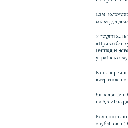
Сам Коломойс
мільярди дола
У грудні 2016
«Приватбанку
Геннадій Бог
українському
Банк перейшов
витратила пон
Як заявили в
на 5,5 мільярд
Колишній акц
опубліковані