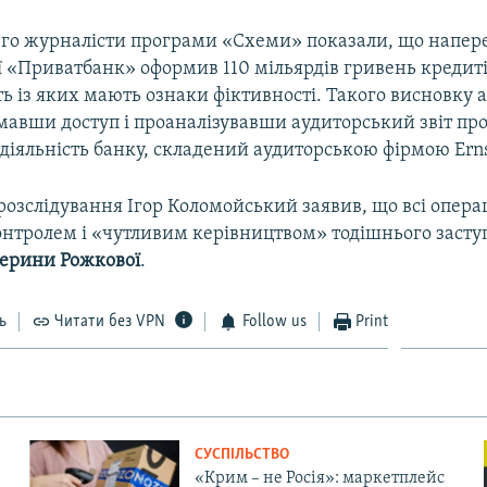
7-го журналісти програми «Схеми» показали, що напер
ї «Приватбанк» оформив 110 мільярдів гривень кредиті
ть із яких мають ознаки фіктивності. Такого висновку 
мавши доступ і проаналізувавши аудиторський звіт про
 діяльність банку, складений аудиторською фірмою Ern
розслідування Ігор Коломойський заявив, що всі опера
онтролем і «чутливим керівництвом» тодішнього засту
ерини Рожкової
.
ь
Читати без VPN
Follow us
Print
СУСПІЛЬСТВО
«Крим – не Росія»: маркетплейс