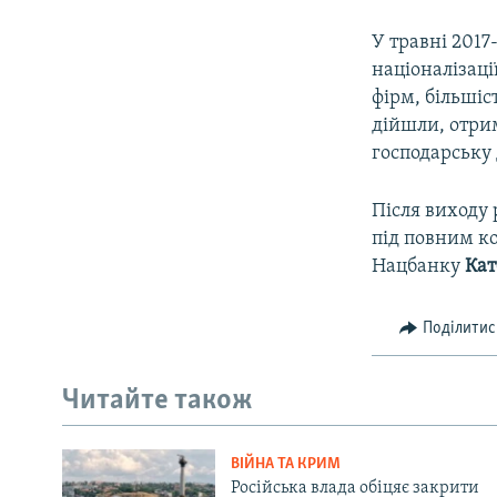
У травні 201
націоналізаці
фірм, більшіс
дійшли, отри
господарську
Після виходу 
під повним к
Нацбанку
Кат
Поділитис
Читайте також
ВІЙНА ТА КРИМ
Російська влада обіцяє закрити