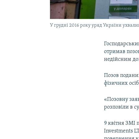
У грудні 2016 року уряд України ухвал
Господарський
отримав позо
недійсним до
Позов поданий
фізичних осі
«Позовну заяв
розповіли в су
9 квітня ЗМІ 
Investments 
повернення к