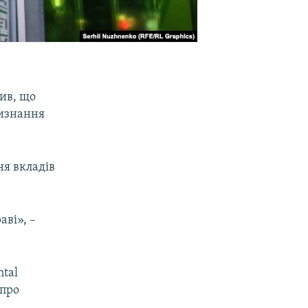
ив, що
визнання
ня вкладів
аві», –
ntal
 про