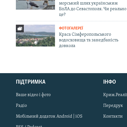
морський шлях українським
БпЛА до Севастополя. Чи реально
це?
ФОТОГАЛЕРЕЇ
Краса Сімферопольського
водосховища та занедбаність
довкола
Русский
ПІДТРИМКА
ІНФО
Qırımtatar
Ваше відео і фото
Крим.Реалії
ДОЛУЧАЙСЯ!
Радіо
Передрук
Мобільний додаток Android | iOS
Контакти