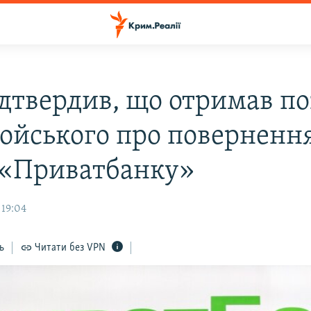
ідтвердив, що отримав по
ойського про поверненн
 «Приватбанку»
 19:04
ь
Читати без VPN