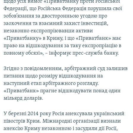
щодо усіх вимог «Приватбанку проти Російської
Федерації, що Російська Федерація порушила свої
зобов’язання за двосторонньою угодою про
заохочення та взаємний захист інвестицій,
незаконно експропріювавши активи
«Приватбанку» в Криму, і що «Приватбанк» має
право на відшкодування за таку експропріацію в
повному обсязі», – інформує прес-служба банку.
Згідно з повідомленням, арбітражний суд залишив
питання щодо розміру відшкодування на
наступний етап арбітражного розгляду.
«Приватбанк» прагне відшкодувати понад один
мільярд доларів.
У березні 2014 року Росія анексувала український
півострів Крим. Міжнародні організації визнали
анексію Криму незаконною і засудили дії Росії,