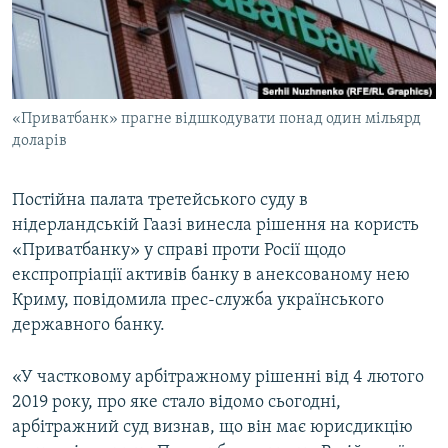
ВІДЕОУРОКИ «ELIFBE»
Русский
СВІДЧЕННЯ ОКУПАЦІЇ
Qırımtatar
УКРАЇНСЬКА ПРОБЛЕМА КРИМУ
«Приватбанк» прагне відшкодувати понад один мільярд
ДОЛУЧАЙСЯ!
ІНФОГРАФІКА
доларів
Постійна палата третейського суду в
Усі сайти RFE/RL
нідерландській Гаазі винесла рішення на користь
«Приватбанку» у справі проти Росії щодо
експропріації активів банку в анексованому нею
Криму, повідомила прес-служба українського
державного банку.
«У частковому арбітражному рішенні від 4 лютого
2019 року, про яке стало відомо сьогодні,
арбітражний суд визнав, що він має юрисдикцію