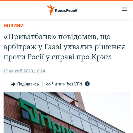
Доступність
посилання
Перейти
НОВИНИ
до
НОВИНИ
«Приватбанк» повідомив, що
основного
ВОДА.КРИМ
матеріалу
арбітраж у Гаазі ухвалив рішення
ВІДЕО ТА ФОТО
Перейти
проти Росії у справі про Крим
до
ПОЛІТИКА
основної
15 лютий 2019, 16:24
БЛОГИ
навігації
Перейти
Поділитись
Читати без VPN
ПОГЛЯД
до
ІНТЕРВ'Ю
пошуку
ВСЕ ЗА ДЕНЬ
СПЕЦПРОЕКТИ
ЯК ОБІЙТИ БЛОКУВАННЯ
ДЕПОРТАЦІЯ