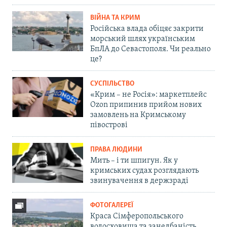
ВІЙНА ТА КРИМ
Російська влада обіцяє закрити
морський шлях українським
БпЛА до Севастополя. Чи реально
це?
СУСПІЛЬСТВО
«Крим – не Росія»: маркетплейс
Ozon припинив прийом нових
замовлень на Кримському
півострові
ПРАВА ЛЮДИНИ
Мить – і ти шпигун. Як у
кримських судах розглядають
звинувачення в держзраді
ФОТОГАЛЕРЕЇ
Краса Сімферопольського
водосховища та занедбаність