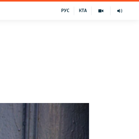
РУС
КТА