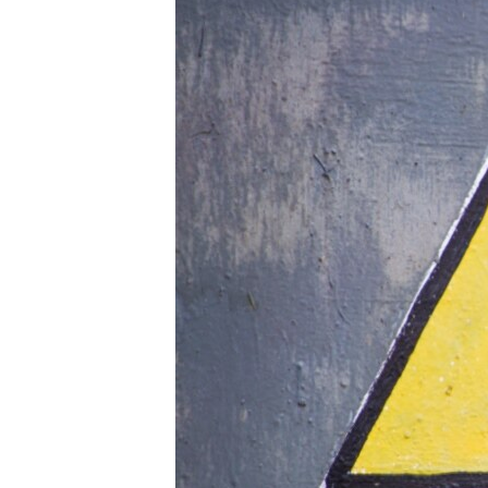
ВІДЕОУРОКИ «ELIFBE»
СВІДЧЕННЯ ОКУПАЦІЇ
УКРАЇНСЬКА ПРОБЛЕМА КРИМУ
ІНФОГРАФІКА