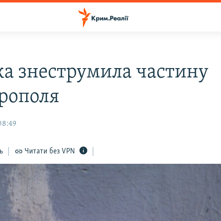
а знеструмила частину
рополя
08:49
ь
Читати без VPN