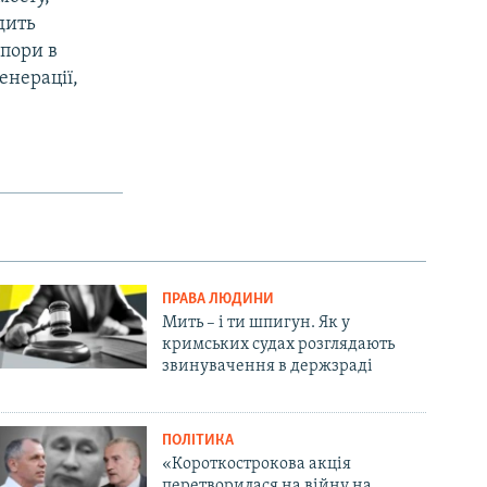
дить
пори в
енерації,
ПРАВА ЛЮДИНИ
Мить – і ти шпигун. Як у
кримських судах розглядають
звинувачення в держзраді
ПОЛІТИКА
«Короткострокова акція
перетворилася на війну на