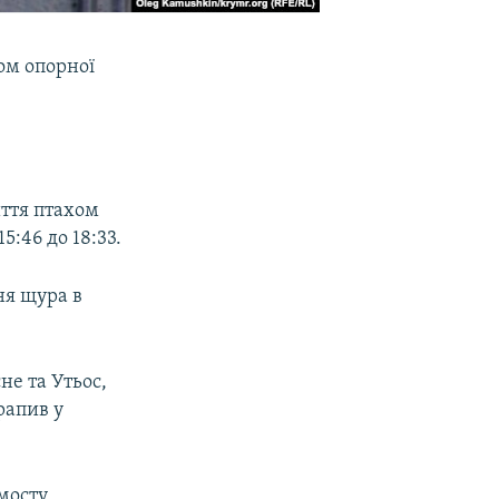
ом опорної
иття птахом
15:46 до 18:33.
ня щура в
е та Утьос,
рапив у
мосту,