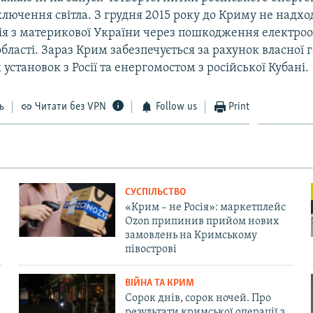
лючення світла. З грудня 2015 року до Криму не надхо
ія з материкової України через пошкодження електроо
бласті. Зараз Крим забезпечується за рахунок власної г
установок з Росії та енергомостом з російської Кубані.
ь
Читати без VPN
Follow us
Print
СУСПІЛЬСТВО
«Крим – не Росія»: маркетплейс
Ozon припинив прийом нових
замовлень на Кримському
півострові
ВІЙНА ТА КРИМ
Сорок днів, сорок ночей. Про
результати кримської операції з