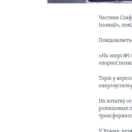
Частина Сімф
ізоляції», по
Повідомляєтьс
«На опорі №1 
опорної ізоляц
Торік у верес
енергоустатк
На початку с
розташовані 
трансформато
У Криму, незв