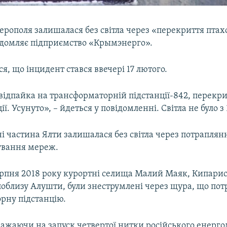
ерополя залишалася без світла через «перекриття птах
відомляє підприємство «Крымэнерго».
я, що інцидент стався ввечері 17 лютого.
відпайка на трансформаторній підстанції-842, перекр
ії. Усунуто», – йдеться у повідомленні. Світла не було з 
ні частина Ялти залишалася без світла через потраплян
ування мереж.
ерпня 2018 року курортні селища Малий Маяк, Кипарисн
поблизу Алушти, були знеструмлені через щура, що пот
рну підстанцію.
ажаючи на запуск четвертої нитки російського енерго