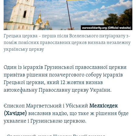
ВІДЕОУРОКИ «ELIFBE»
Русский
СВІДЧЕННЯ ОКУПАЦІЇ
Qırımtatar
УКРАЇНСЬКА ПРОБЛЕМА КРИМУ
Грецька церква – перша після Вселенського патріархату з-
ДОЛУЧАЙСЯ!
ІНФОГРАФІКА
поміж помісних православних церков визнала незалежну
українську церкву
Усі сайти RFE/RL
Один із ієрархів Грузинської православної церкви
привітав рішення позачергового собору ієрархів
Грецької церкви, який 12 жовтня визнав
автокефальну Православну церкву України.
Єпископ Маргветський і Убіський
Мелхіседек
(Хачідзе)
висловив надію, що таке ж рішення буде
ухвалене і Грузинською церквою.