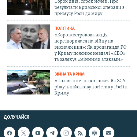
Сорок днів, сорок ночей. Про
результати кримської операції з
примусу Росії до миру
ПОЛІТИКА
«Короткострокова акція
перетворилася на війну на
виснаження»: Як пропаганда РФ
у Криму пояснює невдачі «СВО»
та залякує «мінними атаками»
ВІЙНА ТА КРИМ
«Полювання на колони». Як ЗСУ
ріжуть військову логістику Росії в
Криму
ДОЛУЧАЙСЯ!