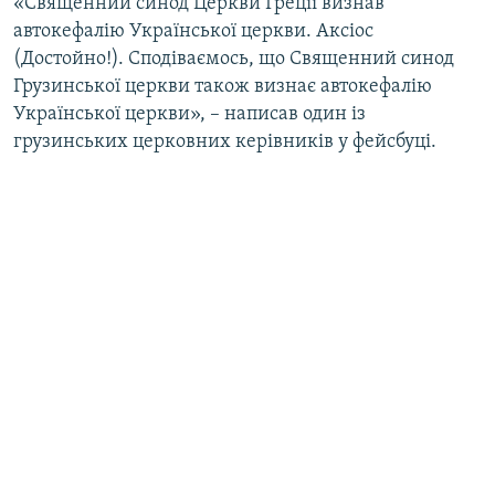
«Священний синод Церкви Греції визнав
автокефалію Української церкви. Аксіос
(Достойно!). Сподіваємось, що Священний синод
Грузинської церкви також визнає автокефалію
Української церкви», – написав один із
грузинських церковних керівників у фейсбуці.