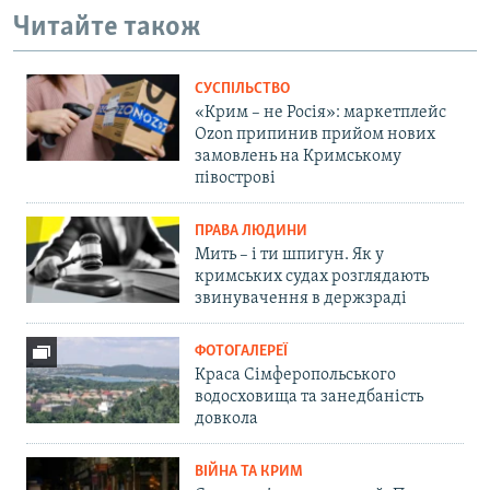
Читайте також
СУСПІЛЬСТВО
«Крим – не Росія»: маркетплейс
Ozon припинив прийом нових
замовлень на Кримському
півострові
ПРАВА ЛЮДИНИ
Мить – і ти шпигун. Як у
кримських судах розглядають
звинувачення в держзраді
ФОТОГАЛЕРЕЇ
Краса Сімферопольського
водосховища та занедбаність
довкола
ВІЙНА ТА КРИМ